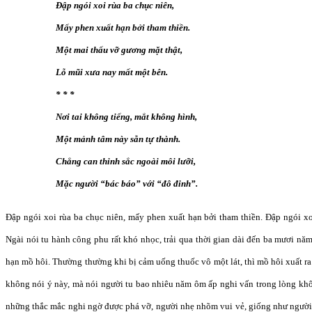
Đập ngói xoi rùa ba chục niên,
Mấy phen xuất hạn bởi tham thiền.
Một mai thấu vỡ gương mặt thật,
Lỗ mũi xưa nay mất một bên.
* * *
Nơi tai không tiếng, mắt không hình,
Một mảnh tâm này sẵn tự thành.
Chẳng can thinh sắc ngoài môi lưỡi,
Mặc người “bác báo” với “đô đinh”.
Đập ngói xoi rùa ba chục niên, mấy phen xuất hạn bởi tham thiền. Đập ngói xo
Ngài nói tu hành công phu rất khó nhọc, trải qua thời gian dài đến ba mươi nă
hạn mồ hôi. Thường thường khi bị cảm uống thuốc vô một lát, thì mồ hôi xuất ra
không nói ý này, mà nói người tu bao nhiêu năm ôm ấp nghi vấn trong lòng khô
những thắc mắc nghi ngờ được phá vỡ, người nhẹ nhõm vui vẻ, giống như người