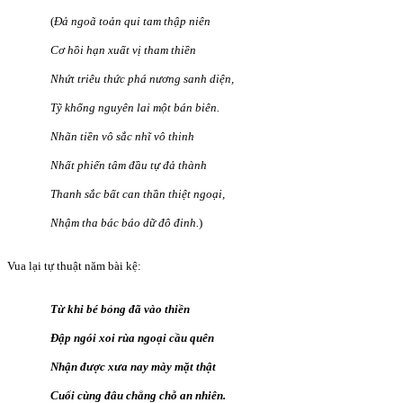
(
Đả ngoã toản qui tam thập niên
Cơ hồi hạn xuất vị tham thiền
Nhứt triêu thức phá nương sanh diện,
Tỹ khổng nguyên lai một bán biên.
Nhãn tiền vô sắc nhĩ vô thinh
Nhất phiến tâm đầu tự đả thành
Thanh sắc bất can thần thiệt ngoại,
Nhậm tha bác báo dữ đô đinh.
)
Vua lại tự thuật năm bài kệ:
Từ khi bé bỏng đã vào thiền
Đập ngói xoi rùa ngoại cầu quên
Nhận được xưa nay mày mặt thật
Cuối cùng đâu chẳng chỗ an nhiên.