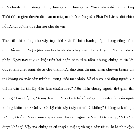
thời chánh pháp tượng pháp, thượng căn thượng trí. Mình nhận đủ hai cái thấp
Thôi thì tu gieo duyên đời sau tu nữa, tu từ từ chừng nào Phật Di Lặc ra đời chừ
nỗ lực tu, cứ thả trôi thả nổi chờ duyên.
Theo tôi thì không như vậy, tuy thời Phật là thời chánh pháp, nhưng cũng có 
tục. Đối với những người này là chánh pháp hay mạt pháp? Tuy có Phật có pháp n
pháp. Ngày nay tuy xa Phật trên hai ngàn năm trăm năm, nhưng chúng ta tin lời
quyết tâm chết sống, để tu cho thành tựu đạo quả, thì mạt pháp chuyển thành ch
thì không có mặc cảm mình tu trong thời mạt pháp. Về căn cơ, nói rằng người xư
thì hạ căn hạ trí, lấy đâu làm chuẩn mực? Nếu nhìn chung người thế gian th
không? Tôi thấy người nay khôn hơn vì thừa kế cả sự nghiệp tinh thần của người
không khôn hơn? Qúi vị xét kỹ chỗ này thấy có vô lý không? Chúng ta không th
hơn người ở thời văn minh ngày nay. Tại sao người xưa tu đựơc mà người thời n
được không? Vậy mà chúng ta cứ truyền miệng và mặc cảm rồi tu lơ là như vậy 