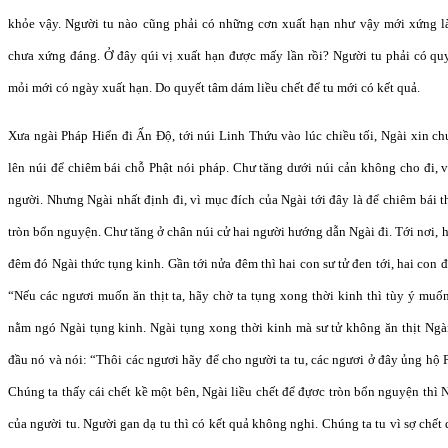
khỏe vậy. Người tu nào cũng phải có những cơn xuất hạn như vậy mới xứng là
chưa xứng đáng. Ở đây qúi vị xuất hạn được mấy lần rồi? Người tu phải có qu
mỏi mới có ngày xuất hạn. Do quyết tâm dám liều chết để tu mới có kết quả.
Xưa ngài Pháp Hiển đi Ấn Độ, tới núi Linh Thứu vào lúc chiều tối, Ngài xin c
lên núi để chiêm bái chỗ Phật nói pháp. Chư tăng dưới núi cản không cho đi, vì
người. Nhưng Ngài nhất định đi, vì mục đích của Ngài tới đây là để chiêm bái t
tròn bổn nguyện. Chư tăng ở chân núi cử hai người hướng dẫn Ngài đi. Tới nơi, ha
đêm đó Ngài thức tụng kinh. Gần tới nửa đêm thì hai con sư tử đen tới, hai con 
“Nếu các ngươi muốn ăn thịt ta, hãy chờ ta tụng xong thời kinh thì tùy ý muốn
nằm ngó Ngài tụng kinh. Ngài tụng xong thời kinh mà sư tử không ăn thịt Ngài
đầu nó và nói: “Thôi các ngươi hãy để cho người ta tu, các ngươi ở đây ủng hộ Ph
Chúng ta thấy cái chết kề một bên, Ngài liều chết để đựơc tròn bổn nguyện thì
của người tu. Người gan dạ tu thì có kết quả không nghi. Chúng ta tu vì sợ chết 