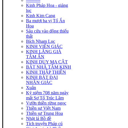
----------
Kinh Pháp Hoa - giảng
lục
Kinh Kim Cang
Ba mươi ba vị Tổ Ấn
Hoa
Sáu cửa vào động thiếu
thất
Bích Nham Lục
KINH VIÊN GIÁC
KINH LĂNG GIÀ
TÂM ẤN
KINH DUY MA CẬT
BÁT NHÃ TÂM KINH
KINH THẬP THIỆN
KINH BÁT ĐẠI
NHÂN GIÁC
Xuân
Kỷ niệm 708 năm ngày
mất Sơ Tổ Trúc Lâm
Vườn thiền rừng ngọc
Thiền sư Việt Nam
Thiền sư Trung Hoa
Nhặt lá Bồ đề
Tích truyện Pháp cú