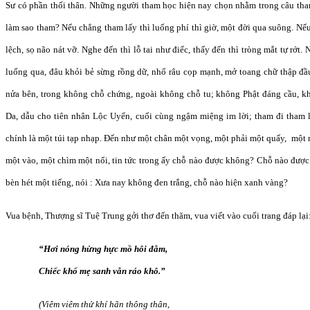
Sư có phần thối thân. Những người tham học hiện nay chọn nhằm trong câu tham
làm sao tham? Nếu chẳng tham lấy thì luống phí thì giờ, một đời qua suông. Nế
lệch, sọ não nát vỡ. Nghe đến thì lỗ tai như điếc, thấy đến thì tròng mắt tự rớt
luống qua, đâu khỏi bẻ sừng rồng dữ, nhổ râu cọp mạnh, mở toang chữ thập đ
nửa bên, trong không chỗ chứng, ngoài không chỗ tu; không Phật đáng cầu, k
Da, dẫu cho tiên nhân Lộc Uyển, cuối cùng ngậm miệng im lời; tham đi tham lại
chính là một túi tạp nhạp. Đến như một chân một vọng, một phải một quấy, một n
một vào, một chìm một nổi, tin tức trong ấy chỗ nào được không? Chỗ nào được
bèn hét một tiếng, nói : Xưa nay không đen trắng, chỗ nào hiện xanh vàng?
Vua bệnh, Thượng sĩ Tuệ Trung gởi thơ đến thăm, vua viết vào cuối trang đáp lại
“Hơi nóng hừng hực mồ hôi đẫm,
Chiếc khố mẹ sanh vẫn ráo khô.”
(Viêm viêm thử khí hãn thông thân,