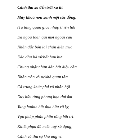
Cảnh thu xa đến trời xa tít
Mây khoá non xanh một sắc đồng.
(Tự tùng quán giác nhập thiền lưu
Đả ngoã toản qui một ngoại cầu
Nhận đắc bổn lai chân diện mục
Đáo đầu hà xứ bất hưu hưu.
Chung nhật nhàn đàn bất điệu cầm
Nhàn môn vô sự khả quan tâm.
Cá trung khúc phá vô nhân hội
Duy hữu tùng phong họa thử âm.
Tung hoành bất đọa hữu vô ky,
Vạn pháp phân phân tổng bất tri.
Khiết phạn đả miên tuỳ xứ dụng,
Cánh vô tha sự khả ưng vi.