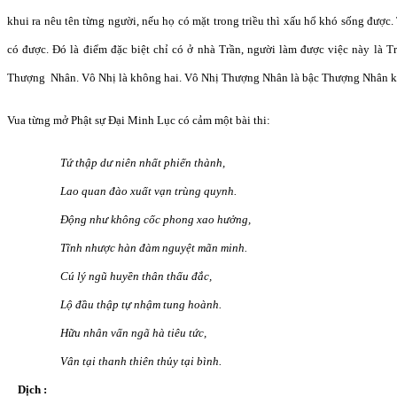
khui ra nêu tên từng người, nếu họ có mặt trong triều thì xấu hổ khó sống được
có được. Đó là điểm đặc biệt chỉ có ở nhà Trần, người làm được việc này là 
Thượng Nhân. Vô Nhị là không hai. Vô Nhị Thượng Nhân là bậc Thượng Nhân k
Vua từng mở Phật sự Đại Minh Lục có cảm một bài thi:
Tứ thập dư niên nhất phiến thành,
Lao quan đào xuất vạn trùng quynh.
Động như không cốc phong xao hưởng,
Tĩnh nhược hàn đàm nguyệt mãn minh.
Cú lý ngũ huyền thân thấu đắc,
Lộ đầu thập tự nhậm tung hoành.
Hữu nhân vấn ngã hà tiêu tức,
Vân tại thanh thiên thủy tại bình.
Dịch :