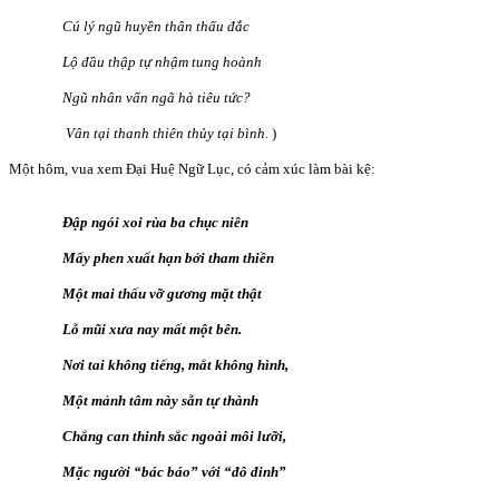
Cú lý ngũ huyền thân thấu đắc
Lộ đầu thập tự nhậm tung hoành
Ngũ nhân vấn ngã hà tiêu tức?
Vân tại thanh thiên thủy tại bình.
)
Một hôm, vua xem Đại Huệ Ngữ Lục, có cảm xúc làm bài kệ:
Đập ngói xoi rùa ba chục niên
Mấy phen xuất hạn bởi tham thiền
Một mai thấu vỡ gương mặt thật
Lỗ mũi xưa nay mất một bên.
Nơi tai không tiếng, mắt không hình,
Một mảnh tâm này sẵn tự thành
Chẳng can thinh sắc ngoài môi lưỡi,
Mặc người “bác báo” với “đô đinh”