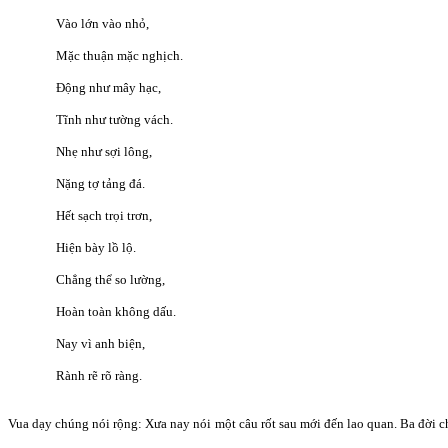
Vào lớn vào nhỏ,
Mặc thuận mặc nghịch.
Động như mây hạc,
Tĩnh như tường vách.
Nhẹ như sợi lông,
Nặng tợ tảng đá.
Hết sạch trọi trơn,
Hiện bày lồ lộ.
Chẳng thể so lường,
Hoàn toàn không dấu.
Nay vì anh biện,
Rành rẽ rõ ràng.
Vua dạy chúng nói rộng: Xưa nay nói một câu rốt sau mới đến lao quan. Ba đời c