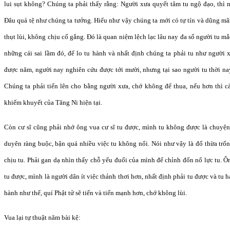
lui sụt không? Chúng ta phải thấy rằng: Người xưa quyết tâm tu ngộ đạo, thì 
Đâu quá tệ như chúng ta tưởng. Hiểu như vậy chúng ta mới có tự tín và dũng mãn
thụt lùi, không chịu cố gắng. Đó là quan niệm lệch lạc lâu nay đa số người tu m
những cái sai lầm đó, để lo tu hành và nhất định chúng ta phải tu như người 
được năm, người nay nghiên cứu được tới mười, nhưng tại sao người tu thời na
Chúng ta phải tiến lên cho bằng người xưa, chớ không để thua, nếu hơn thì cà
khiếm khuyết của Tăng Ni hiện tại.
Còn cư sĩ cũng phải nhớ ông vua cư sĩ tu được, mình tu không được là chuyện v
duyên ràng buộc, bận quá nhiều việc tu không nổi. Nói như vậy là đổ thừa trốn
chịu tu. Phải gan dạ nhìn thấy chỗ yếu đuối của mình để chỉnh đốn nổ lực tu. 
tu được, mình là người dân ít việc thảnh thơi hơn, nhất định phải tu được và tu
hành như thế, quí Phật tử sẽ tiến và tiến mạnh hơn, chớ không lùi.
Vua lại tự thuật năm bài kệ: