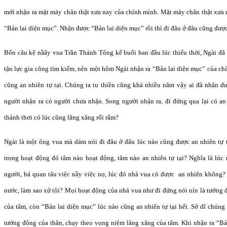
mới nhận ra mặt mày chân thật xưa nay của chính mình. Mặt mày chân thật xưa 
“Bản lai diện mục”. Nhận được “Bản lai diện mục” rồi thì đi đâu ở đâu cũng được 
Bốn câu kệ nầây vua Trần Thánh Tông kể buổi ban đầu lúc thiếu thời, Ngài đã 
tận lực gia công tìm kiếm, nên một hôm Ngài nhận ra “Bản lai diện mục” của ch
cũng an nhiên tự tại. Chúng ta tu thiền cũng khá nhiều năm vậy ai đã nhận 
người nhận ra có người chưa nhận. Song người nhận ra, đi đứng qua lại có a
thảnh thơi có lúc cũng lăng xăng rối rắm?
Ngài là một ông vua mà dám nói đi đâu ở đâu lúc nào cũng được an nhiên tự tạ
trong hoạt động đó tâm nào hoạt động, tâm nào an nhiên tự tại? Nghĩa là lúc 
người, bá quan tâu việc nầy việc nọ, lúc đó nhà vua có được an nhiên không? 
nước, làm sao xử tội? Mọi hoạt động của nhà vua như đi đứng nói nín là tướng 
của tâm, còn “Bản lai diện mục” lúc nào cũng an nhiên tự tại hết. Sở dĩ chúng 
tướng động của thân, chạy theo vọng niệm lăng xăng của tâm. Khi nhận ra “Bả