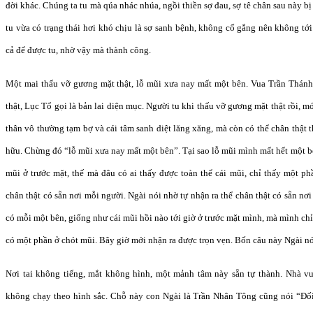
đời khác. Chúng ta tu mà qúa nhác nhúa, ngồi thiền sợ đau, sợ tê chân sau này 
tu vừa có trạng thái hơi khó chịu là sợ sanh bệnh, không cố gắng nên không tới
cả để được tu, nhờ vậy mà thành công.
Một mai thấu vỡ gương mặt thật, lỗ mũi xưa nay mất một bên. Vua Trần Thánh
thật, Lục Tổ gọi là bản lai diện mục. Người tu khi thấu vỡ gương mặt thật rồi, m
thân vô thường tạm bợ và cái tâm sanh diệt lăng xăng, mà còn có thể chân thật 
hữu. Chừng đó “lỗ mũi xưa nay mất một bên”. Tại sao lỗ mũi mình mất hết một b
mũi ở trước mặt, thế mà đâu có ai thấy được toàn thể cái mũi, chỉ thấy một ph
chân thật có sẵn nơi mỗi người. Ngài nói nhờ tự nhận ra thể chân thật có sẵn nơ
có mỗi một bên, giống như cái mũi hồi nào tới giờ ở trước mặt mình, mà mình chỉ
có một phần ở chót mũi. Bây giờ mới nhận ra được trọn vẹn. Bốn câu này Ngài nó
Nơi tai không tiếng, mắt không hình, một mảnh tâm này sẵn tự thành. Nhà vu
không chạy theo hình sắc. Chỗ này con Ngài là Trần Nhân Tông cũng nói “Đối