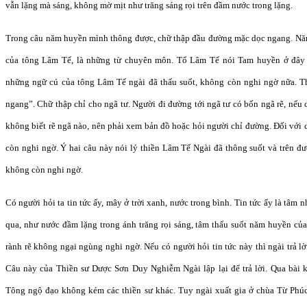
vẫn lặng mà sáng, không mờ mịt như trăng sáng rọi trên đầm nước trong lặng.
Trong câu năm huyền mình thông được, chữ thập đầu đường mặc dọc ngang. Năm
của tông Lâm Tế, là những từ chuyên môn. Tổ Lâm Tế nói Tam huyền ở đây 
những ngữ cú của tông Lâm Tế ngài đã thấu suốt, không còn nghi ngờ nữa. 
ngang”. Chữ thập chỉ cho ngã tư. Người đi đường tới ngã tư có bốn ngã rẽ, nếu 
không biết rẽ ngã nào, nên phải xem bản đồ hoặc hỏi người chỉ đường. Đối với 
còn nghi ngờ. Ý hai câu này nói lý thiền Lâm Tế Ngài đã thông suốt và trên đ
không còn nghi ngờ.
Có người hỏi ta tin tức ấy, mây ở trời xanh, nước trong bình. Tin tức ấy là tâm 
qua, như nước đầm lặng trong ánh trăng rọi sáng, tâm thấu suốt năm huyền c
rành rẽ không ngại ngùng nghi ngờ. Nếu có người hỏi tin tức này thì ngài trả l
Câu này của Thiền sư Dược Sơn Duy Nghiễm Ngài lập lại để trả lời. Qua bài 
Tông ngộ đạo không kém các thiền sư khác. Tuy ngài xuất gia ở chùa Từ Phú