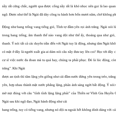
nầy rất cứng chắc, người qua được cổng nầy rất là khó nhọc nên gọi là lao quan
ngộ. Được như thế là Ngài đã dày công tu hành hơn bốn mươi năm, chớ không phả
Động như hang trống vang tiếng gió, Tĩnh tợ đầm yên rọi ánh trăng. Ngài nói 
trong hang trống; âm thanh thế nào vang dội như thế ấy, thoáng qua như gió
thanh. Ý nói tất cả các duyên trần đến với Ngài tuy là động, nhưng tâm Ngài k
có mặt ở đây là người xuất gia ai dám nói câu nầy đưa tay lên coi! Học tới đây
cư sĩ việc nước đa đoan mà tu quá hay, chúng ta phải phục. Đó là lúc động, còn
trăng”. Khi Ngài
được an tịnh thì tâm lặng yên giống như cái đầm nước đứng yên trong trẻo, trăng
yên, hợp nhau thành mặt nước phẳng lặng, phản ánh sáng ngời bất động. Ý nói 
mờ mịt đúng với câu “tỉnh tỉnh lặng lặng phải” của Thiền sư Vĩnh Gia Huyền G
Ngài sau khi ngộ đạo, Ngài hành động như cái
hang trống, tuy có tiếng vang, nhưng nó dội ra ngoài hết không dính dáng với cá