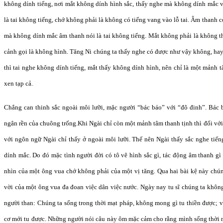
không dính tiếng, nơi mắt không dính hình sắc, thấy nghe mà không dính mắc v
là tai không tiếng, chớ không phải là không có tiếng vang vào lỗ tai. Âm thanh
mà không dính mắc âm thanh nói là tai không tiếng. Mắt không phải là không t
cảnh gọi là không hình. Tăng Ni chúng ta thấy nghe có được như vậy không, hay 
thì tai nghe không dính tiếng, mắt thấy không dính hình, nên chỉ là một mảnh t
xen tạp cả.
Chẳng can thinh sắc ngoài môi lưỡi, mặc người “bác báo” với “đô đinh”. Bác bá
ngân rền của chuông trống.Khi Ngài chỉ còn một mảnh tâm thanh tịnh thì đối với
với ngôn ngữ Ngài chỉ thấy ở ngoài môi lưỡi. Thế nên Ngài thấy sắc nghe ti
dính mắc. Do đó mặc tình người đời có tô vẽ hình sắc gì, tác động âm thanh g
nhìn của một ông vua chớ không phải của một vị tăng. Qua hai bài kệ này chún
vời của một ông vua đa đoan việc dân việc nước. Ngày nay tu sĩ chúng ta khôn
người than: Chúng ta sống trong thời mạt pháp, không mong gì tu thiền được; v
cơ mới tu được. Những người nói câu này ôm mặc cảm cho rằng mình sống thời m