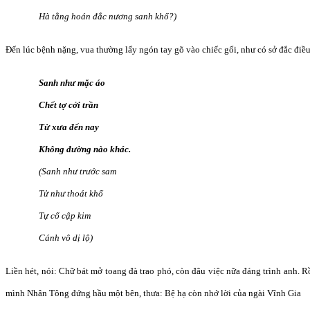
Hà tằng hoán đắc nương sanh khố?)
Đến lúc bệnh nặng, vua thường lấy ngón tay gõ vào chiếc gối, như có sở đắc điều g
Sanh như mặc áo
Chết tợ cởi trần
Từ xưa đến nay
Không đường nào khác.
(Sanh như trước sam
Tử như thoát khố
Tự cổ cập kim
Cánh vô dị lộ)
Liền hét, nói: Chữ bát mở toang đà trao phó, còn đâu việc nữa đáng trình anh. R
mình Nhân Tông đứng hầu một bên, thưa: Bệ hạ còn nhớ lời của ngài Vĩnh Gia