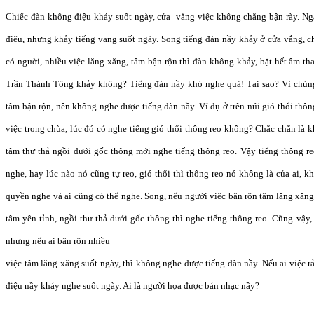
Chiếc đàn không điệu khảy suốt ngày, cửa vắng việc không chẳng bận rày. Ng
điệu, nhưng khảy tiếng vang suốt ngày. Song tiếng đàn nầy khảy ở cửa vắng, c
có người, nhiều việc lăng xăng, tâm bận rộn thì đàn không khảy, bặt hết âm th
Trần Thánh Tông khảy không? Tiếng đàn nầy khó nghe quá! Tại sao? Vì chúng 
tâm bận rộn, nên không nghe được tiếng đàn nầy. Ví dụ ở trên núi gió thổi thôn
việc trong chùa, lúc đó có nghe tiếng gió thổi thông reo không? Chắc chắn là k
tâm thư thả ngồi dưới gốc thông mới nghe tiếng thông reo. Vậy tiếng thông re
nghe, hay lúc nào nó cũng tự reo, gió thổi thì thông reo nó không là của ai, k
quyền nghe và ai cũng có thể nghe. Song, nếu người việc bận rộn tâm lăng xăng
tâm yên tỉnh, ngồi thư thả dưới gốc thông thì nghe tiếng thông reo. Cũng vậy,
nhưng nếu ai bận rộn nhiều
việc tâm lăng xăng suốt ngày, thì không nghe được tiếng đàn nầy. Nếu ai việc r
điệu nầy khảy nghe suốt ngày. Ai là người họa được bản nhạc nầy?