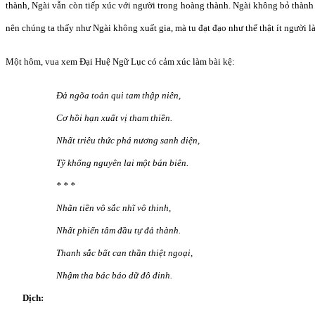
thành, Ngài vẫn còn tiếp xúc với người trong hoàng thành. Ngài không bỏ thàn
nên chúng ta thấy như Ngài không xuất gia, mà tu đạt đạo như thế thật ít người l
Một hôm, vua xem Đại Huệ Ngữ Lục có cảm xúc làm bài kệ:
Đả ngõa toản qui tam thập niên,
Cơ hồi hạn xuất vị tham thiền.
Nhất triêu thức phá nương sanh diện,
Tỹ khổng nguyên lai một bán biên.
* * *
Nhãn tiền vô sắc nhĩ vô thinh,
Nhất phiến tâm đầu tự đả thành.
Thanh sắc bất can thần thiệt ngoại,
Nhậm tha bác báo dữ đô đinh.
Dịch: