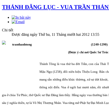
THÁNH ĐĂNG LỤC - VUA TRẦN THÁ
Chi tiết
Được đăng ngày Thứ ba, 11 Tháng mười hai 2012 13:55
(1240-1290)
(Được ý chỉ nơi Quốc Sư Trú
Thánh Tông là vua thứ ba đời Trần, con của Thái 
Mậu Ngọ (1258), đổi niên hiệu Thiệu Long. Bản chất 
mang sẵn những điều khác thừơng, xử sự dứt khoát, v
thông nội điển. Vua ở ngôi hai mươi năm, rồi như
gia ở chùa Tư Phúc, thờ Quốc sư Đại Đăng làm thầy. Hằng ngày vua thường bàn 
sâu ý nghĩa thiền, tự là Vô Nhị Thượng Nhân. Vua từng mở Phật Sự Đại Minh Lục,