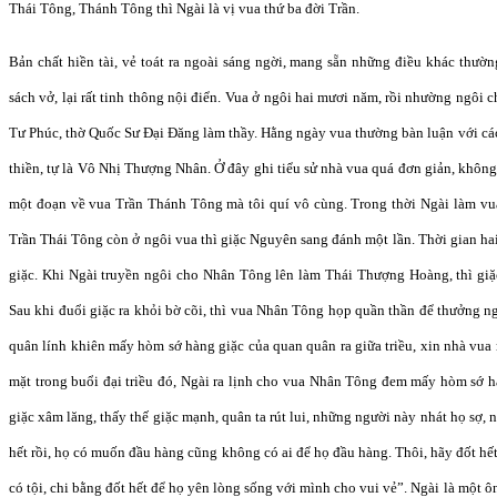
Thái Tông, Thánh Tông thì Ngài là vị vua thứ ba đời Trần.
Bản chất hiền tài, vẻ toát ra ngoài sáng ngời, mang sẵn những điều khác thườ
sách vở, lại rất tinh thông nội điển. Vua ở ngôi hai mươi năm, rồi nhường ngôi
Tư Phúc, thờ Quốc Sư Đại Đăng làm thầy. Hằng ngày vua thường bàn luận với các
thiền, tự là Vô Nhị Thượng Nhân. Ở đây ghi tiểu sử nhà vua quá đơn giản, không n
một đoạn về vua Trần Thánh Tông mà tôi quí vô cùng. Trong thời Ngài làm vua 
Trần Thái Tông còn ở ngôi vua thì giặc Nguyên sang đánh một lần. Thời gian h
giặc. Khi Ngài truyền ngôi cho Nhân Tông lên làm Thái Thượng Hoàng, thì giặ
Sau khi đuổi giặc ra khỏi bờ cõi, thì vua Nhân Tông họp quần thần để thưởng ng
quân lính khiên mấy hòm sớ hàng giặc của quan quân ra giữa triều, xin nhà vua 
mặt trong buổi đại triều đó, Ngài ra lịnh cho vua Nhân Tông đem mấy hòm sớ hà
giặc xâm lăng, thấy thế giặc mạnh, quân ta rút lui, những người này nhát họ sợ, 
hết rồi, họ có muốn đầu hàng cũng không có ai để họ đầu hàng. Thôi, hãy đốt hết
có tội, chi bằng đốt hết để họ yên lòng sống với mình cho vui vẻ”. Ngài là một ô