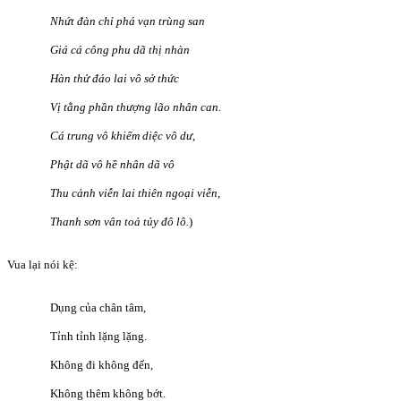
Nhứt đàn chỉ phá vạn trùng san
Giá cá công phu dã thị nhàn
Hàn thử đáo lai vô sở thức
Vị tằng phần thượng lão nhân can.
Cá trung vô khiếm diệc vô dư,
Phật dã vô hề nhân dã vô
Thu cảnh viễn lai thiên ngoại viễn,
Thanh sơn vân toả tủy đô lô.
)
Vua lại nói kệ:
Dụng của chân tâm,
Tỉnh tỉnh lặng lặng.
Không đi không đến,
Không thêm không bớt.