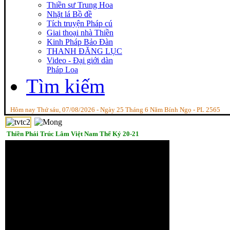
Thiền sư Trung Hoa
Nhặt lá Bồ đề
Tích truyện Pháp cú
Giai thoại nhà Thiền
Kinh Pháp Bảo Đàn
THANH ĐĂNG LỤC
Video - Đại giới dàn
Pháp Loa
Tìm kiếm
Hôm nay Thứ sáu, 07/08/2026 - Ngày 25 Tháng 6 Năm Bính Ngọ - PL 2565
Thiền Phái Trúc Lâm Việt Nam Thế Kỷ 20-21