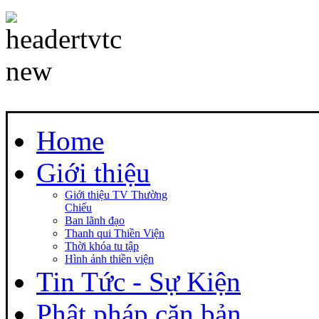
Home
Giới thiệu
Giới thiệu TV Thường
Chiếu
Ban lãnh đạo
Thanh qui Thiền Viện
Thời khóa tu tập
Hình ảnh thiền viện
Tin Tức - Sự Kiện
Phật pháp căn bản