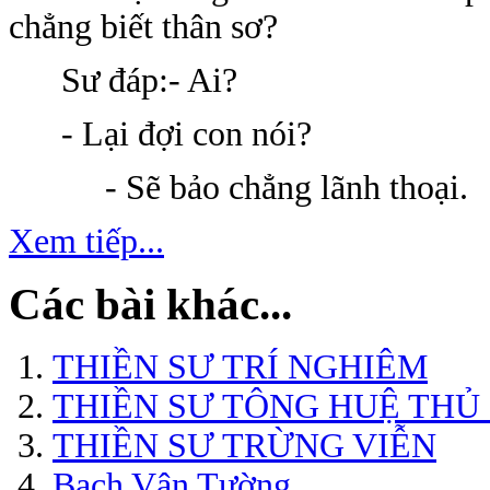
chẳng biết thân sơ?
Sư đáp:- Ai?
- Lại đợi con nói?
- Sẽ bảo chẳng lãnh thoại.
Xem tiếp...
Các bài khác...
THIỀN SƯ TRÍ NGHIÊM
THIỀN SƯ TÔNG HUỆ THỦ
THIỀN SƯ TRỪNG VIỄN
Bạch Vân Tường