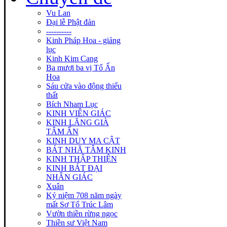
Vu Lan
Đại lễ Phật đản
----------
Kinh Pháp Hoa - giảng
lục
Kinh Kim Cang
Ba mươi ba vị Tổ Ấn
Hoa
Sáu cửa vào động thiếu
thất
Bích Nham Lục
KINH VIÊN GIÁC
KINH LĂNG GIÀ
TÂM ẤN
KINH DUY MA CẬT
BÁT NHÃ TÂM KINH
KINH THẬP THIỆN
KINH BÁT ĐẠI
NHÂN GIÁC
Xuân
Kỷ niệm 708 năm ngày
mất Sơ Tổ Trúc Lâm
Vườn thiền rừng ngọc
Thiền sư Việt Nam