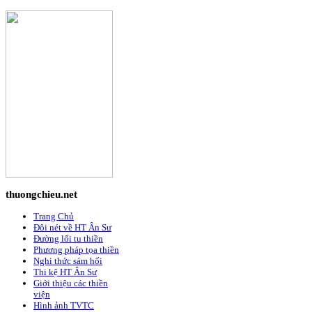
thuongchieu.net
Trang Chủ
Đôi nét về HT Ân Sư
Đường lối tu thiền
Phương pháp tọa thiền
Nghi thức sám hối
Thi kệ HT Ân Sư
Giới thiệu các thiền
viện
Hình ảnh TVTC