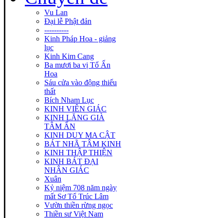
Vu Lan
Đại lễ Phật đản
----------
Kinh Pháp Hoa - giảng
lục
Kinh Kim Cang
Ba mươi ba vị Tổ Ấn
Hoa
Sáu cửa vào động thiếu
thất
Bích Nham Lục
KINH VIÊN GIÁC
KINH LĂNG GIÀ
TÂM ẤN
KINH DUY MA CẬT
BÁT NHÃ TÂM KINH
KINH THẬP THIỆN
KINH BÁT ĐẠI
NHÂN GIÁC
Xuân
Kỷ niệm 708 năm ngày
mất Sơ Tổ Trúc Lâm
Vườn thiền rừng ngọc
Thiền sư Việt Nam