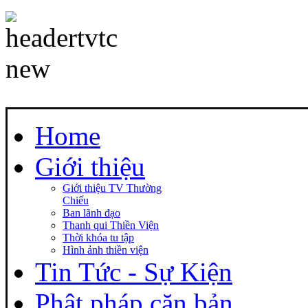
Home
Giới thiệu
Giới thiệu TV Thường
Chiếu
Ban lãnh đạo
Thanh qui Thiền Viện
Thời khóa tu tập
Hình ảnh thiền viện
Tin Tức - Sự Kiện
Phật pháp căn bản