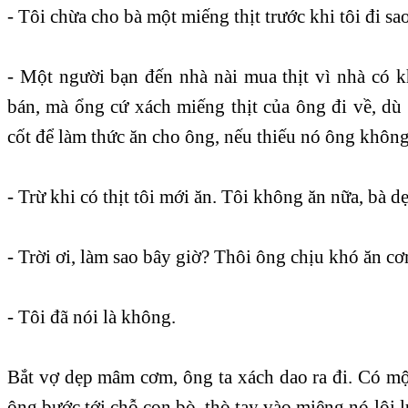
- Tôi chừa cho bà một miếng thịt trước khi tôi đi sa
- Một người bạn đến nhà nài mua thịt vì nhà có khá
bán, mà ổng cứ xách miếng thịt của ông đi về, dù 
cốt để làm thức ăn cho ông, nếu thiếu nó ông khôn
- Trừ khi có thịt tôi mới ăn. Tôi không ăn nữa, bà dẹ
- Trời ơi, làm sao bây giờ? Thôi ông chịu khó ăn c
- Tôi đã nói là không.
Bắt vợ dẹp mâm cơm, ông ta xách dao ra đi. Có mộ
ông bước tới chỗ con bò, thò tay vào miệng nó lôi l