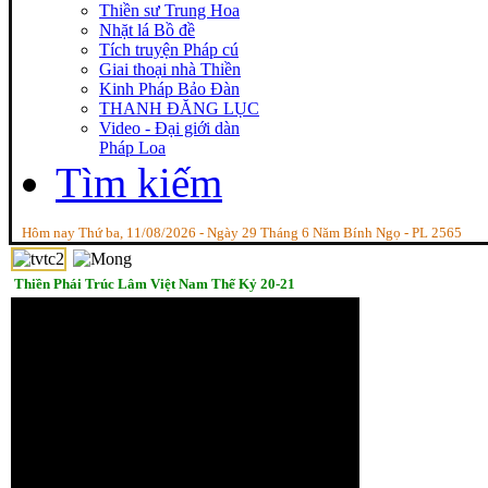
Thiền sư Trung Hoa
Nhặt lá Bồ đề
Tích truyện Pháp cú
Giai thoại nhà Thiền
Kinh Pháp Bảo Đàn
THANH ĐĂNG LỤC
Video - Đại giới dàn
Pháp Loa
Tìm kiếm
Hôm nay Thứ ba, 11/08/2026 - Ngày 29 Tháng 6 Năm Bính Ngọ - PL 2565
Thiền Phái Trúc Lâm Việt Nam Thế Kỷ 20-21