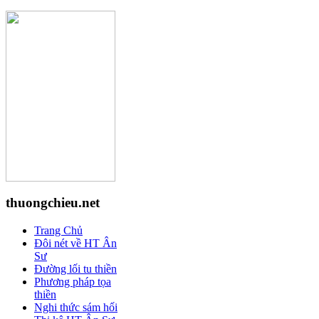
thuongchieu.net
Trang Chủ
Đôi nét về HT Ân
Sư
Đường lối tu thiền
Phương pháp tọa
thiền
Nghi thức sám hối