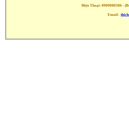
Điện Thoại: 0909080306 - (Buổ
Email:
thic