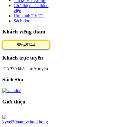
Thi kệ HT Ân Sư
Giới thiệu các thiền
viện
Hình ảnh TVTC
Sách đọc
Khách viếng thăm
8
8
6
4
8
1
4
4
Khách trực tuyến
Có 330 khách trực tuyến
Sách Đọc
Giới thiệu