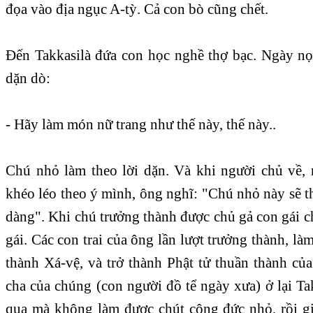
đọa vào địa ngục A-tỳ. Cả con bò cũng chết.
Ðến Takkasilà đứa con học nghề thợ bạc. Ngày nọ,
dặn dò:
- Hãy làm món nữ trang như thế này, thế này..
Chú nhỏ làm theo lời dặn. Và khi người chủ về,
khéo léo theo ý mình, ông nghĩ: "Chú nhỏ này sẽ 
dàng". Khi chú trưởng thành được chủ gả con gái cho
gái. Các con trai của ông lần lượt trưởng thành, là
thành Xá-vệ, và trở thành Phật tử thuần thành c
cha của chúng (con người đồ tể ngày xưa) ở lại Takk
qua mà không làm được chút công đức nhỏ, rồi g