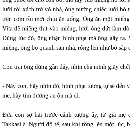
lưỡi rồi xách trở vô nhà, ông nướng chiếc lưỡi bò t
trên cơm rồi mới chịu ăn uống. Ông ăn một miếng
Vừa để miếng thịt vào miệng, lưỡi ông đứt làm đô
Ðúng lúc đó, ông nhận hình phạt mà ông gây ra.
miệng, ông bò quanh sân nhà, rống lên như bò sắp c
Con trai ông đứng gần đấy, nhìn cha mình giãy chết
- Này con, hãy nhìn đó, hình phạt tương tự sẽ đến 
mẹ, hãy tìm đường an ổn mà đi.
Ðứa con sợ hãi trước cảnh tượng ấy, từ giã mẹ 
Takkasilà. Người đồ tể, sau khi rống lên một lúc, b