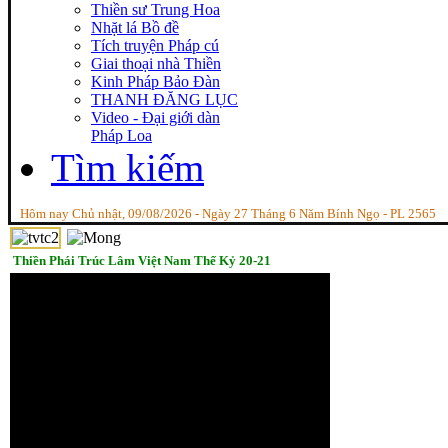
Thiền sư Trung Hoa
Nhặt lá Bồ đề
Tích truyện Pháp cú
Giai thoại nhà Thiền
Kinh Pháp Bảo Đàn
THANH ĐĂNG LỤC
Video - Đại giới dàn
Pháp Loa
Tìm kiếm
Hôm nay Chủ nhật, 09/08/2026 - Ngày 27 Tháng 6 Năm Bính Ngọ - PL 2565
Thiền Phái Trúc Lâm Việt Nam Thế Kỷ 20-21