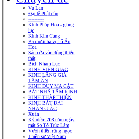
Vu Lan
Đại lễ Phật đản
----------
Kinh Pháp Hoa - giảng
lục
Kinh Kim Cang
Ba mươi ba vị Tổ Ấn
Hoa
Sáu cửa vào động thiếu
thất
Bích Nham Lục
KINH VIÊN GIÁC
KINH LĂNG GIÀ
TÂM ẤN
KINH DUY MA CẬT
BÁT NHÃ TÂM KINH
KINH THẬP THIỆN
KINH BÁT ĐẠI
NHÂN GIÁC
Xuân
Kỷ niệm 708 năm ngày
mất Sơ Tổ Trúc Lâm
Vườn thiền rừng ngọc
Thiền sư Việt Nam