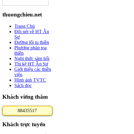
thuongchieu.net
Trang Chủ
Đôi nét về HT Ân
Sư
Đường lối tu thiền
Phương pháp tọa
thiền
Nghi thức sám hối
Thi kệ HT Ân Sư
Giới thiệu các thiền
viện
Hình ảnh TVTC
Sách đọc
Khách viếng thăm
8
8
4
3
5
5
1
7
Khách trực tuyến