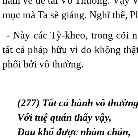
năm về đề tài Vô Thường. Vậy 
mục mà Ta sẽ giảng. Nghĩ thế, P
- Này các Tỳ-kheo, trong cõi n
tất cả pháp hữu vi do không thậ
phối bởi vô thường.
(277) Tất cả hành vô thường
Với tuệ quán thấy vậy,
Ðau khổ được nhàm chán,