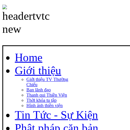
Home
Giới thiệu
Giới thiệu TV Thường
Chiếu
Ban lãnh đạo
Thanh qui Thiền Viện
Thời khóa tu tập
Hình ảnh thiền viện
Tin Tức - Sự Kiện
Phật pháp căn bản