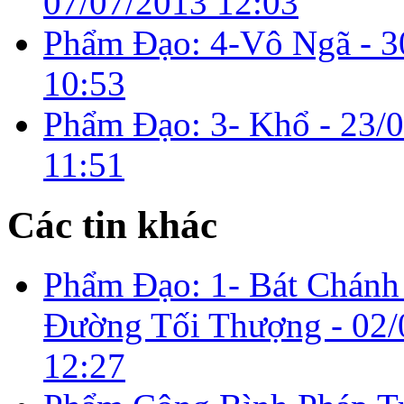
07/07/2013 12:03
Phẩm Ðạo: 4-Vô Ngã -
3
10:53
Phẩm Ðạo: 3- Khổ -
23/
11:51
Các tin khác
Phẩm Ðạo: 1- Bát Chánh
Ðường Tối Thượng -
02/
12:27