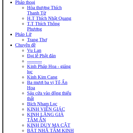
Pháp thoại
Hòa thượng Thích
Thanh Từ
H.T Thích Nhật Quang
T.T Thích Thông
Phương
Pháp Lữ
Trang Thơ
Chuyên đề
Vu Lan
Đại lễ Phật đản
----------
Kinh Pháp Hoa - giảng
lục
Kinh Kim Cang
Ba mươi ba vị Tổ Ấn
Hoa
Sáu cửa vào động thiếu
thất
Bích Nham Lục
KINH VIÊN GIÁC
KINH LĂNG GIÀ
TÂM ẤN
KINH DUY MA CẬT
BÁT NHÃ TÂM KINH