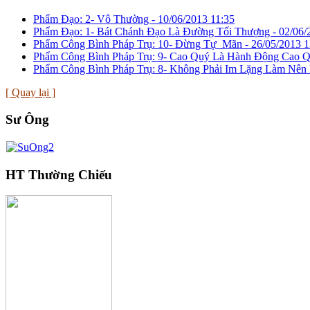
Phẩm Ðạo: 2- Vô Thường -
10/06/2013 11:35
Phẩm Ðạo: 1- Bát Chánh Ðạo Là Ðường Tối Thượng -
02/06/
Phẩm Công Bình Pháp Trụ: 10- Ðừng Tự Mãn -
26/05/2013 1
Phẩm Công Bình Pháp Trụ: 9- Cao Quý Là Hành Ðộng Cao 
Phẩm Công Bình Pháp Trụ: 8- Không Phải Im Lặng Làm Nên
[ Quay lại ]
Sư Ông
HT Thường Chiếu