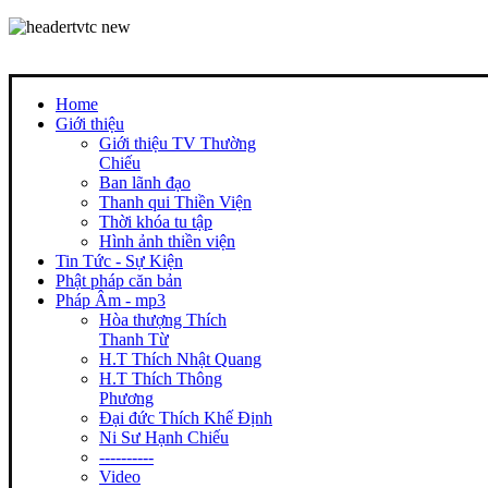
Home
Giới thiệu
Giới thiệu TV Thường
Chiếu
Ban lãnh đạo
Thanh qui Thiền Viện
Thời khóa tu tập
Hình ảnh thiền viện
Tin Tức - Sự Kiện
Phật pháp căn bản
Pháp Âm - mp3
Hòa thượng Thích
Thanh Từ
H.T Thích Nhật Quang
H.T Thích Thông
Phương
Đại đức Thích Khế Định
Ni Sư Hạnh Chiếu
----------
Video