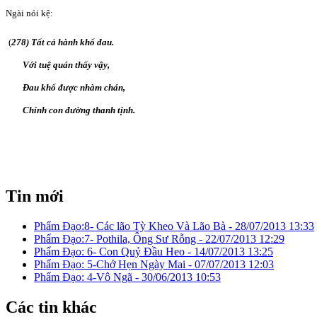
Ngài nói kệ:
(
278) Tất cả hành khổ đau.
Với tuệ quán thấy vậy,
Ðau khổ được nhàm chán,
Chính con đường thanh tịnh.
Tin mới
Phẩm Ðạo:8- Các lão Tỳ Kheo Và Lão Bà -
28/07/2013 13:33
Phẩm Ðạo:7- Pothila, Ông Sư Rỗng -
22/07/2013 12:29
Phẩm Ðạo: 6- Con Quỷ Ðầu Heo -
14/07/2013 13:25
Phẩm Ðạo: 5-Chớ Hẹn Ngày Mai -
07/07/2013 12:03
Phẩm Ðạo: 4-Vô Ngã -
30/06/2013 10:53
Các tin khác