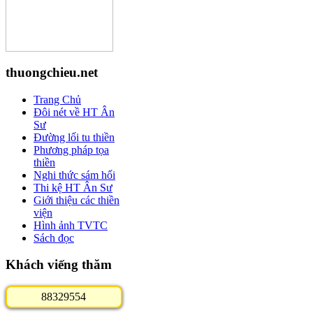
thuongchieu.net
Trang Chủ
Đôi nét về HT Ân
Sư
Đường lối tu thiền
Phương pháp tọa
thiền
Nghi thức sám hối
Thi kệ HT Ân Sư
Giới thiệu các thiền
viện
Hình ảnh TVTC
Sách đọc
Khách viếng thăm
8
8
3
2
9
5
5
4