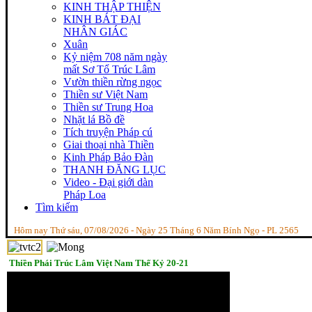
KINH THẬP THIỆN
KINH BÁT ĐẠI
NHÂN GIÁC
Xuân
Kỷ niệm 708 năm ngày
mất Sơ Tổ Trúc Lâm
Vườn thiền rừng ngọc
Thiền sư Việt Nam
Thiền sư Trung Hoa
Nhặt lá Bồ đề
Tích truyện Pháp cú
Giai thoại nhà Thiền
Kinh Pháp Bảo Đàn
THANH ĐĂNG LỤC
Video - Đại giới dàn
Pháp Loa
Tìm kiếm
Hôm nay Thứ sáu, 07/08/2026 - Ngày 25 Tháng 6 Năm Bính Ngọ - PL 2565
Thiền Phái Trúc Lâm Việt Nam Thế Kỷ 20-21