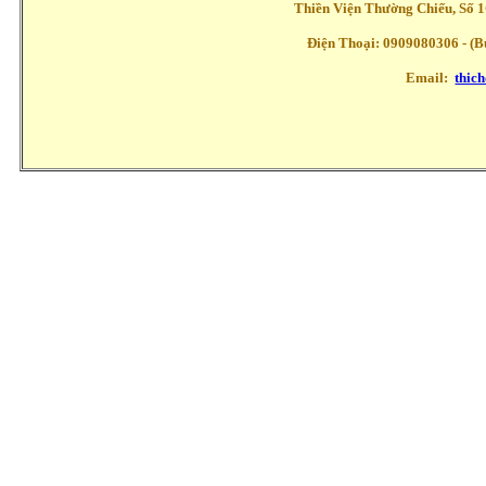
Thiền Viện Thường Chiếu, Số 1
Điện Thoại: 0909080306 - (Buổ
Email:
thic