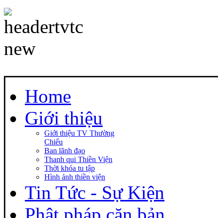
Home
Giới thiệu
Giới thiệu TV Thường
Chiếu
Ban lãnh đạo
Thanh qui Thiền Viện
Thời khóa tu tập
Hình ảnh thiền viện
Tin Tức - Sự Kiện
Phật pháp căn bản