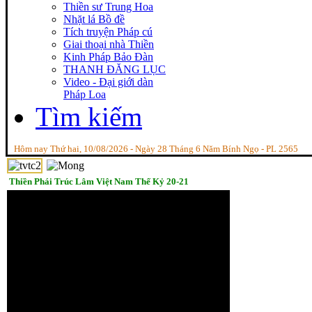
Thiền sư Trung Hoa
Nhặt lá Bồ đề
Tích truyện Pháp cú
Giai thoại nhà Thiền
Kinh Pháp Bảo Đàn
THANH ĐĂNG LỤC
Video - Đại giới dàn
Pháp Loa
Tìm kiếm
Hôm nay Thứ hai, 10/08/2026 - Ngày 28 Tháng 6 Năm Bính Ngọ - PL 2565
Thiền Phái Trúc Lâm Việt Nam Thế Kỷ 20-21