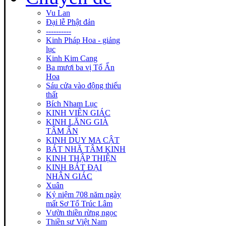
Vu Lan
Đại lễ Phật đản
----------
Kinh Pháp Hoa - giảng
lục
Kinh Kim Cang
Ba mươi ba vị Tổ Ấn
Hoa
Sáu cửa vào động thiếu
thất
Bích Nham Lục
KINH VIÊN GIÁC
KINH LĂNG GIÀ
TÂM ẤN
KINH DUY MA CẬT
BÁT NHÃ TÂM KINH
KINH THẬP THIỆN
KINH BÁT ĐẠI
NHÂN GIÁC
Xuân
Kỷ niệm 708 năm ngày
mất Sơ Tổ Trúc Lâm
Vườn thiền rừng ngọc
Thiền sư Việt Nam