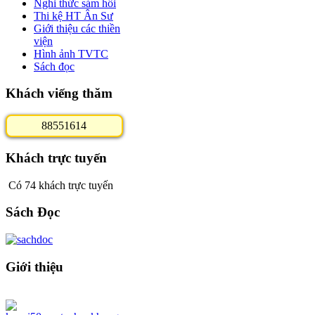
Nghi thức sám hối
Thi kệ HT Ân Sư
Giới thiệu các thiền
viện
Hình ảnh TVTC
Sách đọc
Khách viếng thăm
8
8
5
5
1
6
1
4
Khách trực tuyến
Có 74 khách trực tuyến
Sách Đọc
Giới thiệu