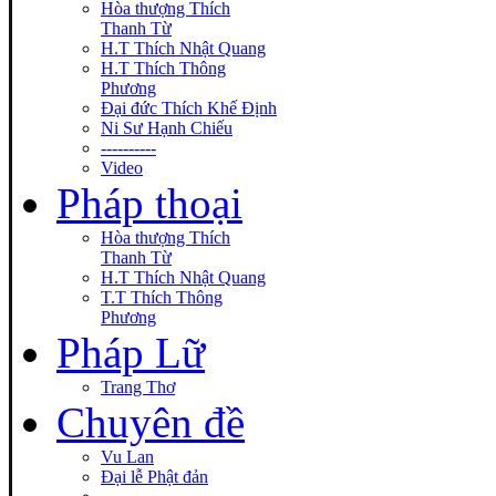
Hòa thượng Thích
Thanh Từ
H.T Thích Nhật Quang
H.T Thích Thông
Phương
Đại đức Thích Khế Định
Ni Sư Hạnh Chiếu
----------
Video
Pháp thoại
Hòa thượng Thích
Thanh Từ
H.T Thích Nhật Quang
T.T Thích Thông
Phương
Pháp Lữ
Trang Thơ
Chuyên đề
Vu Lan
Đại lễ Phật đản