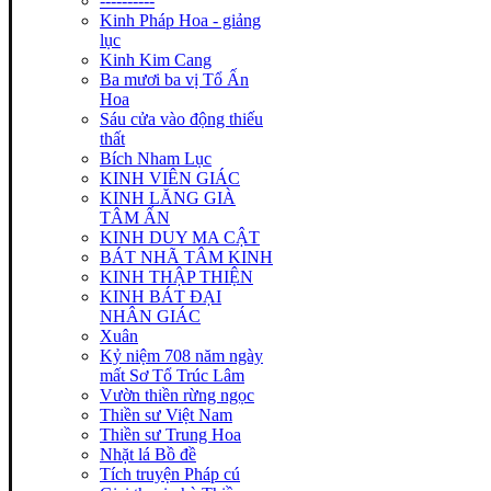
----------
Kinh Pháp Hoa - giảng
lục
Kinh Kim Cang
Ba mươi ba vị Tổ Ấn
Hoa
Sáu cửa vào động thiếu
thất
Bích Nham Lục
KINH VIÊN GIÁC
KINH LĂNG GIÀ
TÂM ẤN
KINH DUY MA CẬT
BÁT NHÃ TÂM KINH
KINH THẬP THIỆN
KINH BÁT ĐẠI
NHÂN GIÁC
Xuân
Kỷ niệm 708 năm ngày
mất Sơ Tổ Trúc Lâm
Vườn thiền rừng ngọc
Thiền sư Việt Nam
Thiền sư Trung Hoa
Nhặt lá Bồ đề
Tích truyện Pháp cú