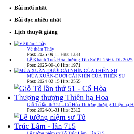
Bài mới nhất
Bài đọc nhiều nhất
Lịch thuyết giảng
Về thăm Thầy
Post: 2025-09-11
Hits: 1333
Lễ Khánh Tuế- Hòa thượng Tôn Sư PL 2569- DL 2025
Post: 2025-09-10
Hits: 1971
MÙA XUÂN-DƯỚI CÁI NHÌN CỦA THIỀN SƯ
Post: 2024-02-15
Hits: 2555
Giỗ Tổ lần thứ 51 - Cố Hòa Thượng thượng Thiện hạ H
Post: 2024-01-31
Hits: 2312
Lễ tưởng niệm sơ Tổ Trúc Lâm - lần 715