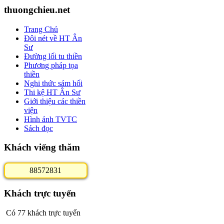
thuongchieu.net
Trang Chủ
Đôi nét về HT Ân
Sư
Đường lối tu thiền
Phương pháp tọa
thiền
Nghi thức sám hối
Thi kệ HT Ân Sư
Giới thiệu các thiền
viện
Hình ảnh TVTC
Sách đọc
Khách viếng thăm
8
8
5
7
2
8
3
1
Khách trực tuyến
Có 77 khách trực tuyến