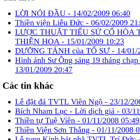
LỜI NÓI ĐẦU -
14/02/2009 06:40
Thiền viện Liễu Đức -
06/02/2009 21
LƯỢC THUẬT TIỂU SỬ CỐ HÒA
THIỆN HOA -
15/01/2009 10:23
DƯỠNG TÁNH của TỔ SƯ -
14/01/
Hình ảnh Sư Ông sáng 19 tháng chạp
13/01/2009 20:47
Các tin khác
Lễ đặt đá TVTL Viên Ngộ -
23/12/20
Bích Nham Lục - Lời dịch giả -
03/11
Thiền tự Tuệ Viên -
01/11/2008 05:49
Thiền Viện Sơn Thắng -
01/11/2008 0
Lễ tụng Kinh bát nhã TVTL Trí Đức 