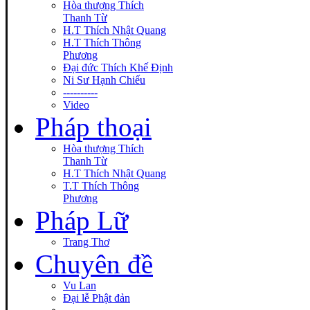
Hòa thượng Thích
Thanh Từ
H.T Thích Nhật Quang
H.T Thích Thông
Phương
Đại đức Thích Khế Định
Ni Sư Hạnh Chiếu
----------
Video
Pháp thoại
Hòa thượng Thích
Thanh Từ
H.T Thích Nhật Quang
T.T Thích Thông
Phương
Pháp Lữ
Trang Thơ
Chuyên đề
Vu Lan
Đại lễ Phật đản