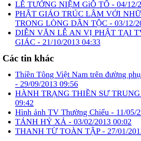
LỄ TƯỞNG NIỆM GiỖ TỔ -
04/12/
PHẬT GIÁO TRÚC LÂM VỚI NH
TRONG LÒNG DÂN TỘC -
03/12/2
DIỄN VĂN LỄ AN VỊ PHẬT TẠI 
GIÁC -
21/10/2013 04:33
Các tin khác
Thiền Tông Việt Nam trên đường ph
-
29/09/2013 09:56
HÀNH TRẠNG THIỀN SƯ TRUNG
09:42
Hình ảnh TV Thường Chiếu -
11/05/
TÁNH HỶ XẢ -
03/02/2013 00:02
THANH TỪ TOÀN TẬP -
27/01/201