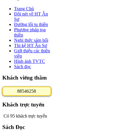
Trang Chủ
Đôi nét về HT Ân
Sư
Đường lối tu thiền
Phương pháp tọa
thiền
Nghi thức sám hối
Thi kệ HT Ân Sư
Giới thiệu các thiền
viện
Hình ảnh TVTC
Sách đọc
Khách viếng thăm
8
8
5
4
6
2
5
8
Khách trực tuyến
Có 95 khách trực tuyến
Sách Đọc