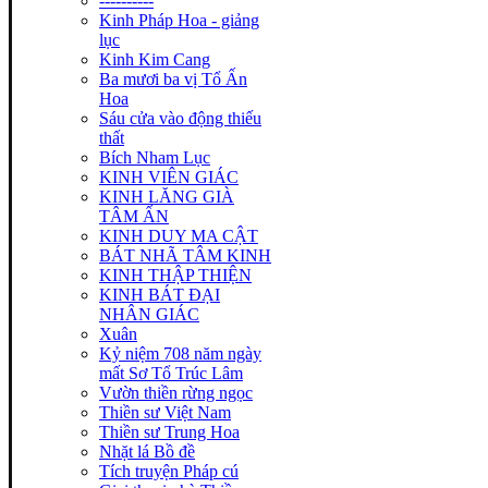
----------
Kinh Pháp Hoa - giảng
lục
Kinh Kim Cang
Ba mươi ba vị Tổ Ấn
Hoa
Sáu cửa vào động thiếu
thất
Bích Nham Lục
KINH VIÊN GIÁC
KINH LĂNG GIÀ
TÂM ẤN
KINH DUY MA CẬT
BÁT NHÃ TÂM KINH
KINH THẬP THIỆN
KINH BÁT ĐẠI
NHÂN GIÁC
Xuân
Kỷ niệm 708 năm ngày
mất Sơ Tổ Trúc Lâm
Vườn thiền rừng ngọc
Thiền sư Việt Nam
Thiền sư Trung Hoa
Nhặt lá Bồ đề
Tích truyện Pháp cú