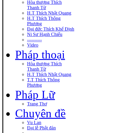
Hòa thượng Thích
Thanh Từ
H.T Thích Nhật Quang
H.T Thích Thông
Phương
Đại đức Thích Khế Định
Ni Sư Hạnh Chiếu
----------
Video
Pháp thoại
Hòa thượng Thích
Thanh Từ
H.T Thích Nhật Quang
T.T Thích Thông
Phương
Pháp Lữ
Trang Thơ
Chuyên đề
Vu Lan
Đại lễ Phật đản