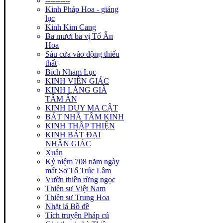
----------
Kinh Pháp Hoa - giảng
lục
Kinh Kim Cang
Ba mươi ba vị Tổ Ấn
Hoa
Sáu cửa vào động thiếu
thất
Bích Nham Lục
KINH VIÊN GIÁC
KINH LĂNG GIÀ
TÂM ẤN
KINH DUY MA CẬT
BÁT NHÃ TÂM KINH
KINH THẬP THIỆN
KINH BÁT ĐẠI
NHÂN GIÁC
Xuân
Kỷ niệm 708 năm ngày
mất Sơ Tổ Trúc Lâm
Vườn thiền rừng ngọc
Thiền sư Việt Nam
Thiền sư Trung Hoa
Nhặt lá Bồ đề
Tích truyện Pháp cú