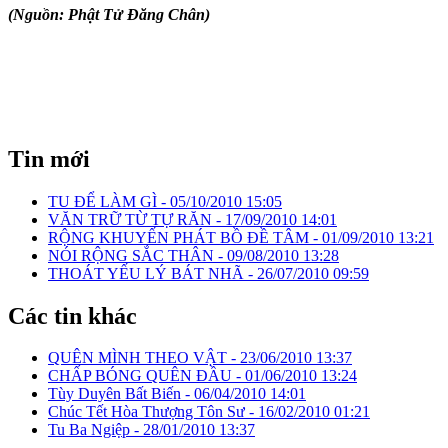
(Nguồn: Phật Tử Đăng Chân)
Tin mới
TU ĐỂ LÀM GÌ -
05/10/2010 15:05
VĂN TRỮ TỪ TỰ RĂN -
17/09/2010 14:01
RỘNG KHUYẾN PHÁT BỒ ĐỀ TÂM -
01/09/2010 13:21
NÓI RỘNG SẮC THÂN -
09/08/2010 13:28
THOÁT YẾU LÝ BÁT NHÃ -
26/07/2010 09:59
Các tin khác
QUÊN MÌNH THEO VẬT -
23/06/2010 13:37
CHẤP BÓNG QUÊN ĐẦU -
01/06/2010 13:24
Tùy Duyên Bất Biến -
06/04/2010 14:01
Chúc Tết Hòa Thượng Tôn Sư -
16/02/2010 01:21
Tu Ba Ngiệp -
28/01/2010 13:37