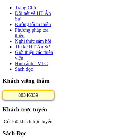
Trang Chủ
Đôi nét về HT Ân
Sư
Đường lối tu thiền
Phương pháp tọa
thiền
Nghi thức sám hối
Thi kệ HT Ân Sư
Giới thiệu các thiền
viện
Hình ảnh TVTC
Sách đọc
Khách viếng thăm
8
8
3
4
6
3
3
9
Khách trực tuyến
Có 160 khách trực tuyến
Sách Đọc