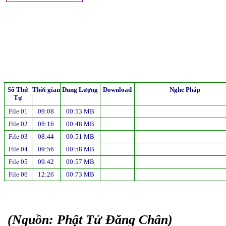
Số Thứ
Thời gian
Dung Lượng
Download
Nghe Pháp
Tự
File 01
09:08
00:53 MB
File 02
08:16
00:48 MB
File 03
08:44
00:51 MB
File 04
09:56
00:58 MB
File 05
09:42
00:57 MB
File 06
12:26
00:73 MB
(Nguồn: Phật Tử Đăng Chân)