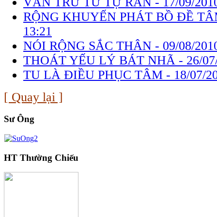
VĂN TRỮ TỪ TỰ RĂN -
17/09/201
RỘNG KHUYẾN PHÁT BỒ ĐỀ TÂ
13:21
NÓI RỘNG SẮC THÂN -
09/08/201
THOÁT YẾU LÝ BÁT NHÃ -
26/07
TU LÀ ĐIỀU PHỤC TÂM -
18/07/2
[ Quay lại ]
Sư Ông
HT Thường Chiếu