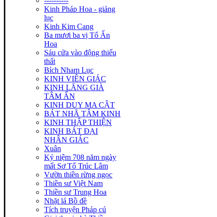
----------
Kinh Pháp Hoa - giảng
lục
Kinh Kim Cang
Ba mươi ba vị Tổ Ấn
Hoa
Sáu cửa vào động thiếu
thất
Bích Nham Lục
KINH VIÊN GIÁC
KINH LĂNG GIÀ
TÂM ẤN
KINH DUY MA CẬT
BÁT NHÃ TÂM KINH
KINH THẬP THIỆN
KINH BÁT ĐẠI
NHÂN GIÁC
Xuân
Kỷ niệm 708 năm ngày
mất Sơ Tổ Trúc Lâm
Vườn thiền rừng ngọc
Thiền sư Việt Nam
Thiền sư Trung Hoa
Nhặt lá Bồ đề
Tích truyện Pháp cú