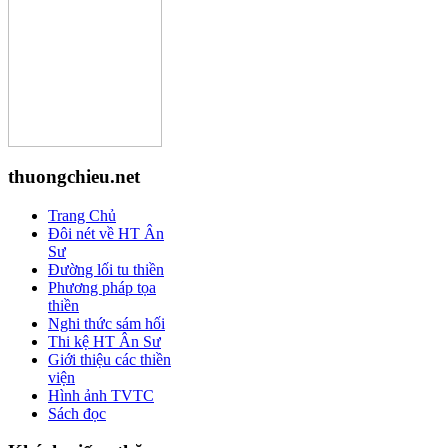
thuongchieu.net
Trang Chủ
Đôi nét về HT Ân
Sư
Đường lối tu thiền
Phương pháp tọa
thiền
Nghi thức sám hối
Thi kệ HT Ân Sư
Giới thiệu các thiền
viện
Hình ảnh TVTC
Sách đọc