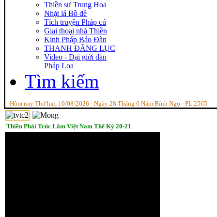
Thiền sư Trung Hoa
Nhặt lá Bồ đề
Tích truyện Pháp cú
Giai thoại nhà Thiền
Kinh Pháp Bảo Đàn
THANH ĐĂNG LỤC
Video - Đại giới dàn
Pháp Loa
Tìm kiếm
Hôm nay Thứ hai, 10/08/2026 - Ngày 28 Tháng 6 Năm Bính Ngọ - PL 2565
Thiền Phái Trúc Lâm Việt Nam Thế Kỷ 20-21