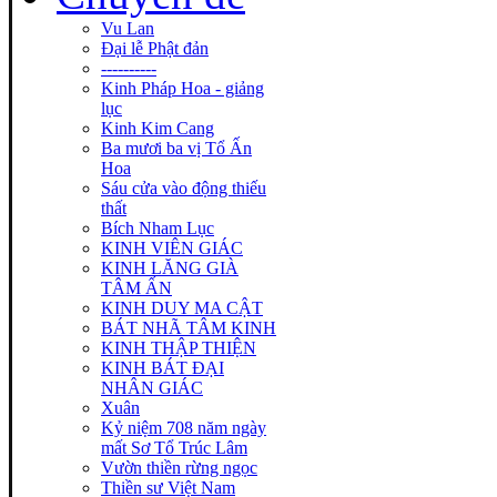
Vu Lan
Đại lễ Phật đản
----------
Kinh Pháp Hoa - giảng
lục
Kinh Kim Cang
Ba mươi ba vị Tổ Ấn
Hoa
Sáu cửa vào động thiếu
thất
Bích Nham Lục
KINH VIÊN GIÁC
KINH LĂNG GIÀ
TÂM ẤN
KINH DUY MA CẬT
BÁT NHÃ TÂM KINH
KINH THẬP THIỆN
KINH BÁT ĐẠI
NHÂN GIÁC
Xuân
Kỷ niệm 708 năm ngày
mất Sơ Tổ Trúc Lâm
Vườn thiền rừng ngọc
Thiền sư Việt Nam