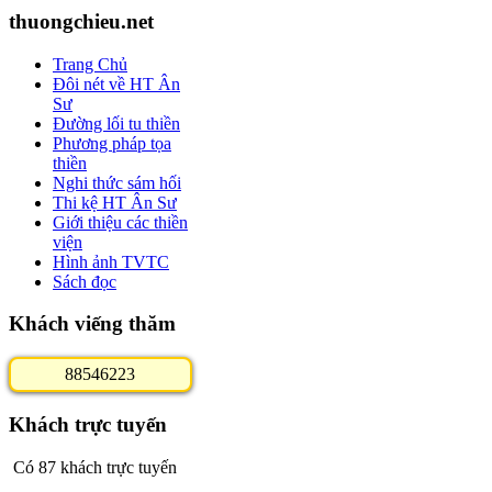
thuongchieu.net
Trang Chủ
Đôi nét về HT Ân
Sư
Đường lối tu thiền
Phương pháp tọa
thiền
Nghi thức sám hối
Thi kệ HT Ân Sư
Giới thiệu các thiền
viện
Hình ảnh TVTC
Sách đọc
Khách viếng thăm
8
8
5
4
6
2
2
3
Khách trực tuyến
Có 87 khách trực tuyến