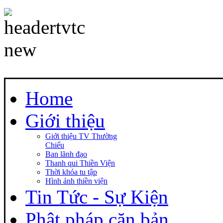
Home
Giới thiệu
Giới thiệu TV Thường
Chiếu
Ban lãnh đạo
Thanh qui Thiền Viện
Thời khóa tu tập
Hình ảnh thiền viện
Tin Tức - Sự Kiện
Phật pháp căn bản