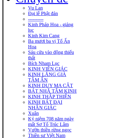
Vu Lan
Đại lễ Phật đản
----------
Kinh Pháp Hoa - giảng
lục
Kinh Kim Cang
Ba mươi ba vị Tổ Ấn
Hoa
Sáu cửa vào động thiếu
thất
Bích Nham Lục
KINH VIÊN GIÁC
KINH LĂNG GIÀ
TÂM ẤN
KINH DUY MA CẬT
BÁT NHÃ TÂM KINH
KINH THẬP THIỆN
KINH BÁT ĐẠI
NHÂN GIÁC
Xuân
Kỷ niệm 708 năm ngày
mất Sơ Tổ Trúc Lâm
Vườn thiền rừng ngọc
Thiền sư Việt Nam