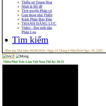
Thiền sư Trung Hoa
Nhặt lá Bồ đề
Tích truyện Pháp cú
Giai thoại nhà Thiền
Kinh Pháp Bảo Đàn
THANH ĐĂNG LỤC
Video - Đại giới dàn
Pháp Loa
Tìm kiếm
Hôm nay Thứ năm, 06/08/2026 - Ngày 24 Tháng 6 Năm Bính Ngọ - PL 2565
Thiền Phái Trúc Lâm Việt Nam Thế Kỷ 20-21