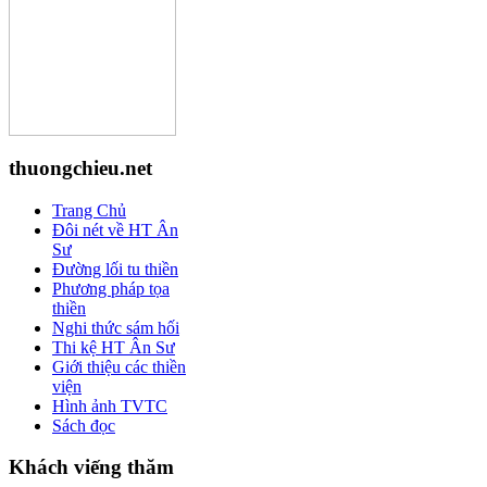
thuongchieu.net
Trang Chủ
Đôi nét về HT Ân
Sư
Đường lối tu thiền
Phương pháp tọa
thiền
Nghi thức sám hối
Thi kệ HT Ân Sư
Giới thiệu các thiền
viện
Hình ảnh TVTC
Sách đọc
Khách viếng thăm