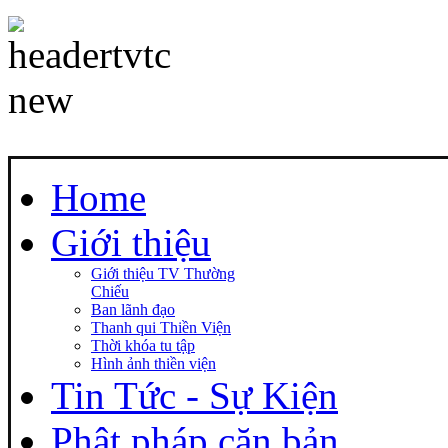
Home
Giới thiệu
Giới thiệu TV Thường
Chiếu
Ban lãnh đạo
Thanh qui Thiền Viện
Thời khóa tu tập
Hình ảnh thiền viện
Tin Tức - Sự Kiện
Phật pháp căn bản