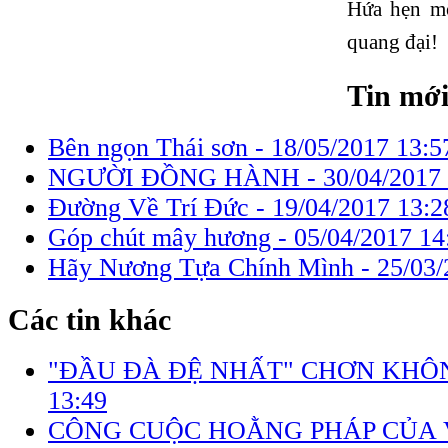
Hứa hẹn mộ
quang đại!
Tin mớ
Bên ngọn Thái sơn -
18/05/2017 13:5
NGƯỜI ĐỒNG HÀNH -
30/04/2017
Đường Về Trí Đức -
19/04/2017 13:2
Góp chút mây hương -
05/04/2017 14
Hãy Nương Tựa Chính Mình -
25/03/
Các tin khác
"ÐẦU ÐÀ ÐỆ NHẤT" CHƠN KHÔ
13:49
CÔNG CUỘC HOẰNG PHÁP CỦA Vi