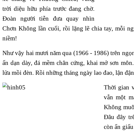
trời diệu hữu phía trước đang chờ.
Ðoàn người tiễn đưa quay nhìn
Chơn Không lần cuối, rồi lặng lẽ chia tay, mỗi n
niềm!
Như vậy hai mươi năm qua (1966 - 1986) trên ngọ
ấn dạn dày, đá mềm chân cứng, khai mở sơn môn.
lửa mồi đèn. Rồi những tháng ngày lao đao, lận đận
Thời gian v
vẫn một mà
Không muôn
Ðâu đây t
còn ẩn giấu