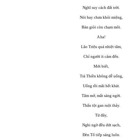
Nghĩ suy cách đất trời.
Nói hay chưa khỏi miệng,
Bàn giỏi còn chạm môi.
A ha!
Lão Triệu quá nhiệt tâm,
Chỉ người ít cảm đến.
Mới biết,
Trà Thiền không dễ uống,
Uống rồi mãi hết khát.
Tâm mở, mắt sáng ngời.
Thấu tột gan ruột thảy.
Từ đây,
Nghi ngờ đều dứt sạch,
Đèn Tổ tiếp sáng luôn.