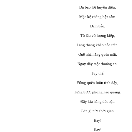
Dù bao lời huyền diệu,
Mặc kệ chẳng bận tâm.
Dám bảo,
Từ lâu vô lượng kiếp,
Lang thang khắp nẻo trần.
Quê nhà hằng quên mất,
Ngay đây một thoáng an.
Tuy thế,
Đừng quên luôn tỉnh dậy,
Từng bước phóng hào quang.
Đây kia hằng dứt bặt,
Còn gì nữa thời gian.
Hay!
Hay!