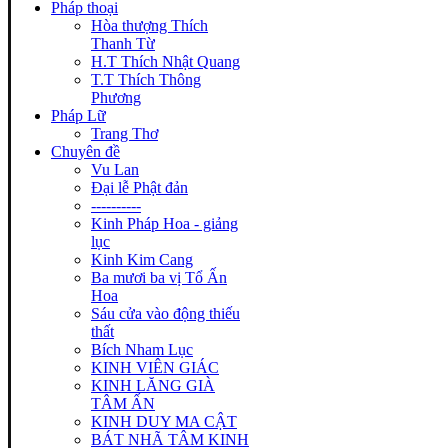
Pháp thoại
Hòa thượng Thích
Thanh Từ
H.T Thích Nhật Quang
T.T Thích Thông
Phương
Pháp Lữ
Trang Thơ
Chuyên đề
Vu Lan
Đại lễ Phật đản
----------
Kinh Pháp Hoa - giảng
lục
Kinh Kim Cang
Ba mươi ba vị Tổ Ấn
Hoa
Sáu cửa vào động thiếu
thất
Bích Nham Lục
KINH VIÊN GIÁC
KINH LĂNG GIÀ
TÂM ẤN
KINH DUY MA CẬT
BÁT NHÃ TÂM KINH