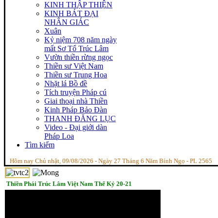
KINH THẬP THIỆN
KINH BÁT ĐẠI
NHÂN GIÁC
Xuân
Kỷ niệm 708 năm ngày
mất Sơ Tổ Trúc Lâm
Vườn thiền rừng ngọc
Thiền sư Việt Nam
Thiền sư Trung Hoa
Nhặt lá Bồ đề
Tích truyện Pháp cú
Giai thoại nhà Thiền
Kinh Pháp Bảo Đàn
THANH ĐĂNG LỤC
Video - Đại giới dàn
Pháp Loa
Tìm kiếm
Hôm nay Chủ nhật, 09/08/2026 - Ngày 27 Tháng 6 Năm Bính Ngọ - PL 2565
Thiền Phái Trúc Lâm Việt Nam Thế Kỷ 20-21