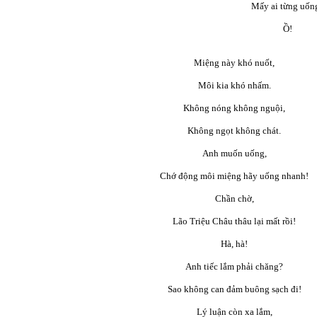
Mấy ai từng uốn
Ồ!
Miệng này khó nuốt,
Môi kia khó nhấm.
Không nóng không nguội,
Không ngọt không chát.
Anh muốn uống,
Chớ động môi miệng hãy uống nhanh!
Chần chờ,
Lão Triệu Châu thâu lại mất rồi!
Hà, hà!
Anh tiếc lắm phải chăng?
Sao không can đảm buông sạch đi!
Lý luận còn xa lắm,