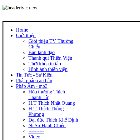
Home
Giới thiệu
Giới thiệu TV Thường
Chiếu
Ban lãnh đạo
Thanh qui Thiền Viện
Thời khóa tu tập
Hình ảnh thiền viện
Tin Tức - Sự Kiện
Phật pháp căn bản
Pháp Âm - mp3
Hòa thượng Thích
Thanh Từ
H.T Thích Nhật Quang
H.T Thích Thông
Phương
Đại đức Thích Khế Định
Ni Sư Hạnh Chiếu
----------
Video