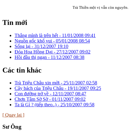
Trà Thiền một vị vẫn còn nguyên.
Tin mới
Thắng mình là trên hết -
11/01/2008 09:41
Nguồn gốc khổ vui -
05/01/2008 08:54
Sống lại -
31/12/2007 19:10
Đóa Hoa Hồng Dại -
27/12/2007 09:02
Hồi đầu thị ngạn -
11/12/2007 08:38
Các tin khác
Trà Triệu Châu xin mời -
25/11/2007 02:58
Cây bách của Triệu Châu -
19/11/2007 09:25
Con đường trở về -
12/11/2007 08:47
Chơn Tâm Sờ Sờ -
01/11/2007 09:02
Ta là Gì ? (tiếp theo..) -
25/10/2007 09:58
[ Quay lại ]
Sư Ông