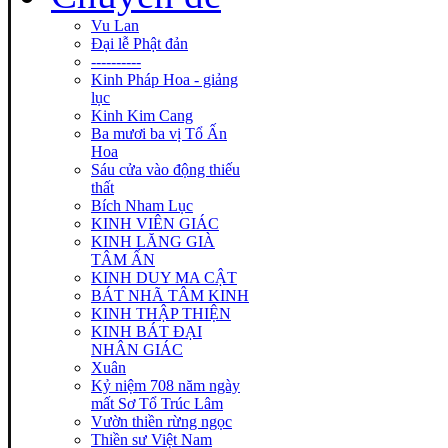
Vu Lan
Đại lễ Phật đản
----------
Kinh Pháp Hoa - giảng
lục
Kinh Kim Cang
Ba mươi ba vị Tổ Ấn
Hoa
Sáu cửa vào động thiếu
thất
Bích Nham Lục
KINH VIÊN GIÁC
KINH LĂNG GIÀ
TÂM ẤN
KINH DUY MA CẬT
BÁT NHÃ TÂM KINH
KINH THẬP THIỆN
KINH BÁT ĐẠI
NHÂN GIÁC
Xuân
Kỷ niệm 708 năm ngày
mất Sơ Tổ Trúc Lâm
Vườn thiền rừng ngọc
Thiền sư Việt Nam