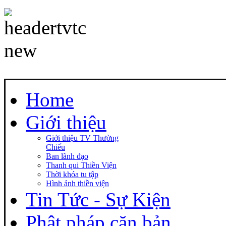
Home
Giới thiệu
Giới thiệu TV Thường
Chiếu
Ban lãnh đạo
Thanh qui Thiền Viện
Thời khóa tu tập
Hình ảnh thiền viện
Tin Tức - Sự Kiện
Phật pháp căn bản