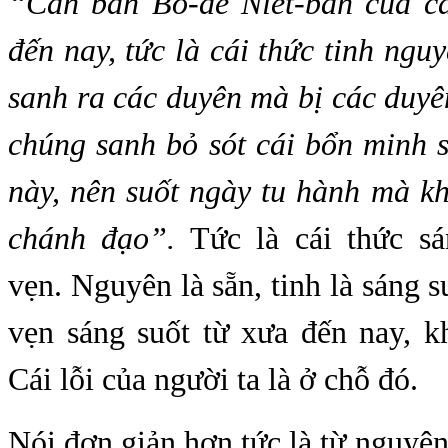
“Căn bản Bồ-đề Niết-bàn của cá
đến nay, tức là cái thức tinh ngu
sanh ra các duyên mà bị các duyê
chúng sanh bỏ sót cái bổn minh 
này, nên suốt ngày tu hành mà k
chánh đạo”.
Tức là cái thức sá
vẹn. Nguyên là sẵn, tinh là sáng 
vẹn sáng suốt từ xưa đến nay, k
Cái lỗi của người ta là ở chỗ đó.
Nói đơn giản hơn tức là từ nguyê