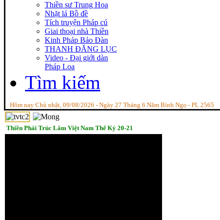
Thiền sư Trung Hoa
Nhặt lá Bồ đề
Tích truyện Pháp cú
Giai thoại nhà Thiền
Kinh Pháp Bảo Đàn
THANH ĐĂNG LỤC
Video - Đại giới dàn
Pháp Loa
Tìm kiếm
Hôm nay Chủ nhật, 09/08/2026 - Ngày 27 Tháng 6 Năm Bính Ngọ - PL 2565
Thiền Phái Trúc Lâm Việt Nam Thế Kỷ 20-21