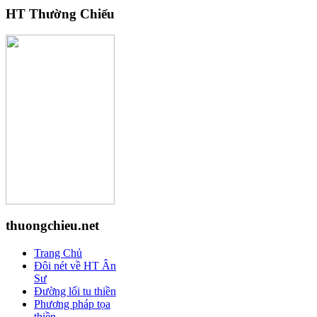
HT Thường Chiếu
thuongchieu.net
Trang Chủ
Đôi nét về HT Ân
Sư
Đường lối tu thiền
Phương pháp tọa
thiền