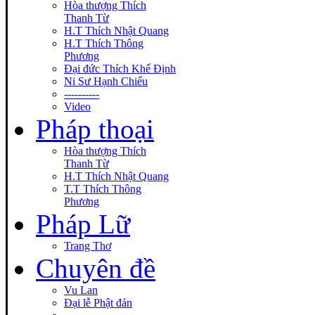
Hòa thượng Thích
Thanh Từ
H.T Thích Nhật Quang
H.T Thích Thông
Phương
Đại đức Thích Khế Định
Ni Sư Hạnh Chiếu
----------
Video
Pháp thoại
Hòa thượng Thích
Thanh Từ
H.T Thích Nhật Quang
T.T Thích Thông
Phương
Pháp Lữ
Trang Thơ
Chuyên đề
Vu Lan
Đại lễ Phật đản