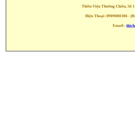
Thiền Viện Thường Chiếu, Số 1
Điện Thoại: 0909080306 - (Buổ
Email:
thic