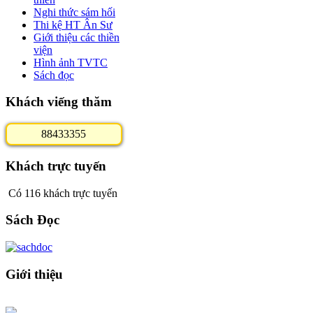
Nghi thức sám hối
Thi kệ HT Ân Sư
Giới thiệu các thiền
viện
Hình ảnh TVTC
Sách đọc
Khách viếng thăm
8
8
4
3
3
3
5
5
Khách trực tuyến
Có 116 khách trực tuyến
Sách Đọc
Giới thiệu