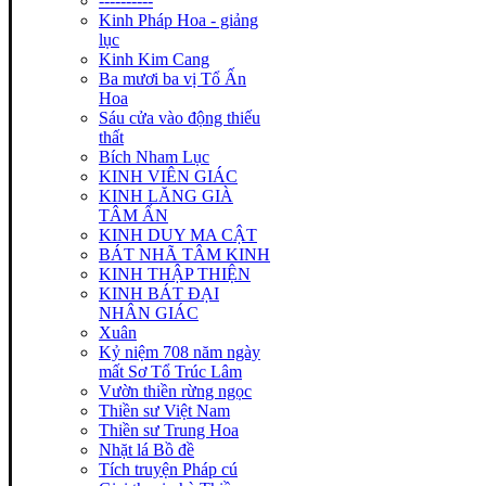
----------
Kinh Pháp Hoa - giảng
lục
Kinh Kim Cang
Ba mươi ba vị Tổ Ấn
Hoa
Sáu cửa vào động thiếu
thất
Bích Nham Lục
KINH VIÊN GIÁC
KINH LĂNG GIÀ
TÂM ẤN
KINH DUY MA CẬT
BÁT NHÃ TÂM KINH
KINH THẬP THIỆN
KINH BÁT ĐẠI
NHÂN GIÁC
Xuân
Kỷ niệm 708 năm ngày
mất Sơ Tổ Trúc Lâm
Vườn thiền rừng ngọc
Thiền sư Việt Nam
Thiền sư Trung Hoa
Nhặt lá Bồ đề
Tích truyện Pháp cú