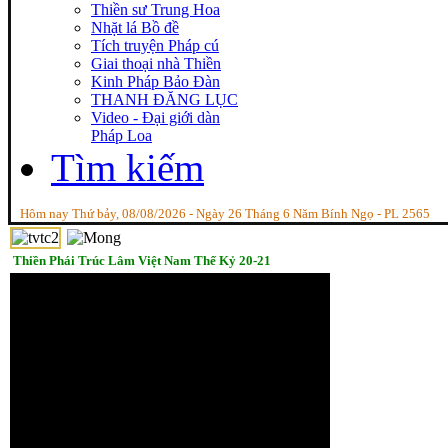
Thiền sư Trung Hoa
Nhặt lá Bồ đề
Tích truyện Pháp cú
Giai thoại nhà Thiền
Kinh Pháp Bảo Đàn
THANH ĐĂNG LỤC
Video - Đại giới dàn
Pháp Loa
Tìm kiếm
Hôm nay Thứ bảy, 08/08/2026 - Ngày 26 Tháng 6 Năm Bính Ngọ - PL 2565
Thiền Phái Trúc Lâm Việt Nam Thế Kỷ 20-21