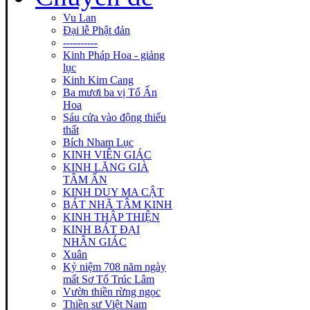
Vu Lan
Đại lễ Phật đản
----------
Kinh Pháp Hoa - giảng
lục
Kinh Kim Cang
Ba mươi ba vị Tổ Ấn
Hoa
Sáu cửa vào động thiếu
thất
Bích Nham Lục
KINH VIÊN GIÁC
KINH LĂNG GIÀ
TÂM ẤN
KINH DUY MA CẬT
BÁT NHÃ TÂM KINH
KINH THẬP THIỆN
KINH BÁT ĐẠI
NHÂN GIÁC
Xuân
Kỷ niệm 708 năm ngày
mất Sơ Tổ Trúc Lâm
Vườn thiền rừng ngọc
Thiền sư Việt Nam