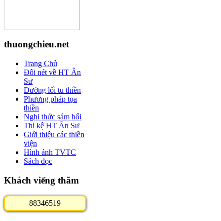
thuongchieu.net
Trang Chủ
Đôi nét về HT Ân
Sư
Đường lối tu thiền
Phương pháp tọa
thiền
Nghi thức sám hối
Thi kệ HT Ân Sư
Giới thiệu các thiền
viện
Hình ảnh TVTC
Sách đọc
Khách viếng thăm
8
8
3
4
6
5
1
9