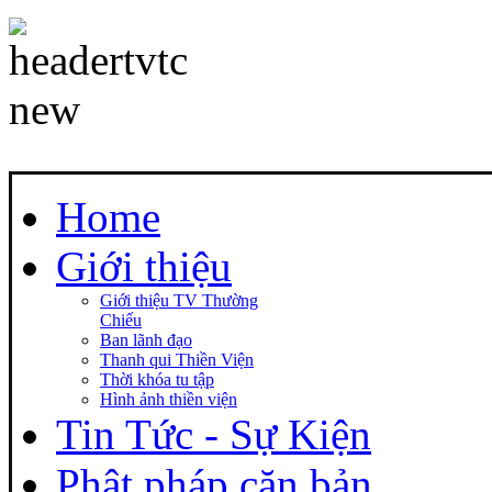
Home
Giới thiệu
Giới thiệu TV Thường
Chiếu
Ban lãnh đạo
Thanh qui Thiền Viện
Thời khóa tu tập
Hình ảnh thiền viện
Tin Tức - Sự Kiện
Phật pháp căn bản