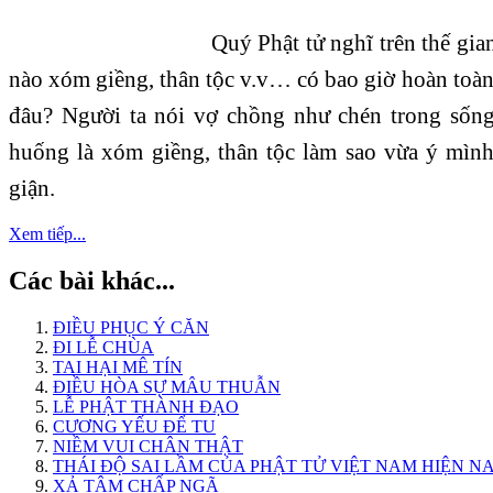
Quý Phật tử nghĩ trên thế gi
nào xóm giềng, thân tộc v.v… có bao giờ hoàn to
đâu? Người ta nói vợ chồng như chén trong sống
huống là xóm giềng, thân tộc làm sao vừa ý mình 
giận.
Xem tiếp...
Các bài khác...
ĐIỀU PHỤC Ý CĂN
ĐI LỄ CHÙA
TAI HẠI MÊ TÍN
ĐIỀU HÒA SỰ MÂU THUẪN
LỄ PHẬT THÀNH ĐẠO
CƯƠNG YẾU ĐỂ TU
NIỀM VUI CHÂN THẬT
THÁI ĐỘ SAI LẦM CỦA PHẬT TỬ VIỆT NAM HIỆN N
XẢ TÂM CHẤP NGÃ