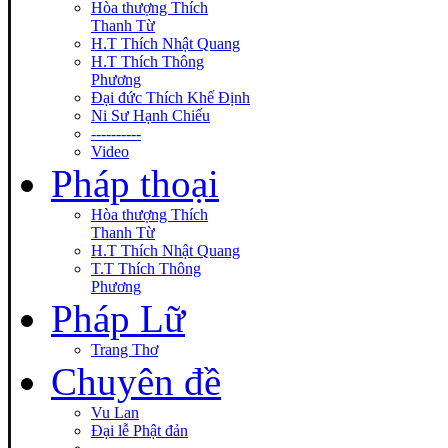
Hòa thượng Thích
Thanh Từ
H.T Thích Nhật Quang
H.T Thích Thông
Phương
Đại đức Thích Khế Định
Ni Sư Hạnh Chiếu
----------
Video
Pháp thoại
Hòa thượng Thích
Thanh Từ
H.T Thích Nhật Quang
T.T Thích Thông
Phương
Pháp Lữ
Trang Thơ
Chuyên đề
Vu Lan
Đại lễ Phật đản