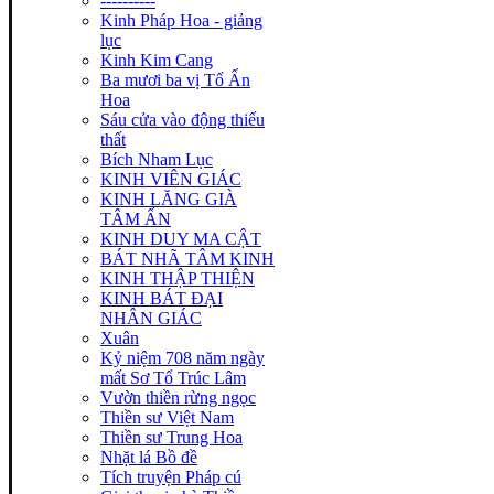
----------
Kinh Pháp Hoa - giảng
lục
Kinh Kim Cang
Ba mươi ba vị Tổ Ấn
Hoa
Sáu cửa vào động thiếu
thất
Bích Nham Lục
KINH VIÊN GIÁC
KINH LĂNG GIÀ
TÂM ẤN
KINH DUY MA CẬT
BÁT NHÃ TÂM KINH
KINH THẬP THIỆN
KINH BÁT ĐẠI
NHÂN GIÁC
Xuân
Kỷ niệm 708 năm ngày
mất Sơ Tổ Trúc Lâm
Vườn thiền rừng ngọc
Thiền sư Việt Nam
Thiền sư Trung Hoa
Nhặt lá Bồ đề
Tích truyện Pháp cú