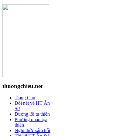
thuongchieu.net
Trang Chủ
Đôi nét về HT Ân
Sư
Đường lối tu thiền
Phương pháp tọa
thiền
Nghi thức sám hối
Thi kệ HT Ân Sư