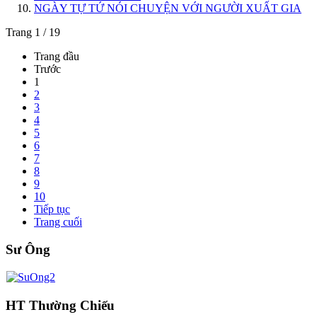
NGÀY TỰ TỨ NÓI CHUYỆN VỚI NGƯỜI XUẤT GIA
Trang 1 / 19
Trang đầu
Trước
1
2
3
4
5
6
7
8
9
10
Tiếp tục
Trang cuối
Sư Ông
HT Thường Chiếu