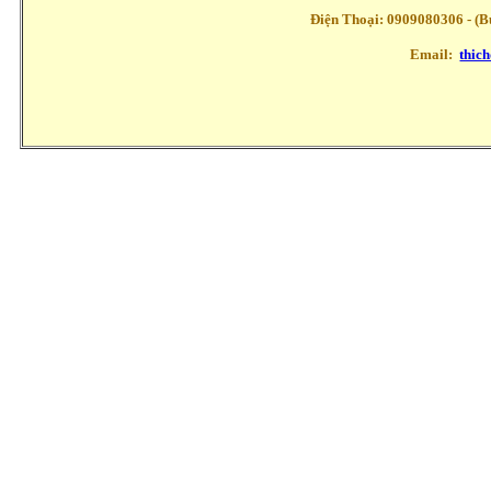
Điện Thoại: 0909080306 - (Buổ
Email:
thic