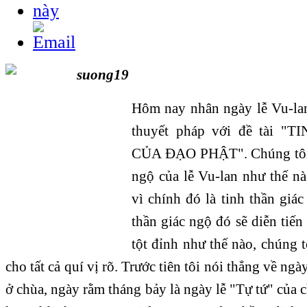
Hôm nay nhân ngày lễ Vu-lan
thuyết pháp với đề tài 
CỦA ÐẠO PHẬT". Chúng tôi sẽ
ngộ của lễ Vu-lan như thế nào
vì chính đó là tinh thần giá
thần giác ngộ đó sẽ diễn tiến
tột đỉnh như thế nào, chúng t
cho tất cả quí vị rõ. Trước tiên tôi nói thẳng về ng
ở chùa, ngày rằm tháng bảy là ngày lễ "Tự tứ" của c