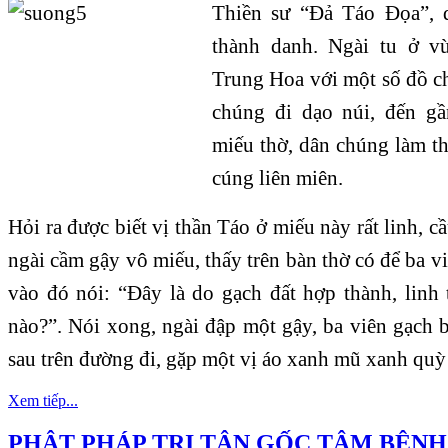
Thiền sư “Đả Táo Đọa”,
thành danh. Ngài tu ở 
Trung Hoa với một số đồ c
chúng đi dạo núi, đến g
miếu thờ, dân chúng làm thị
cúng liên miên.
Hỏi ra được biết vị thần Táo ở miếu này rất linh, c
ngài cầm gậy vô miếu, thấy trên bàn thờ có để ba vi
vào đó nói: “Đây là do gạch đất hợp thành, linh 
nào?”. Nói xong, ngài đập một gậy, ba viên gạch b
sau trên đường đi, gặp một vị áo xanh mũ xanh quỳ 
Xem tiếp...
PHẬT PHÁP TRỊ TẬN GỐC TÂM BỆNH