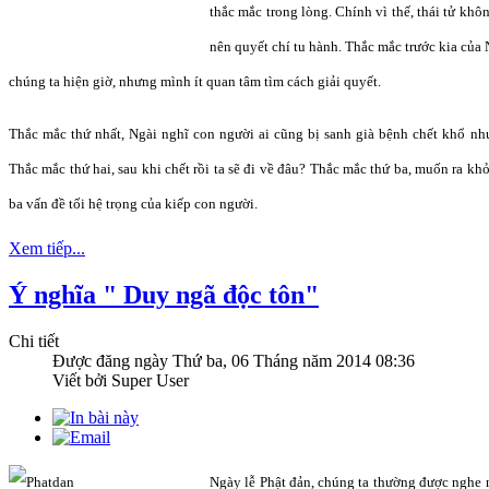
thắc mắc trong lòng. Chính vì thế, thái tử kh
nên quyết chí tu hành. Thắc mắc trước kia của N
chúng ta hiện giờ, nhưng mình ít quan tâm tìm cách giải quyết.
Thắc mắc thứ nhất, Ngài nghĩ con người ai cũng bị sanh già bệnh chết khổ nh
Thắc mắc thứ hai, sau khi chết rồi ta sẽ đi về đâu? Thắc mắc thứ ba, muốn ra kh
ba vấn đề tối hệ trọng của kiếp con người.
Xem tiếp...
Ý nghĩa " Duy ngã độc tôn"
Chi tiết
Được đăng ngày
Thứ ba, 06 Tháng năm 2014 08:36
Viết bởi Super User
Ngày lễ Phật đản, chúng ta thường được nghe 