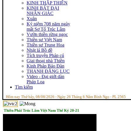
KINH THẬP THIỆN
KINH BÁT ĐẠI
NHÂN GIÁC
Xuân
Kỷ niệm 708 năm ngày
mất Sơ Tổ Trúc Lâm
Vườn thiền rừng ngọc
Thiền sư Việt Nam
Thiền sư Trung Hoa
Nhặt lá Bồ đề
Tích truyện Pháp cú
Giai thoại nhà Thiền
Kinh Pháp Bảo Đàn
THANH ĐĂNG LỤC
Video - Đại giới dàn
Pháp Loa
Tìm kiếm
Hôm nay Thứ bảy, 08/08/2026 - Ngày 26 Tháng 6 Năm Bính Ngọ - PL 2565
Thiền Phái Trúc Lâm Việt Nam Thế Kỷ 20-21