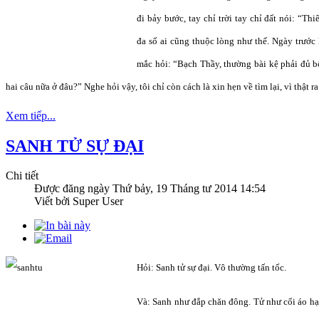
đi bảy bước, tay chỉ trời tay chỉ đất nói: “Th
đa số ai cũng thuộc lòng như thế. Ngày trước k
mắc hỏi: “Bạch Thầy, thường bài kệ phải đủ bố
hai câu nữa ở đâu?” Nghe hỏi vậy, tôi chỉ còn cách là xin hẹn về tìm lại, vì thật ra
Xem tiếp...
SANH TỬ SỰ ĐẠI
Chi tiết
Được đăng ngày
Thứ bảy, 19 Tháng tư 2014 14:54
Viết bởi Super User
Hỏi: Sanh tử sự đại. Vô thường tấn tốc.
Và: Sanh như đắp chăn đông. Tử như cổi áo hạ. 