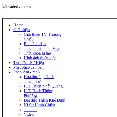
Home
Giới thiệu
Giới thiệu TV Thường
Chiếu
Ban lãnh đạo
Thanh qui Thiền Viện
Thời khóa tu tập
Hình ảnh thiền viện
Tin Tức - Sự Kiện
Phật pháp căn bản
Pháp Âm - mp3
Hòa thượng Thích
Thanh Từ
H.T Thích Nhật Quang
H.T Thích Thông
Phương
Đại đức Thích Khế Định
Ni Sư Hạnh Chiếu
----------
Video