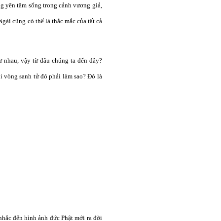
ông yên tâm sống trong cảnh vương giả,
gài cũng có thể là thắc mắc của tất cả
ư nhau, vậy từ đâu chúng ta đến đây?
ỏi vòng sanh tử đó phải làm sao? Đó là
nhắc đến hình ảnh đức Phật mới ra đời