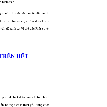
n niệm trên ?
 người chưa đạt đạo muốn tiến tu thì
hích-ca lúc xuất gia. Khi đi tu là cốt
 vấn đề sanh tử. Vì thế đức Phật quyết
 TRÊN HẾT
lại mình, biết được mình là trên hết.”
ản, nhưng thật là thiết yếu trong cuộc