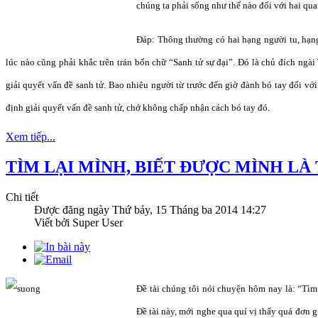
chúng ta phải sống như thế nào đối với hai qua
Đáp: Thông thường có hai hạng người tu, hạng
lúc nào cũng phải khắc trên trán bốn chữ “Sanh tử sự đại”. Đó là chủ đích ngài T
giải quyết vấn đề sanh tử. Bao nhiêu người từ trước đến giờ đành bó tay đối với
định giải quyết vấn đề sanh tử, chớ không chấp nhận cách bó tay đó.
Xem tiếp...
TÌM LẠI MÌNH, BIẾT ĐƯỢC MÌNH LÀ
Chi tiết
Được đăng ngày
Thứ bảy, 15 Tháng ba 2014 14:27
Viết bởi Super User
Đề tài chúng tôi nói chuyện hôm nay là: “Tìm 
Đề tài này, mới nghe qua quí vị thấy quá đơn gi