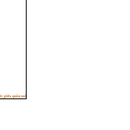
ữa quần mê, Người trí như ngựa phi, Bỏ sau con ngựa hèn”. - (Pháp cú kệ 29, H