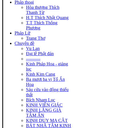
Pháp thoại
Hòa thượng Thích
Thanh Từ
H.T Thích Nhật Quang
T.T Thích Thông
Phương
Pháp Lữ
Trang Thơ
Chuyên đề
Vu Lan
Đại lễ Phật đản
----------
Kinh Pháp Hoa - giảng
lục
Kinh Kim Cang
Ba mươi ba vị Tổ Ấn
Hoa
Sáu cửa vào động thiếu
thất
Bích Nham Lục
KINH VIÊN GIÁC
KINH LĂNG GIÀ
TÂM ẤN
KINH DUY MA CẬT
BÁT NHÃ TÂM KINH