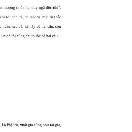
iên thượng thiên hạ, duy ngã độc tôn”,
hi tôi còn trẻ, có một vị Phật tử thắc
n câu, sao bài kệ này có hai câu, còn
 lúc đó tôi cũng chỉ thuộc có hai câu.
Là Phật tử, xuất gia cũng như tại gia,