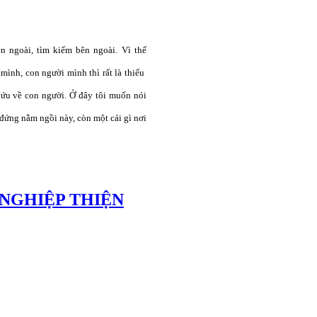
n ngoài, tìm kiếm bên ngoài. Vì thế
n mình, con người mình thì rất là thiếu
cứu về con người. Ở đây tôi muốn nói
 đứng nằm ngồi này, còn một cái gì nơi
NGHIỆP THIỆN