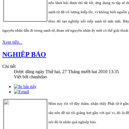
nếu lãnh hội được thì rất tốt, ứng dụng tu tập sẽ t
sanh tử đã vô lượng kiếp rồi, vì không biết nguồn g
theo đó tạo nghiệp nối tiếp sanh tử mãi mãi. Bây
nguyên nhân dẫn đi trong sanh tử, đoạn trừ nguyên nhân ấy mới có thể giải thoát
Xem tiếp...
NGHIỆP BÁO
Chi tiết
Được đăng ngày
Thứ hai, 27 Tháng mười hai 2010 13:35
Viết bởi chanhdao
Hôm nay tôi về đây thăm, nhận thấy Phật tử ở gần
sâu nên đề tài tôi giảng hơi gần với quí vị, đó là 
nói đủ là nhân quả nghiệp báo.