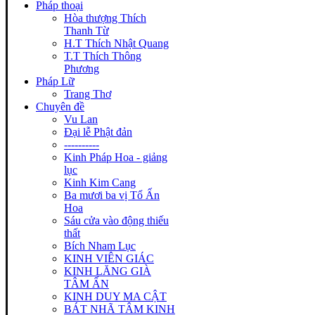
Pháp thoại
Hòa thượng Thích
Thanh Từ
H.T Thích Nhật Quang
T.T Thích Thông
Phương
Pháp Lữ
Trang Thơ
Chuyên đề
Vu Lan
Đại lễ Phật đản
----------
Kinh Pháp Hoa - giảng
lục
Kinh Kim Cang
Ba mươi ba vị Tổ Ấn
Hoa
Sáu cửa vào động thiếu
thất
Bích Nham Lục
KINH VIÊN GIÁC
KINH LĂNG GIÀ
TÂM ẤN
KINH DUY MA CẬT
BÁT NHÃ TÂM KINH