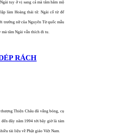
Ngài tuy ở vị sang cả mà tâm hâm mộ
lập làm Hoàng thái tử. Ngài cố từ để
ưới trưởng nữ của Nguyên Từ quốc mẫu
 mà tâm Ngài vẫn thích đi tu.
 DÉP RÁCH
 thượng Thiện Châu đã vắng bóng, cụ
 đến đây năm 1994 tới bây giờ là tám
hiều tài liệu về Phật giáo Việt Nam.