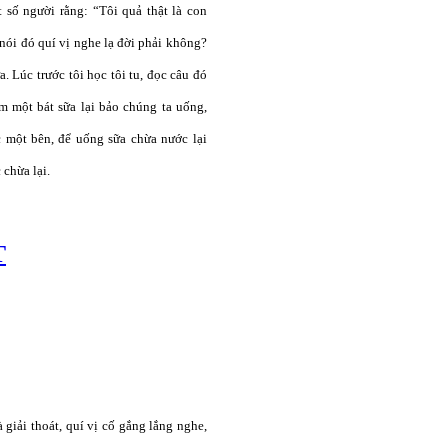
t số người rằng: “Tôi quả thật là con
nói đó quí vị nghe lạ đời phải không?
. Lúc trước tôi học tôi tu, đọc câu đó
m một bát sữa lại bảo chúng ta uống,
 một bên, để uống sữa chừa nước lại
chừa lại.
T
giải thoát, quí vị cố gắng lắng nghe,