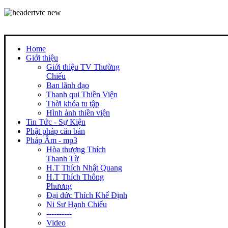
Home
Giới thiệu
Giới thiệu TV Thường
Chiếu
Ban lãnh đạo
Thanh qui Thiền Viện
Thời khóa tu tập
Hình ảnh thiền viện
Tin Tức - Sự Kiện
Phật pháp căn bản
Pháp Âm - mp3
Hòa thượng Thích
Thanh Từ
H.T Thích Nhật Quang
H.T Thích Thông
Phương
Đại đức Thích Khế Định
Ni Sư Hạnh Chiếu
----------
Video