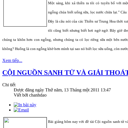
Một sáng, khi xả thiền ra tôi có tuyên bố với mộ
ngỗng chúa biết uống sữa, lọc nước chừa lại.” Câu 
Đây là câu nói của các Thiền sư Trung Hoa thời xưa
tôi cũng biết nhưng biết hơi ngờ ngờ. Bây giờ đe
chúng ta khôn hơn con ngỗng, nhưng chúng ta có lọc riêng sữa một bên nước
không? Huống là con ngỗng khờ hơn mình tại sao nó biết lọc sữa uống, còn nước 
Xem tiếp...
CỘI NGUỒN SANH TỬ VÀ GIẢI THOÁ
Chi tiết
Được đăng ngày
Thứ năm, 13 Tháng một 2011 13:47
Viết bởi chanhdao
Bài giảng hôm nay với đề tài Cội nguồn sanh tử và 