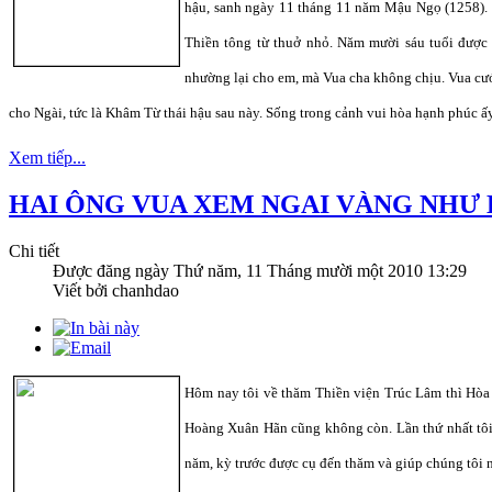
hậu, sanh ngày 11 tháng 11 năm Mậu Ngọ (1258). 
Thiền tông từ thuở nhỏ. Năm mười sáu tuổi được 
nhường lại cho em, mà Vua cha không chịu. Vua c
cho Ngài, tức là Khâm Từ thái hậu sau này. Sống trong cảnh vui hòa hạnh phúc ấy
Xem tiếp...
HAI ÔNG VUA XEM NGAI VÀNG NHƯ
Chi tiết
Được đăng ngày
Thứ năm, 11 Tháng mười một 2010 13:29
Viết bởi chanhdao
Hôm nay tôi về thăm Thiền viện Trúc Lâm thì Hòa
Hoàng Xuân Hãn cũng không còn. Lần thứ nhất tôi
năm, kỳ trước được cụ đến thăm và giúp chúng tôi n