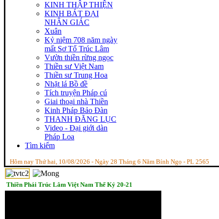
KINH THẬP THIỆN
KINH BÁT ĐẠI
NHÂN GIÁC
Xuân
Kỷ niệm 708 năm ngày
mất Sơ Tổ Trúc Lâm
Vườn thiền rừng ngọc
Thiền sư Việt Nam
Thiền sư Trung Hoa
Nhặt lá Bồ đề
Tích truyện Pháp cú
Giai thoại nhà Thiền
Kinh Pháp Bảo Đàn
THANH ĐĂNG LỤC
Video - Đại giới dàn
Pháp Loa
Tìm kiếm
Hôm nay Thứ hai, 10/08/2026 - Ngày 28 Tháng 6 Năm Bính Ngọ - PL 2565
Thiền Phái Trúc Lâm Việt Nam Thế Kỷ 20-21