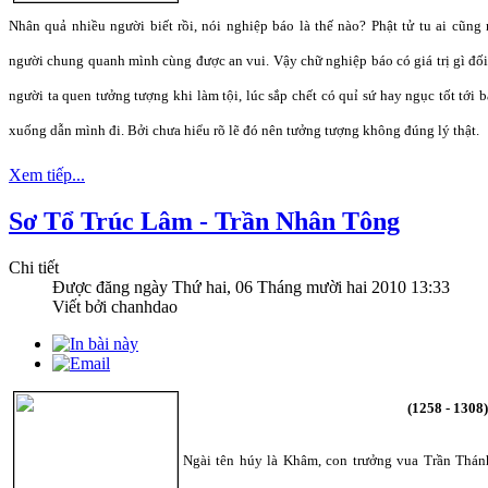
Nhân quả nhiều người biết rồi, nói nghiệp báo là thế nào? Phật tử tu ai cũ
người chung quanh mình cùng được an vui. Vậy chữ nghiệp báo có giá trị gì đố
người ta quen tưởng tượng khi làm tội, lúc sắp chết có quỉ sứ hay ngục tốt tới b
xuống dẫn mình đi. Bởi chưa hiểu rõ lẽ đó nên tưởng tượng không đúng lý thật.
Xem tiếp...
Sơ Tổ Trúc Lâm - Trần Nhân Tông
Chi tiết
Được đăng ngày
Thứ hai, 06 Tháng mười hai 2010 13:33
Viết bởi chanhdao
(1258 - 1308
Ngài tên húy là Khâm, con trưởng vua Trần Thá