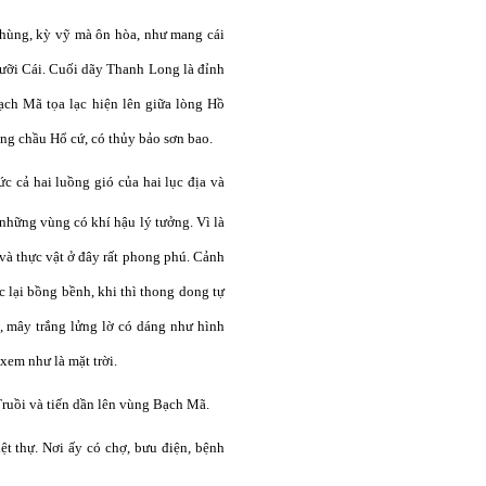
 hùng, kỳ vỹ mà ôn hòa, như mang cái
ưỡi Cái
.
Cuối dãy Thanh Long là đỉnh
Bạch Mã
tọa lạc
hiện lên giữa lòng Hồ
ong chầu Hổ cứ, có thủy bả
o
sơn bao
.
ức cả hai luồng gió
của
hai lục địa và
 những vùng
có
khí hậu lý tưởng
. Vì là
à thực vật ở đây rất phong phú.
Cảnh
c lại bồng bềnh
,
k
hi
thì
thong
dong
tự
, mây trắng lửng lờ có dáng như
hình
xem
như
là
mặt trời.
ruồi và tiến dần lên vùng Bạch Mã.
 thự. Nơi ấy có chợ, bưu điện, bệnh