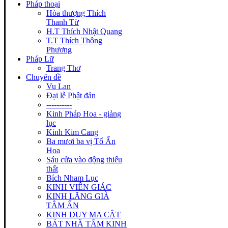
Pháp thoại
Hòa thượng Thích
Thanh Từ
H.T Thích Nhật Quang
T.T Thích Thông
Phương
Pháp Lữ
Trang Thơ
Chuyên đề
Vu Lan
Đại lễ Phật đản
----------
Kinh Pháp Hoa - giảng
lục
Kinh Kim Cang
Ba mươi ba vị Tổ Ấn
Hoa
Sáu cửa vào động thiếu
thất
Bích Nham Lục
KINH VIÊN GIÁC
KINH LĂNG GIÀ
TÂM ẤN
KINH DUY MA CẬT
BÁT NHÃ TÂM KINH