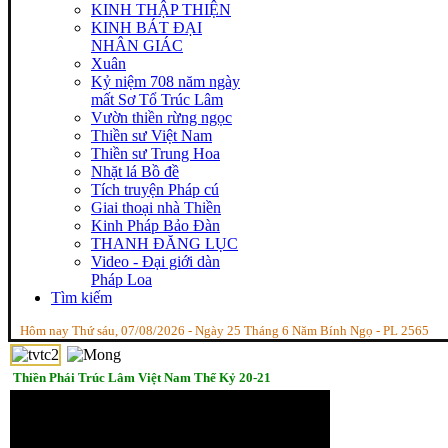
KINH THẬP THIỆN
KINH BÁT ĐẠI
NHÂN GIÁC
Xuân
Kỷ niệm 708 năm ngày
mất Sơ Tổ Trúc Lâm
Vườn thiền rừng ngọc
Thiền sư Việt Nam
Thiền sư Trung Hoa
Nhặt lá Bồ đề
Tích truyện Pháp cú
Giai thoại nhà Thiền
Kinh Pháp Bảo Đàn
THANH ĐĂNG LỤC
Video - Đại giới dàn
Pháp Loa
Tìm kiếm
Hôm nay Thứ sáu, 07/08/2026 - Ngày 25 Tháng 6 Năm Bính Ngọ - PL 2565
Thiền Phái Trúc Lâm Việt Nam Thế Kỷ 20-21