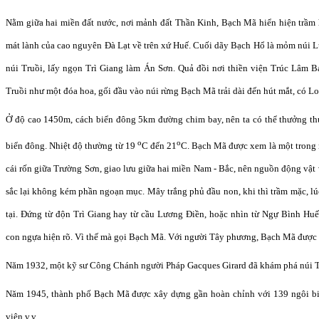
Nằm giữa hai miền đất nước, nơi mảnh đất Thần Kinh, Bạch Mã hiển hiện trầm
mát lành của
c
ao nguyên Đà Lạt về trên xứ Huế. Cuối dãy Bạch Hổ là mỏm núi L
n
úi Truồi, lấy ngọn Trì Giang làm Án Sơn
.
Quả đồi
nơi t
hiền viện Trúc Lâm 
Truồi như một đóa hoa, gối đầu vào núi rừng Bạch Mã trải dài đến hút mắt, có L
Ở độ cao 1450m, cách biển đông 5km đường chim bay,
nên
ta có thể thưởng th
o
o
biển đông. Nhiệt độ thường từ 19
C
đến
21
C
.
Bạch Mã được xem là một trong
cái rốn giữa Trường Sơn, giao lưu giữa hai miền Nam - Bắc,
nên
nguồn động vật v
s
ắ
c lại không kém ph
ầ
n ngoạn mục.
Mây trắng phủ đầu non
,
k
hi thì trầm mặc
,
lú
tại. Đứng từ độn Trì Giang hay từ cầu Lương Điền, hoặc nhìn từ Ngự Bình Huế
con
ngựa
hi
ệ
n rõ. Vì th
ế
mà gọi
Bạch Mã
.
V
ới người Tây phương, Bạch Mã được
N
ăm 1932, một kỹ sư Công Chánh người Pháp Gacques Girard đã khám phá núi T
Năm 1945, thành phố Bạch Mã được xây dựng gần hoàn chỉnh với 139 ngôi biệt
viện v.v…