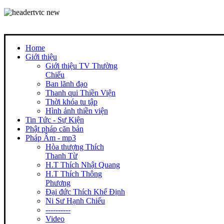
Home
Giới thiệu
Giới thiệu TV Thường
Chiếu
Ban lãnh đạo
Thanh qui Thiền Viện
Thời khóa tu tập
Hình ảnh thiền viện
Tin Tức - Sự Kiện
Phật pháp căn bản
Pháp Âm - mp3
Hòa thượng Thích
Thanh Từ
H.T Thích Nhật Quang
H.T Thích Thông
Phương
Đại đức Thích Khế Định
Ni Sư Hạnh Chiếu
----------
Video