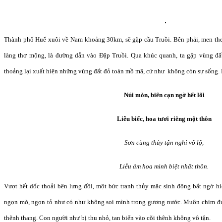
Thành phố Huế xuôi về
Nam
khoảng 30km, sẽ gặp cầu Truồi. Bên phải
,
men the
làng thơ mộng
,
là đường dẫn vào Đập Truồi
.
Qua khúc quanh, ta gặp vùng đất
thoảng
lại xu
ấ
t hiện những
vùng đất đỏ toàn mồ mã,
cứ như
không còn sự sống.
Núi mòn, biển cạn ngờ hết lối
Liễu biếc, hoa tươi riêng một thôn
Sơn cùng thủy tận nghi vô lộ,
Liễu ám hoa minh biệt nhất thôn.
Vượt hết dốc thoải bên lưng đồi, một bức tranh thủy mặc sinh động bất ngờ hi
ngọn mờ, ngọn tỏ như có như không soi mình
trong
gương nước. Muôn chim đ
thênh thang
.
Con người như bị thu nhỏ, tan biến vào
cõi
thênh không vô tận
.