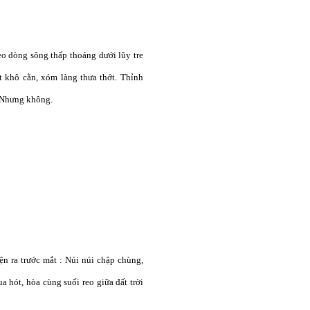
o dòng sông thấp thoáng dưới lũy tre
 khô cằn, xóm làng thưa thớt
.
Thỉnh
Nhưng không.
ện ra trước mắt
: N
úi núi chập chùng,
ua hót
,
hòa cùng suối reo giữa đấ
t
trời