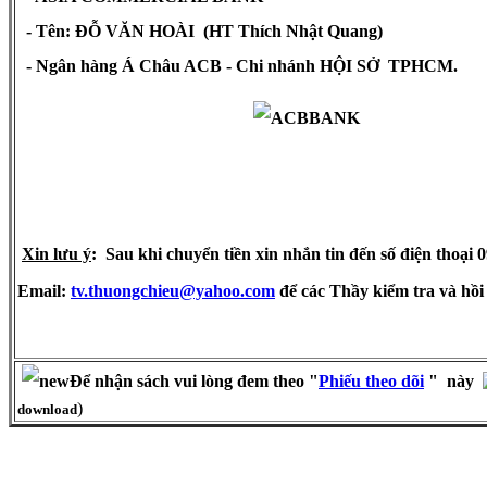
- Tên: ĐỖ VĂN HOÀI (HT Thích Nhật Quang)
- Ngân hàng Á Châu ACB - Chi nhánh HỘI SỞ TPHCM.
Xin lưu ý
: Sau khi chuyển tiền xin nhắn tin đến số điện thoại
Email:
tv.thuongchieu@yahoo.com
để các Thầy kiểm tra và hồi
Để nhận sách vui lòng đem theo
"
Phiếu theo dõ
i
" này
)
download