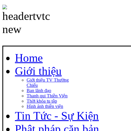
Home
Giới thiệu
Giới thiệu TV Thường
Chiếu
Ban lãnh đạo
Thanh qui Thiền Viện
Thời khóa tu tập
Hình ảnh thiền viện
Tin Tức - Sự Kiện
Phật pháp căn bản