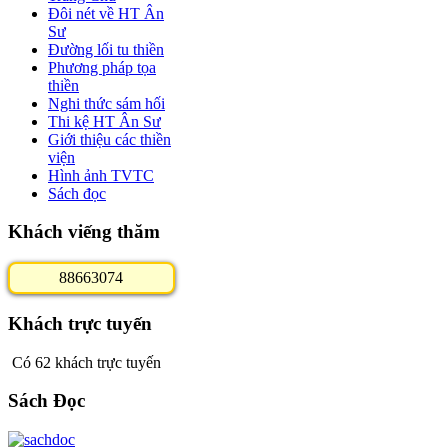
Đôi nét về HT Ân
Sư
Đường lối tu thiền
Phương pháp tọa
thiền
Nghi thức sám hối
Thi kệ HT Ân Sư
Giới thiệu các thiền
viện
Hình ảnh TVTC
Sách đọc
Khách viếng thăm
8
8
6
6
3
0
7
4
Khách trực tuyến
Có 62 khách trực tuyến
Sách Đọc