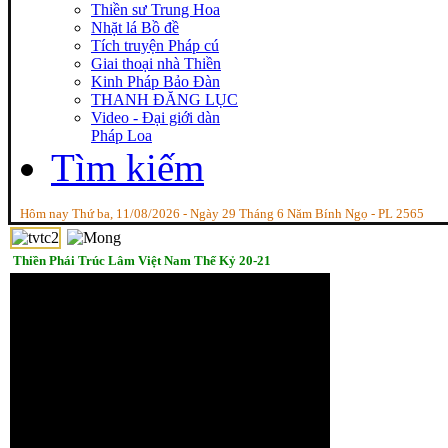
Thiền sư Trung Hoa
Nhặt lá Bồ đề
Tích truyện Pháp cú
Giai thoại nhà Thiền
Kinh Pháp Bảo Đàn
THANH ĐĂNG LỤC
Video - Đại giới dàn
Pháp Loa
Tìm kiếm
Hôm nay Thứ ba, 11/08/2026 - Ngày 29 Tháng 6 Năm Bính Ngọ - PL 2565
Thiền Phái Trúc Lâm Việt Nam Thế Kỷ 20-21