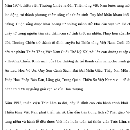
Năm 1974, thiền viện Thường Chiếu ra đời, Thiền tông Việt Nam bước sang mộ
lao động trở thành phương châm sống của thiền sinh. Tuy khó khăn kham khổ mà
tưởng. Cuộc sống được khai hoang từ những mảnh đất khô cằn vụn vỡ. Đó chí
chảy từ trong nguồn tâm sâu thẳm của sự tỉnh thức an nhiên. Pháp hóa của Hò
đời, Thường Chiếu trở thành tổ đình truyền bá Thiền tông Việt Nam. Cuối đ
đời tác phẩm Thiền Tông Việt Nam Cuối Thế Kỷ XX, nói lên con đường tu tập
- Thường Chiếu. Kinh sách của Hòa thượng đã trở thành cẩm nang cho hành g
An Lạc, Hoa Vô Ưu, Quy Sơn Cảnh Sách, Bát Đại Nhân Giác, Thập Nhị Môn L
Pháp Hoa, Pháp Bảo Đàn, Lăng-già, Trung Quán, Thiền Sư Việt Nam v.v… đã đư
hành trì dưới sự giảng giải cặn kẽ của Hòa thượng.
Năm 1993, thiền viện Trúc Lâm ra đời, đây là đỉnh cao của hành trình khôi
Thiền tông Việt Nam phát triển rực rỡ. Lần đầu tiên trong lịch sử Phật giáo Vi
tụng niệm và hành lễ đều được Việt hóa hoàn toàn tại thiền viện Trúc Lâm, c