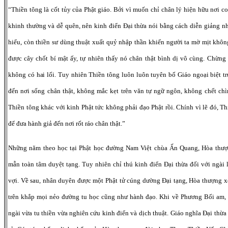
“Thiền tông là cốt tủy của Phật giáo. Bởi vì muốn chỉ chân lý hiện hữu nơi c
khinh thường và dễ quên, nên kinh điển Đại thừa nói bằng cách diễn giảng 
hiểu, còn thiền sư dùng thuật xuất quỷ nhập thần khiến người ta mờ mịt không
được cây chốt bí mật ấy, tự nhiên thấy nó chân thật bình dị vô cùng. Chừn
không có hai lối. Tuy nhiên Thiền tông luôn luôn tuyên bố Giáo ngoại biệt tr
đến nơi sống chân thật, không mắc kẹt trên văn tự ngữ ngôn, không chết chì
Thiền tông khác với kinh Phật tức không phải đạo Phật rồi. Chính vì lẽ đó, T
để đưa hành giả đến nơi rốt ráo chân thật.”
Những năm theo học tại Phật học đường Nam Việt chùa Ấn Quang, Hòa thượn
mẫn toàn tâm duyệt tạng. Tuy nhiên chỉ thú kinh điển Đại thừa đối với ngài l
vợi. Về sau, nhân duyên được một Phật tử cúng dường Đại tạng, Hòa thượng x
trên khắp mọi nẻo đường tu học cũng như hành đạo. Khi về Phương Bối am, đ
ngài vừa tu thiền vừa nghiên cứu kinh điển và dịch thuật. Giáo nghĩa Đại thừ