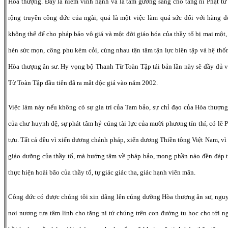
Hòa thượng. Đây là niềm vinh hạnh và là tấm gương sáng cho tăng ni Phật t
rộng truyền công đức của ngài, quả là một việc làm quá sức đối với hàng đệ
không thể để cho pháp bảo vô giá và một đời giáo hóa của thầy tổ bị mai một,
hèn sức mọn, công phu kém cỏi, cùng nhau tận tâm tận lực biên tập và hệ thốn
Hòa thượng ân sư. Hy vọng bộ Thanh Từ Toàn Tập tái bản lần này sẽ đầy đủ 
Từ Toàn Tập đầu tiên đã ra mắt độc giả vào năm 2002.
Việc làm này nếu không có sự gia trì của Tam bảo, sự chỉ đạo của Hòa thượng
của chư huynh đệ, sự phát tâm hỷ cúng tài lực của mười phương tín thí, có lẽ 
tựu. Tất cả đều vì xiển dương chánh pháp, xiển dương Thiền tông Việt Nam, vì
giáo dưỡng của thầy tổ, mà hướng tâm về pháp bảo, mong phần nào đền đáp t
thực hiện hoài bão của thầy tổ, tự giác giác tha, giác hạnh viên mãn.
Công đức có được chúng tôi xin dâng lên cúng dường Hòa thượng ân sư, nguyệ
nơi nương tựa tâm linh cho tăng ni tứ chúng trên con đường tu học cho tới