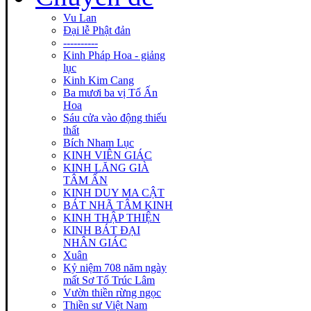
Vu Lan
Đại lễ Phật đản
----------
Kinh Pháp Hoa - giảng
lục
Kinh Kim Cang
Ba mươi ba vị Tổ Ấn
Hoa
Sáu cửa vào động thiếu
thất
Bích Nham Lục
KINH VIÊN GIÁC
KINH LĂNG GIÀ
TÂM ẤN
KINH DUY MA CẬT
BÁT NHÃ TÂM KINH
KINH THẬP THIỆN
KINH BÁT ĐẠI
NHÂN GIÁC
Xuân
Kỷ niệm 708 năm ngày
mất Sơ Tổ Trúc Lâm
Vườn thiền rừng ngọc
Thiền sư Việt Nam