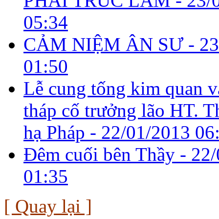
PHÁI TRÚC LÂM -
23/
05:34
CẢM NIỆM ÂN SƯ -
23
01:50
Lễ cung tống kim quan v
tháp cố trưởng lão HT. 
hạ Pháp -
22/01/2013 06
Đêm cuối bên Thầy -
22/
01:35
[ Quay lại ]