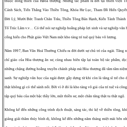
thuộc dòng thiền của Høòa thượng. Những tác phẩm ra đời tại thiền viện 
Cảnh Sách, Tiến Thẳng Vào Thiền Tông, Khóa Hư Lục, Tham Đồ Hiển Quyết
Đời Lý, Mười Bức Tranh Chăn Trâu, Thiền Tông Bản Hạnh, Kiến Tánh Thành 
Tổ Trúc Lâm v.v… Có thể nói sự nghiệp hoằng pháp lợi sinh và sự nghiệp văn 
cống hiến cho Phật giáo Việt Nam một kho tàng trí tuệ quý báu vô lượng.
Năm 1997, Ban Văn Hoá Thường Chiếu ra đời dưới sự chủ trì của ngài. Tăng 
chỉ giáo của Hòa thượng ân sư, cùng nhau biên tập lại toàn bộ tác phẩm, dị
những chặng đường hoằng truyền chánh pháp mà Hòa thượng đã tâm tâm niệm
sanh. Sự nghiệp văn học của ngài được gầy dựng từ khi còn là tăng sĩ trẻ cho
thật không gì có thể sánh nổi. Bởi vì ở đó là kho tàng vô giá của trí tuệ và cô
tập quý báu của một bậc thầy lớn, một thiền sư, một chân tăng thật tu thật ngộ.
Không kể đến những công trình dịch thuật, sáng tác, thi kệ về thiền tông, 
giảng giải thâm thúy bình dị, không kể đến những năm tháng miệt mài bên n