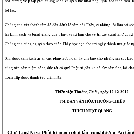
hồi hướng về pháp giới chúng sanh chuyển mê khai ngộ, tịnh hóa thân tâm, 
lợi lạc.
Chúng con xin thành tâm đê đầu đảnh lễ sám hối Thầy, vì những lỗi lầm sai sót
lại kinh sách và băng giảng của Thầy, vì sự hạn chế về trí tuệ cũng như công
Chúng con cùng nguyện theo chân Thầy học đạo cho tới ngày thành tựu giác n
Xin được cảm kích tri ân các pháp hữu hoan hỷ chỉ bảo cho những sai sót khó 
cùng xin cảm niệm công đức tất cả quý Phật tử gần xa đã tùy tâm ủng hộ ch
Toàn Tập được thành tựu viên mãn.
Thiền viện Thường Chiếu, ngày 12-12-2012
TM. BAN VĂN HÓA THƯỜNG CHIẾU
THÍCH NHẬT QUANG
- Chư Tăng Ni và Phật tử muốn phát tâm cúng dường Ấn tống 