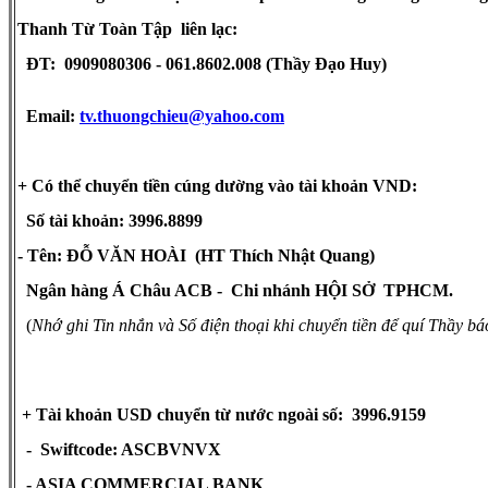
Thanh Từ Toàn Tập liên lạc:
ĐT: 0909080306 - 061.8602.008 (Thầy Đạo Huy)
Email:
tv.thuongchieu@yahoo.com
+ Có thể chuyển tiền cúng dường vào tài khoản VND:
Số tài khoản: 3996.8899
- Tên: ĐỖ VĂN HOÀI (HT Thích Nhật Quang)
Ngân hàng Á Châu ACB - Chi nhánh HỘI SỞ TPHCM.
(
Nhớ ghi Tin nhắn và Số điện thoại khi chuyển tiền để quí Thầy báo
+ Tài khoản USD chuyển từ nước ngoài số: 3996.9159
- Swiftcode: ASCBVNVX
- ASIA COMMERCIAL BANK