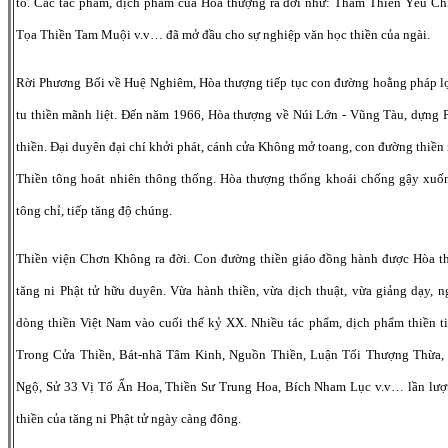
tỏ. Các tác phẩm, dịch phẩm của Hòa thượng ra đời như: Tham Thiền Yếu C
Tọa Thiền Tam Muội v.v… đã mở đầu cho sự nghiệp văn học thiền của ngài.
Rời Phương Bối về Huệ Nghiêm, Hòa thượng tiếp tục con đường hoằng pháp lợ
tu thiền mãnh liệt. Đến năm 1966, Hòa thượng về Núi Lớn - Vũng Tàu, dựng 
thiền. Đại duyên đại chí khởi phát, cánh cửa Không mở toang, con đường thiền 
Thiền tông hoát nhiên thông thống. Hòa thượng thống khoái chống gậy xuốn
tông chỉ, tiếp tăng độ chúng.
Thiền viện Chơn Không ra đời. Con đường thiền giáo đồng hành được Hòa t
tăng ni Phật tử hữu duyên. Vừa hành thiền, vừa dịch thuật, vừa giảng dạy, n
dòng thiền Việt Nam vào cuối thế kỷ XX. Nhiều tác phẩm, dịch phẩm thiền t
Trong Cửa Thiền, Bát-nhã Tâm Kinh, Nguồn Thiền, Luận Tối Thượng Thừa,
Ngộ, Sử 33 Vị Tổ Ấn Hoa, Thiền Sư Trung Hoa, Bích Nham Lục v.v… lần lượt 
thiền của tăng ni Phật tử ngày càng đông.