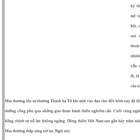
kỷ t
mẽ t
hội, 
núi 
thoát
nhiê
vẫn 
đi, l
của n
Hòa thượng tôn sư thượng Thanh hạ Từ khi mới vào đạo cho đến hôm nay đã lấ
dưỡng công phu qua những giai đoạn hành thiền nghiêm cẩn. Cuối cùng ngài 
bằng chính sự nỗ lực không ngừng. Dòng thiền Việt Nam sau gần bảy trăm nă
Hòa thượng thắp sáng trở lại. Ngài nói: