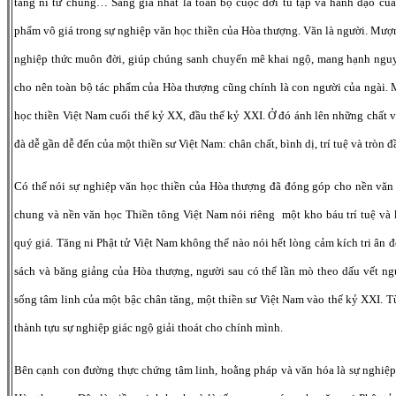
tăng ni tứ chúng… Sáng giá nhất là toàn bộ cuộc đời tu tập và hành đạo của
phẩm vô giá trong sự nghiệp văn học thiền của Hòa thượng. Văn là người. Mư
nghiệp thức muôn đời, giúp chúng sanh chuyển mê khai ngộ, mang hạnh nguyện
cho nên toàn bộ tác phẩm của Hòa thượng cũng chính là con người của ngài. 
học thiền Việt Nam cuối thế kỷ XX, đầu thế kỷ XXI. Ở đó ánh lên những chất v
đà dễ gần dễ đến của một thiền sư Việt Nam: chân chất, bình dị, trí tuệ và tròn đ
Có thể nói sự nghiệp văn học thiền của Hòa thượng đã đóng góp cho nền văn
chung và nền văn học Thiền tông Việt Nam nói riêng một kho báu trí tuệ và
quý giá. Tăng ni Phật tử Việt Nam không thể nào nói hết lòng cảm kích tri ân 
sách và băng giảng của Hòa thượng, người sau có thể lần mò theo dấu vết n
sống tâm linh của một bậc chân tăng, một thiền sư Việt Nam vào thế kỷ XXI. T
thành tựu sự nghiệp giác ngộ giải thoát cho chính mình.
Bên cạnh con đường thực chứng tâm linh, hoằng pháp và văn hóa là sự nghiệp