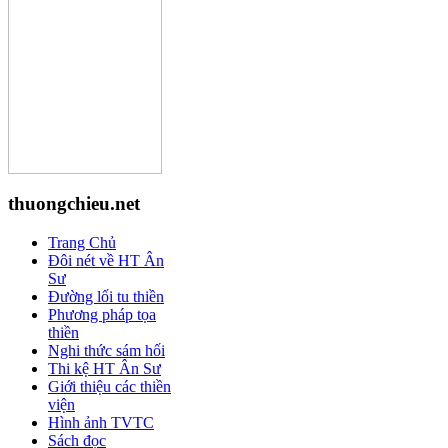
thuongchieu.net
Trang Chủ
Đôi nét về HT Ân
Sư
Đường lối tu thiền
Phương pháp tọa
thiền
Nghi thức sám hối
Thi kệ HT Ân Sư
Giới thiệu các thiền
viện
Hình ảnh TVTC
Sách đọc