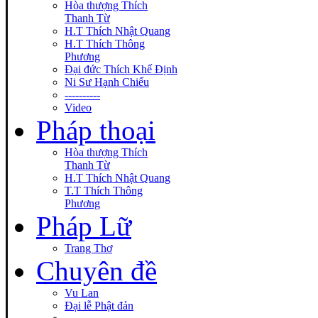
Hòa thượng Thích
Thanh Từ
H.T Thích Nhật Quang
H.T Thích Thông
Phương
Đại đức Thích Khế Định
Ni Sư Hạnh Chiếu
----------
Video
Pháp thoại
Hòa thượng Thích
Thanh Từ
H.T Thích Nhật Quang
T.T Thích Thông
Phương
Pháp Lữ
Trang Thơ
Chuyên đề
Vu Lan
Đại lễ Phật đản