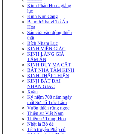
----------
Kinh Pháp Hoa - giảng
lục
Kinh Kim Cang
Ba mươi ba vị Tổ Ấn
Hoa
Sáu cửa vào động thiếu
thất
Bích Nham Lục
KINH VIÊN GIÁC
KINH LĂNG GIÀ
TÂM ẤN
KINH DUY MA CẬT
BÁT NHÃ TÂM KINH
KINH THẬP THIỆN
KINH BÁT ĐẠI
NHÂN GIÁC
Xuân
Kỷ niệm 708 năm ngày
mất Sơ Tổ Trúc Lâm
Vườn thiền rừng ngọc
Thiền sư Việt Nam
Thiền sư Trung Hoa
Nhặt lá Bồ đề
Tích truyện Pháp cú