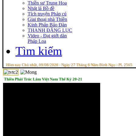
Thiền sư Trung Hoa
Nhặt lá Bồ đề
Tích truyện Pháp cú
Giai thoại nhà Thiền
Kinh Pháp Bảo Đàn
THANH ĐĂNG LỤC
Video - Đại giới dàn
Pháp Loa
Tìm kiếm
Hôm nay Chủ nhật, 09/08/2026 - Ngày 27 Tháng 6 Năm Bính Ngọ - PL 2565
Thiền Phái Trúc Lâm Việt Nam Thế Kỷ 20-21