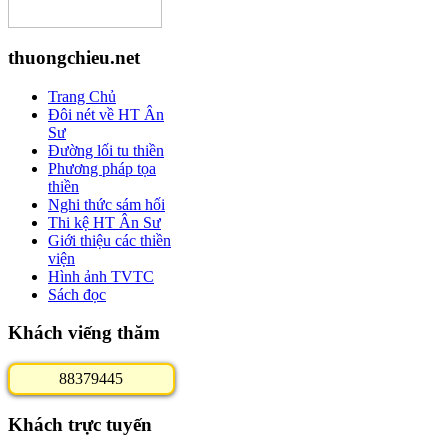
thuongchieu.net
Trang Chủ
Đôi nét về HT Ân
Sư
Đường lối tu thiền
Phương pháp tọa
thiền
Nghi thức sám hối
Thi kệ HT Ân Sư
Giới thiệu các thiền
viện
Hình ảnh TVTC
Sách đọc
Khách viếng thăm
8
8
3
7
9
4
4
5
Khách trực tuyến