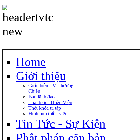
Home
Giới thiệu
Giới thiệu TV Thường
Chiếu
Ban lãnh đạo
Thanh qui Thiền Viện
Thời khóa tu tập
Hình ảnh thiền viện
Tin Tức - Sự Kiện
Phật pháp căn bản