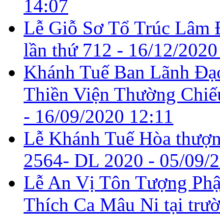
14:07
Lễ Giỗ Sơ Tổ Trúc Lâm 
lần thứ 712 -
16/12/2020
Khánh Tuế Ban Lãnh Đạ
Thiền Viện Thường Chiế
-
16/09/2020 12:11
Lễ Khánh Tuế Hòa thượ
2564- DL 2020 -
05/09/
Lễ An Vị Tôn Tượng Phậ
Thích Ca Mâu Ni tại trư