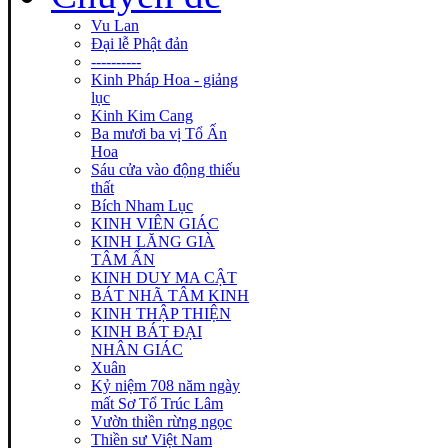
Vu Lan
Đại lễ Phật đản
----------
Kinh Pháp Hoa - giảng
lục
Kinh Kim Cang
Ba mươi ba vị Tổ Ấn
Hoa
Sáu cửa vào động thiếu
thất
Bích Nham Lục
KINH VIÊN GIÁC
KINH LĂNG GIÀ
TÂM ẤN
KINH DUY MA CẬT
BÁT NHÃ TÂM KINH
KINH THẬP THIỆN
KINH BÁT ĐẠI
NHÂN GIÁC
Xuân
Kỷ niệm 708 năm ngày
mất Sơ Tổ Trúc Lâm
Vườn thiền rừng ngọc
Thiền sư Việt Nam