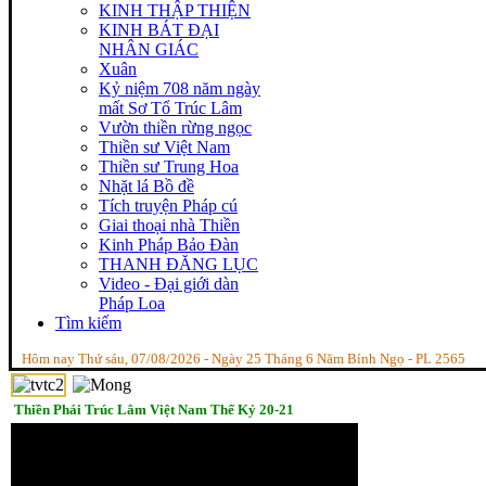
KINH THẬP THIỆN
KINH BÁT ĐẠI
NHÂN GIÁC
Xuân
Kỷ niệm 708 năm ngày
mất Sơ Tổ Trúc Lâm
Vườn thiền rừng ngọc
Thiền sư Việt Nam
Thiền sư Trung Hoa
Nhặt lá Bồ đề
Tích truyện Pháp cú
Giai thoại nhà Thiền
Kinh Pháp Bảo Đàn
THANH ĐĂNG LỤC
Video - Đại giới dàn
Pháp Loa
Tìm kiếm
Hôm nay Thứ sáu, 07/08/2026 - Ngày 25 Tháng 6 Năm Bính Ngọ - PL 2565
Thiền Phái Trúc Lâm Việt Nam Thế Kỷ 20-21