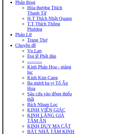
Pháp thoại
Hòa thượng Thích
Thanh Từ
H.T Thích Nhật Quang
T.T Thích Thông
Phương
Pháp Lữ
Trang Thơ
Chuyên đề
Vu Lan
Đại lễ Phật đản
----------
Kinh Pháp Hoa - giảng
lục
Kinh Kim Cang
Ba mươi ba vị Tổ Ấn
Hoa
Sáu cửa vào động thiếu
thất
Bích Nham Lục
KINH VIÊN GIÁC
KINH LĂNG GIÀ
TÂM ẤN
KINH DUY MA CẬT
BÁT NHÃ TÂM KINH