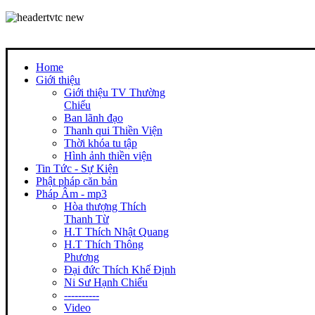
Home
Giới thiệu
Giới thiệu TV Thường
Chiếu
Ban lãnh đạo
Thanh qui Thiền Viện
Thời khóa tu tập
Hình ảnh thiền viện
Tin Tức - Sự Kiện
Phật pháp căn bản
Pháp Âm - mp3
Hòa thượng Thích
Thanh Từ
H.T Thích Nhật Quang
H.T Thích Thông
Phương
Đại đức Thích Khế Định
Ni Sư Hạnh Chiếu
----------
Video