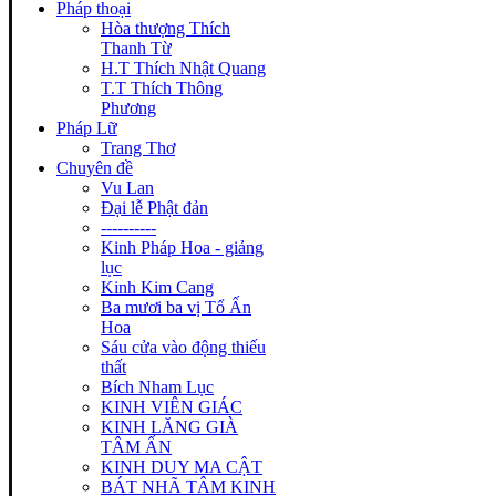
Pháp thoại
Hòa thượng Thích
Thanh Từ
H.T Thích Nhật Quang
T.T Thích Thông
Phương
Pháp Lữ
Trang Thơ
Chuyên đề
Vu Lan
Đại lễ Phật đản
----------
Kinh Pháp Hoa - giảng
lục
Kinh Kim Cang
Ba mươi ba vị Tổ Ấn
Hoa
Sáu cửa vào động thiếu
thất
Bích Nham Lục
KINH VIÊN GIÁC
KINH LĂNG GIÀ
TÂM ẤN
KINH DUY MA CẬT
BÁT NHÃ TÂM KINH