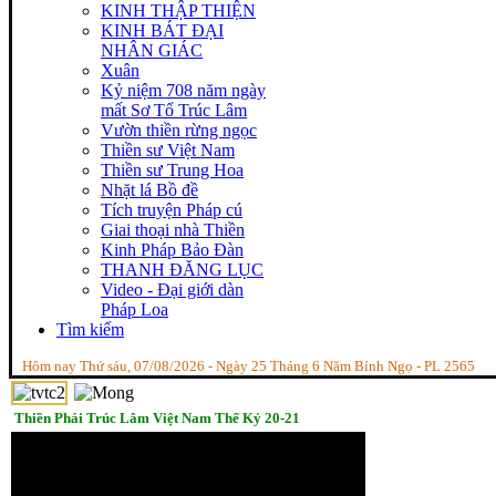
KINH THẬP THIỆN
KINH BÁT ĐẠI
NHÂN GIÁC
Xuân
Kỷ niệm 708 năm ngày
mất Sơ Tổ Trúc Lâm
Vườn thiền rừng ngọc
Thiền sư Việt Nam
Thiền sư Trung Hoa
Nhặt lá Bồ đề
Tích truyện Pháp cú
Giai thoại nhà Thiền
Kinh Pháp Bảo Đàn
THANH ĐĂNG LỤC
Video - Đại giới dàn
Pháp Loa
Tìm kiếm
Hôm nay Thứ sáu, 07/08/2026 - Ngày 25 Tháng 6 Năm Bính Ngọ - PL 2565
Thiền Phái Trúc Lâm Việt Nam Thế Kỷ 20-21