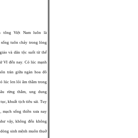
n tông Việt Nam luôn là
 sống tuôn chảy trong lòng
giáo và dân tộc suốt từ thế
hứ VI đến nay. Có lúc mạnh
uôn tràn giữa ngàn hoa đô
có lúc len lỏi âm thầm trong
sâu rừng thẳm, ung dung
 tục, khuất tịch tiêu sái. Tuy
n, mạch sống thiền xưa nay
như vậy, không đến không
à dòng sinh mệnh muôn thuở