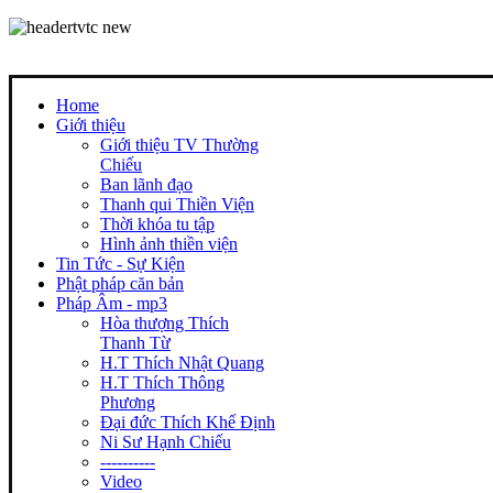
Home
Giới thiệu
Giới thiệu TV Thường
Chiếu
Ban lãnh đạo
Thanh qui Thiền Viện
Thời khóa tu tập
Hình ảnh thiền viện
Tin Tức - Sự Kiện
Phật pháp căn bản
Pháp Âm - mp3
Hòa thượng Thích
Thanh Từ
H.T Thích Nhật Quang
H.T Thích Thông
Phương
Đại đức Thích Khế Định
Ni Sư Hạnh Chiếu
----------
Video