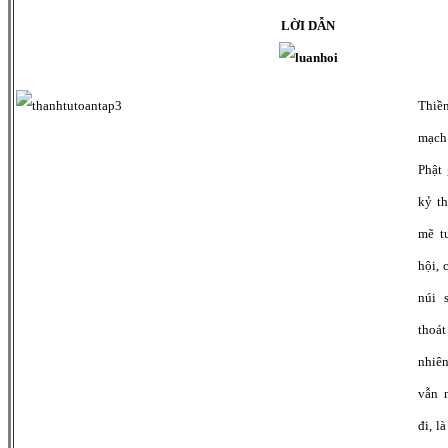
LỜI DẪN
Thiề
mạch
Phật 
kỷ t
mẽ t
hội, 
núi 
thoát
nhiê
vẫn 
đi, l