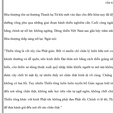
của n
Hòa thượng tôn sư thượng Thanh hạ Từ khi mới vào đạo cho đến hôm nay đã lấ
dưỡng công phu qua những giai đoạn hành thiền nghiêm cẩn. Cuối cùng ngài 
bằng chính sự nỗ lực không ngừng. Dòng thiền Việt Nam sau gần bảy trăm nă
Hòa thượng thắp sáng trở lại. Ngài nói:
“Thiền tông là cốt tủy của Phật giáo. Bởi vì muốn chỉ chân lý hiện hữu nơi c
khinh thường và dễ quên, nên kinh điển Đại thừa nói bằng cách diễn giảng 
hiểu, còn thiền sư dùng thuật xuất quỷ nhập thần khiến người ta mờ mịt không
được cây chốt bí mật ấy, tự nhiên thấy nó chân thật bình dị vô cùng. Chừn
không có hai lối. Tuy nhiên Thiền tông luôn luôn tuyên bố Giáo ngoại biệt tr
đến nơi sống chân thật, không mắc kẹt trên văn tự ngữ ngôn, không chết chì
Thiền tông khác với kinh Phật tức không phải đạo Phật rồi. Chính vì lẽ đó, T
để đưa hành giả đến nơi rốt ráo chân thật.”