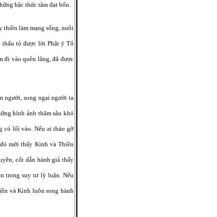
hững bậc thức tâm đạt bổn.
y thiền làm mạng sống, nuôi
thấu tỏ được lời Phật ý Tổ
m đi vào quên lãng, đã được
on người, song ngại người ta
những hình ảnh thâm sâu khó
 có lối vào. Nếu ai tháo gỡ
g đó mới thấy Kinh và Thiền
uyền, cốt dẫn hành giả thấy
m trong suy tư lý luận. Nếu
hiền và Kinh luôn song hành