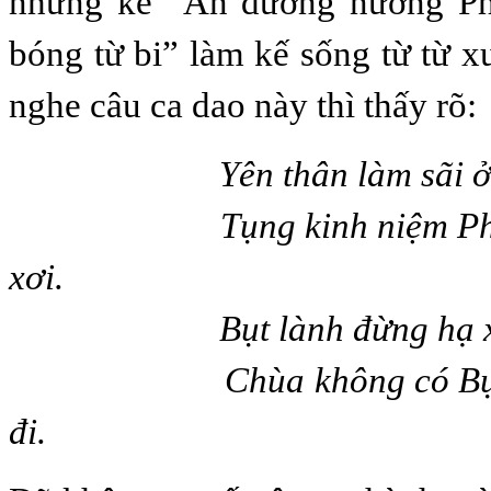
những kẻ “Ẩn dương nương Ph
bóng từ bi” làm kế sống từ từ x
nghe câu ca dao này thì thấy rõ:
Yên thân làm sãi ở c
Tụng kinh niệm Phật o
xơi.
Bụt lành đừng hạ xuố
Chùa không có Bụt, sã
đi.