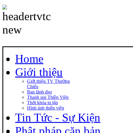
Home
Giới thiệu
Giới thiệu TV Thường
Chiếu
Ban lãnh đạo
Thanh qui Thiền Viện
Thời khóa tu tập
Hình ảnh thiền viện
Tin Tức - Sự Kiện
Phật pháp căn bản