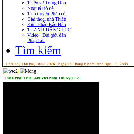
Thiền sư Trung Hoa
Nhặt lá Bồ đề
Tích truyện Pháp cú
Giai thoại nhà Thiền
Kinh Pháp Bảo Đàn
THANH ĐĂNG LỤC
Video - Đại giới dàn
Pháp Loa
Tìm kiếm
Hôm nay Thứ hai, 10/08/2026 - Ngày 28 Tháng 6 Năm Bính Ngọ - PL 2565
Thiền Phái Trúc Lâm Việt Nam Thế Kỷ 20-21