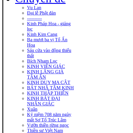
Vu Lan
Đại lễ Phật đản
----------
Kinh Pháp Hoa - giảng
lục
Kinh Kim Cang
Ba mươi ba vị Tổ Ấn
Hoa
Sáu cửa vào động thiếu
thất
Bích Nham Lục
KINH VIÊN GIÁC
KINH LĂNG GIÀ
TÂM ẤN
KINH DUY MA CẬT
BÁT NHÃ TÂM KINH
KINH THẬP THIỆN
KINH BÁT ĐẠI
NHÂN GIÁC
Xuân
Kỷ niệm 708 năm ngày
mất Sơ Tổ Trúc Lâm
Vườn thiền rừng ngọc
Thiền sư Việt Nam