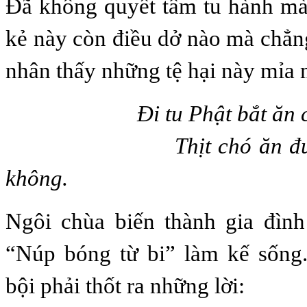
Đã không quyết tâm tu hành mà
kẻ này còn điều dở nào mà chẳn
nhân thấy những tệ hại này mỉa
Đi tu Phật bắt ăn ch
Thịt chó ăn được, th
không.
Ngôi chùa biến thành gia đìn
“Núp bóng từ bi” làm kế sống
bội phải thốt ra những lời: