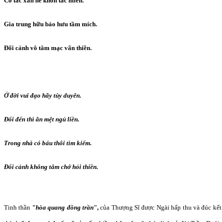
Cơ tắc xan hề khốn tắc miên.
Gia trung hữu bảo hưu tầm mích.
Đối cảnh vô tâm mạc vấn thiền.
Ở đời vui đạo hãy tùy duyên.
Đối đến thì ăn mệt ngủ liền.
Trong nhà có báu thôi tìm kiếm.
Đối cảnh không tâm chớ hỏi thiền.
Tinh thần
"
hòa quang đồng trần
",
của Thượng Sĩ được Ngài hấp thu và đúc kết