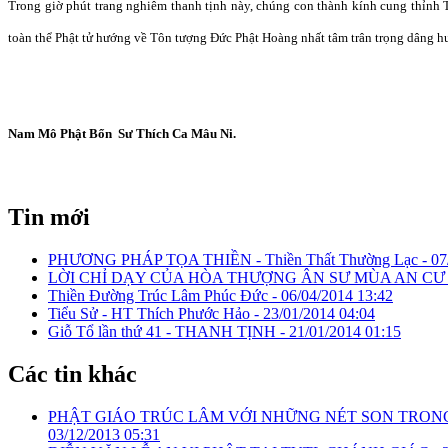
Trong giờ phút trang nghiêm thanh tịnh này, chúng con thành kính cung thỉnh 
toàn thể Phật tử hướng về Tôn tượng Đức Phật Hoàng nhất tâm trân trọng dâng 
Nam Mô Phật Bổn Sư Thích Ca Mâu Ni.
Tin mới
PHƯƠNG PHÁP TỌA THIỀN - Thiền Thất Thường Lạc -
07
LỜI CHỈ DẠY CỦA HÒA THƯỢNG ÂN SƯ MÙA AN CƯ 
Thiền Đường Trúc Lâm Phúc Đức -
06/04/2014 13:42
Tiểu Sử - HT Thích Phước Hảo -
23/01/2014 04:04
Giỗ Tổ lần thứ 41 - THANH TỊNH -
21/01/2014 01:15
Các tin khác
PHẬT GIÁO TRÚC LÂM VỚI NHỮNG NÉT SON TRON
03/12/2013 05:31