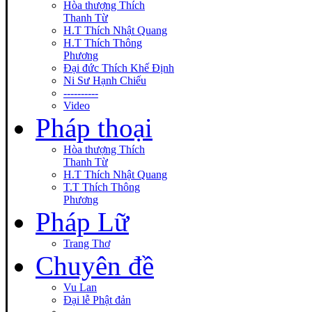
Hòa thượng Thích
Thanh Từ
H.T Thích Nhật Quang
H.T Thích Thông
Phương
Đại đức Thích Khế Định
Ni Sư Hạnh Chiếu
----------
Video
Pháp thoại
Hòa thượng Thích
Thanh Từ
H.T Thích Nhật Quang
T.T Thích Thông
Phương
Pháp Lữ
Trang Thơ
Chuyên đề
Vu Lan
Đại lễ Phật đản