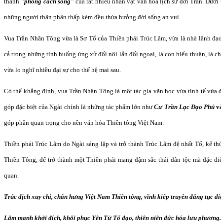
thành
"phong cách sống"
của rất nhiều nhân vật văn hóa lịch sử đời Trần. Dưới 
những người thân phận thấp kém đều thừa hưởng đời sống an vui.
Vua Trần Nhân Tông vừa là Sơ Tổ của Thiền phái Trúc Lâm, vừa là nhà lãnh đạo 
cả trong những tình huống ứng xử đối nội lẫn đối ngoại, là con hiếu thuận, là ch
vừa lo nghĩ nhiều đại sự cho thế hệ mai sau.
Có thể khẳng định, vua Trần Nhân Tông là một tác gia văn học vừa tinh tế vừa
góp đặc biệt của Ngài chính là những tác phẩm lớn như
Cư Trần Lạc Đạo Phú
v
góp phần quan trọng cho nền văn hóa Thiền tông Việt Nam.
Thiền phái Trúc Lâm do Ngài sáng lập và trở thành Trúc Lâm đệ nhất Tổ, kế th
Thiền Tông, để trở thành một Thiền phái mang đậm sắc thái dân tộc mà đặc điể
quan.
Trúc địch
x
uy chi, chấn hưng Việt Nam Thiền tông, vĩnh kiếp truyền đăng tục d
Lâm manh khởi đích, khôi phục Yên Tử Tổ đạo, thiên niên đức hóa lưu phương.