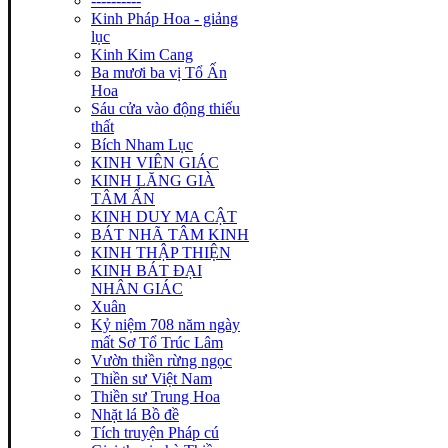
----------
Kinh Pháp Hoa - giảng
lục
Kinh Kim Cang
Ba mươi ba vị Tổ Ấn
Hoa
Sáu cửa vào động thiếu
thất
Bích Nham Lục
KINH VIÊN GIÁC
KINH LĂNG GIÀ
TÂM ẤN
KINH DUY MA CẬT
BÁT NHÃ TÂM KINH
KINH THẬP THIỆN
KINH BÁT ĐẠI
NHÂN GIÁC
Xuân
Kỷ niệm 708 năm ngày
mất Sơ Tổ Trúc Lâm
Vườn thiền rừng ngọc
Thiền sư Việt Nam
Thiền sư Trung Hoa
Nhặt lá Bồ đề
Tích truyện Pháp cú