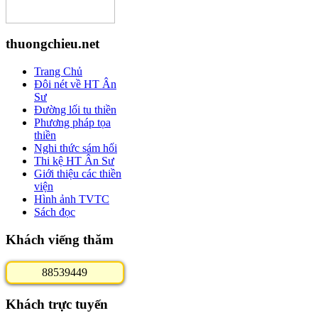
thuongchieu.net
Trang Chủ
Đôi nét về HT Ân
Sư
Đường lối tu thiền
Phương pháp tọa
thiền
Nghi thức sám hối
Thi kệ HT Ân Sư
Giới thiệu các thiền
viện
Hình ảnh TVTC
Sách đọc
Khách viếng thăm
8
8
5
3
9
4
4
9
Khách trực tuyến