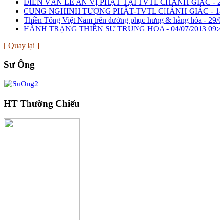
DIỄN VĂN LỄ AN VỊ PHẬT TẠI TVTL CHÁNH GIÁC -
CUNG NGHINH TƯỢNG PHẬT-TVTL CHÁNH GIÁC -
1
Thiền Tông Việt Nam trên đường phục hưng & hằng hóa -
29/
HÀNH TRẠNG THIỀN SƯ TRUNG HOA -
04/07/2013 09:
[ Quay lại ]
Sư Ông
HT Thường Chiếu