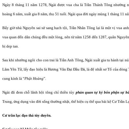
Ngày 8 tháng 11 năm 1278, Ngài được vua cha là Trần Thánh Tông nhường ng
hoàng 6 năm, xuất gia 8 năm, thọ 51 tuổi. Ngài qua đời ngày mùng 1 tháng 11 
Bấy giờ nhà Nguyên sai sứ sang hạch tội, Trần Nhân Tông lại là một vị vua an
vua quan đến dân chúng đều một lòng, nên từ năm 1258 đến 1287, quân Nguyên
bị dẹp tan.
Sau khi nhường ngôi cho con trai là Trần Anh Tông, Ngài xuất gia tu hành tại n
Lâm Yên Tử, lấy đạo hiệu là Hương Vân Đại Đầu Đà, là đệ nhất sơ Tổ của dòng 
cung kính là “
Phật Hoàng
”.
Ngài đã đem chỗ lãnh hội tông chỉ thiền tủy
phản quan tự kỷ bổn phận sự bấ
Trung, ứng dụng vào đời sống thường nhật, thể hiện cụ thể qua bài kệ Cư Trần L
Cư trần lạc đạo thả tùy duyên.