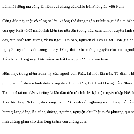
Lâm nói riêng mà cũng là niềm vui chung của Giáo hội Phật giáo Việt Nam.
Công đức này thật vô cùng to lớn, không thể dùng ngôn từ bút mực diễn tả hết đ
của quý Phật tử đã nhiệt tình kiến tạo nên tôn tượng này, cảm tạ mọi duyên lành 
đây, xin nhất tâm hướng về ba ngôi Tam bảo, nguyện cầu chư Phật luôn gia hộ
nguyện tùy tâm, kiết tường như ý. Đồng thời, xin hướng nguyện cho mọi ngườ
Trần Nhân Tông này được niềm tin bất thoái, phước huệ vẹn toàn.
Hôm nay, trong niềm hoan hỷ của người con Phật, lại một lần nữa, Tổ đình T
phúc, hội đủ duyên lành được cung đón Tôn Tượng Đức Phật Hoàng Trần Nhân 
Tử, an trí tại nơi đây và cũng là lần đầu tiên tổ chức lễ kỷ niệm ngày nhập Niết
Tôn đức Tăng Ni trong đạo tràng, xin được kính cẩn nghiêng mình, bằng tất cả 
hương lòng dâng lên cúng dường, ngưỡng nguyện chư Phật mười phương quang 
linh chứng giám cho tấm lòng thành của chúng con.