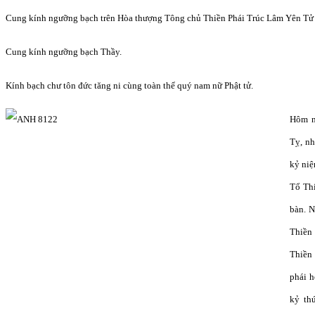
Cung kính ngưỡng bạch trên Hòa thượng Tông chủ Thiền Phái Trúc Lâm Yên Tử
Cung kính ngưỡng bạch Thầy.
Kính bạch chư tôn đức tăng ni cùng toàn thể quý nam nữ Phật tử.
Hôm n
Tỵ, n
kỷ ni
Tổ Th
bàn. N
Thiền 
Thiền
phái h
kỷ th