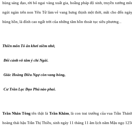
hùng sáng đạo, rời bỏ ngai vàng xuất gia, hoằng pháp độ sinh, truyền xướng m
ngút ngàn trên non Yên Tử làm vẻ vang hưng thịnh một thời, mãi cho đến ngà
hùng hồn, là đỉnh cao ngất trời của những tâm hồn thoát tục siêu phương...
Thiền môn Tổ ấn khơi niềm nhớ,
Đối cảnh vô tâm ý chỉ Ngài.
Giác Hoàng Điều Ngự còn vang bóng,
Cư Trần Lạc Đạo Phú nào phai.
Trần Nhân Tông
tên thật là
Trần Khâm
, là con trai trưởng của vua Trần Th
hoàng thái hậu Trần Thị Thiều, sinh ngày 11 tháng 11 âm lịch năm Mậu ngọ 125