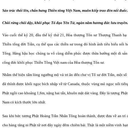
Sáo trúc thổi lên, chấn hưng Thiền tông Việt Nam, muôn kiếp trao đèn nối đuốc.
Chồi rừng chổi dậy, khôi phục Tổ đạo Yên Tử, ngàn năm hương đức lưu truyền.
Vào cuối thế kỷ 20, đầu thế kỷ thứ 21, Hòa thượng Tôn sư Thượng Thanh hạ 
Thiền tông đời Trần, cụ thể qua các thiền sư trong đó hình ảnh tiêu biểu nổi
Tông. Hàng hậu học chúng ta vô cùng diễm phúc được thừa hưởng một di sản t
công đức khôi phục Thiền Tông Việt nam của Hòa thượng Tôn sư.
Nhằm thể hiện tấm lòng ngưỡng mộ và tri ân đến chư vị Tổ sư đời Trần, một số
đã thỉnh được khối ngọc bích nhập về từ Canada, thuộc vùng mỏ ngọc nổi tiếng
Phật ngồi cao khoảng 1,6m, nặng hai tấn, khuôn mặt dát vàng. Đây là tượng Phật
Nam có kích thước lớn nhất.
Sau khi bức tượng Phật Hoàng Trần Nhân Tông hoàn thành, được đưa về an trí đ
cho hàng tăng ni Phật tử nơi đây ngày đêm chiêm bái. Thật là một niềm vinh hạn