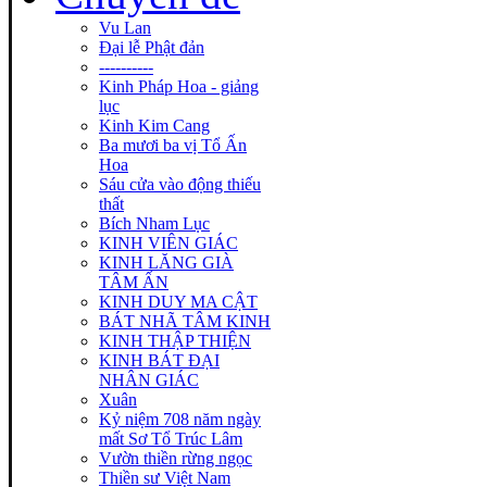
Vu Lan
Đại lễ Phật đản
----------
Kinh Pháp Hoa - giảng
lục
Kinh Kim Cang
Ba mươi ba vị Tổ Ấn
Hoa
Sáu cửa vào động thiếu
thất
Bích Nham Lục
KINH VIÊN GIÁC
KINH LĂNG GIÀ
TÂM ẤN
KINH DUY MA CẬT
BÁT NHÃ TÂM KINH
KINH THẬP THIỆN
KINH BÁT ĐẠI
NHÂN GIÁC
Xuân
Kỷ niệm 708 năm ngày
mất Sơ Tổ Trúc Lâm
Vườn thiền rừng ngọc
Thiền sư Việt Nam