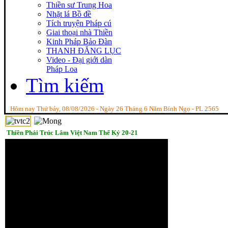
Thiền sư Trung Hoa
Nhặt lá Bồ đề
Tích truyện Pháp cú
Giai thoại nhà Thiền
Kinh Pháp Bảo Đàn
THANH ĐĂNG LỤC
Video - Đại giới dàn
Pháp Loa
Tìm kiếm
Hôm nay Thứ bảy, 08/08/2026 - Ngày 26 Tháng 6 Năm Bính Ngọ - PL 2565
Thiền Phái Trúc Lâm Việt Nam Thế Kỷ 20-21