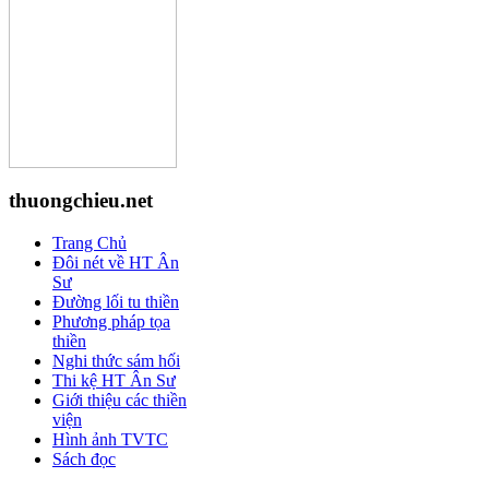
thuongchieu.net
Trang Chủ
Đôi nét về HT Ân
Sư
Đường lối tu thiền
Phương pháp tọa
thiền
Nghi thức sám hối
Thi kệ HT Ân Sư
Giới thiệu các thiền
viện
Hình ảnh TVTC
Sách đọc