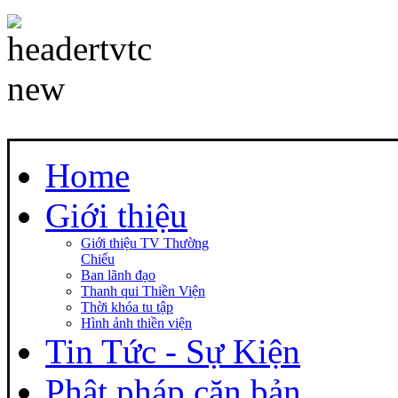
Home
Giới thiệu
Giới thiệu TV Thường
Chiếu
Ban lãnh đạo
Thanh qui Thiền Viện
Thời khóa tu tập
Hình ảnh thiền viện
Tin Tức - Sự Kiện
Phật pháp căn bản