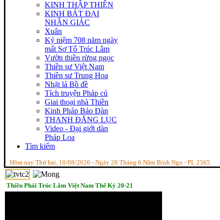
KINH THẬP THIỆN
KINH BÁT ĐẠI
NHÂN GIÁC
Xuân
Kỷ niệm 708 năm ngày
mất Sơ Tổ Trúc Lâm
Vườn thiền rừng ngọc
Thiền sư Việt Nam
Thiền sư Trung Hoa
Nhặt lá Bồ đề
Tích truyện Pháp cú
Giai thoại nhà Thiền
Kinh Pháp Bảo Đàn
THANH ĐĂNG LỤC
Video - Đại giới dàn
Pháp Loa
Tìm kiếm
Hôm nay Thứ hai, 10/08/2026 - Ngày 28 Tháng 6 Năm Bính Ngọ - PL 2565
Thiền Phái Trúc Lâm Việt Nam Thế Kỷ 20-21