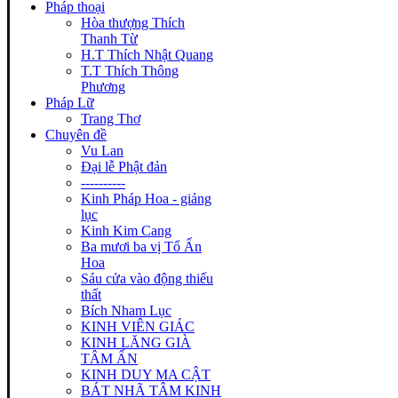
Pháp thoại
Hòa thượng Thích
Thanh Từ
H.T Thích Nhật Quang
T.T Thích Thông
Phương
Pháp Lữ
Trang Thơ
Chuyên đề
Vu Lan
Đại lễ Phật đản
----------
Kinh Pháp Hoa - giảng
lục
Kinh Kim Cang
Ba mươi ba vị Tổ Ấn
Hoa
Sáu cửa vào động thiếu
thất
Bích Nham Lục
KINH VIÊN GIÁC
KINH LĂNG GIÀ
TÂM ẤN
KINH DUY MA CẬT
BÁT NHÃ TÂM KINH