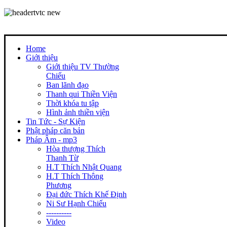
Home
Giới thiệu
Giới thiệu TV Thường
Chiếu
Ban lãnh đạo
Thanh qui Thiền Viện
Thời khóa tu tập
Hình ảnh thiền viện
Tin Tức - Sự Kiện
Phật pháp căn bản
Pháp Âm - mp3
Hòa thượng Thích
Thanh Từ
H.T Thích Nhật Quang
H.T Thích Thông
Phương
Đại đức Thích Khế Định
Ni Sư Hạnh Chiếu
----------
Video