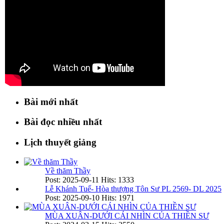
Bài mới nhất
Bài đọc nhiều nhất
Lịch thuyết giảng
Về thăm Thầy
Post: 2025-09-11
Hits: 1333
Lễ Khánh Tuế- Hòa thượng Tôn Sư PL 2569- DL 2025
Post: 2025-09-10
Hits: 1971
MÙA XUÂN-DƯỚI CÁI NHÌN CỦA THIỀN SƯ