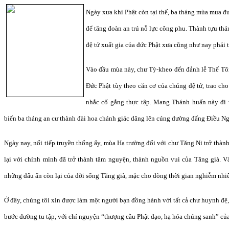
Ngày xưa khi Phật còn tại thế, ba tháng mùa mưa đư
để tăng đoàn an trú nỗ lực công phu. Thành tựu thá
đệ tử xuất gia của đức Phật xưa cũng như nay phải 
Vào đầu mùa này, chư Tỳ-kheo đến đảnh lễ Thế Tôn
Đức Phật tùy theo căn cơ của chúng đệ tử, trao cho
nhắc cố gắng thực tập. Mang Thánh huấn này đi v
biến ba tháng an cư thành đài hoa chánh giác dâng lên cúng dường đấng Điều Ng
Ngày nay, nối tiếp truyền thống ấy, mùa Hạ trường đối với chư Tăng Ni trở thành
lại với chính mình đã trở thành tâm nguyện, thành nguồn vui của Tăng già. Và
những dấu ấn còn lại của đời sống Tăng già, mặc cho dòng thời gian nghiễm nhi
Ở đây, chúng tôi xin được làm một người bạn đồng hành với tất cả chư huynh đệ,
bước đường tu tập, với chí nguyện “thượng cầu Phật đạo, hạ hóa chúng sanh” củ