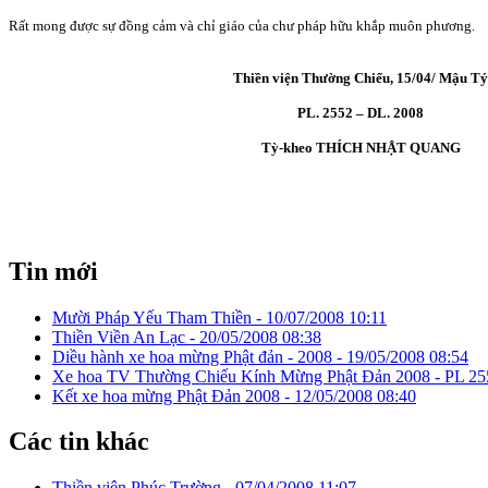
Rất mong được sự đồng cảm và chỉ giáo của chư pháp hữu khắp muôn phương.
Thiền viện Thường Chiếu, 15/04/ Mậu T
PL. 2552 – DL. 2008
Tỳ-kheo THÍCH NHẬT QUANG
Tin mới
Mười Pháp Yếu Tham Thiền -
10/07/2008 10:11
Thiền Viền An Lạc -
20/05/2008 08:38
Diều hành xe hoa mừng Phật đản - 2008 -
19/05/2008 08:54
Xe hoa TV Thường Chiếu Kính Mừng Phật Đản 2008 - PL 25
Kết xe hoa mừng Phật Đản 2008 -
12/05/2008 08:40
Các tin khác
Thiền viện Phúc Trường -
07/04/2008 11:07