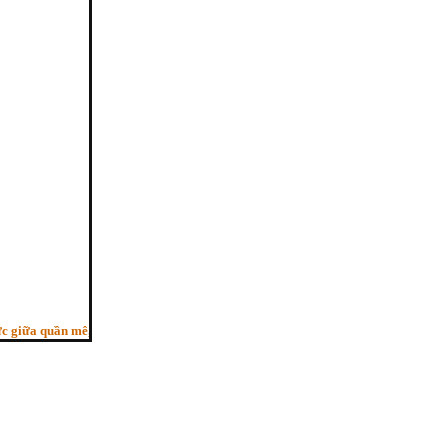
ữa quần mê, Người trí như ngựa phi, Bỏ sau con ngựa hèn”. - (Pháp cú kệ 29, H