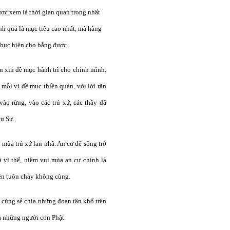
ợc xem là thời gian quan trọng nhất
nh quả là mục tiêu cao nhất, mà hàng
thực hiện cho bằng được.
 xin đề mục hành trì cho chính mình.
 mỗi vị đề mục thiền quán, với lời răn
ào rừng, vào các trú xứ, các thầy đã
ự Sư.
 mùa trú xứ lan nhã. An cư để sống trở
 vì thế, niềm vui mùa an cư chính là
ên tuôn chảy không cùng.
 cùng sẻ chia những đoạn tân khổ trên
a những người con Phật.