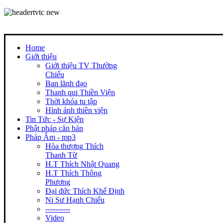
Home
Giới thiệu
Giới thiệu TV Thường
Chiếu
Ban lãnh đạo
Thanh qui Thiền Viện
Thời khóa tu tập
Hình ảnh thiền viện
Tin Tức - Sự Kiện
Phật pháp căn bản
Pháp Âm - mp3
Hòa thượng Thích
Thanh Từ
H.T Thích Nhật Quang
H.T Thích Thông
Phương
Đại đức Thích Khế Định
Ni Sư Hạnh Chiếu
----------
Video