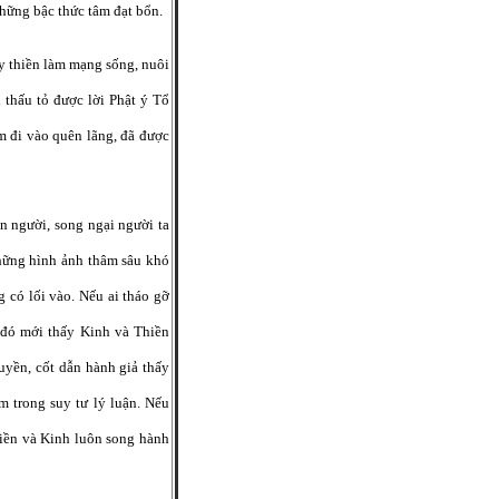
hững bậc thức tâm đạt bổn.
y thiền làm mạng sống, nuôi
thấu tỏ được lời Phật ý Tổ
m đi vào quên lãng, đã được
on người, song ngại người ta
những hình ảnh thâm sâu khó
 có lối vào. Nếu ai tháo gỡ
g đó mới thấy Kinh và Thiền
uyền, cốt dẫn hành giả thấy
m trong suy tư lý luận. Nếu
hiền và Kinh luôn song hành