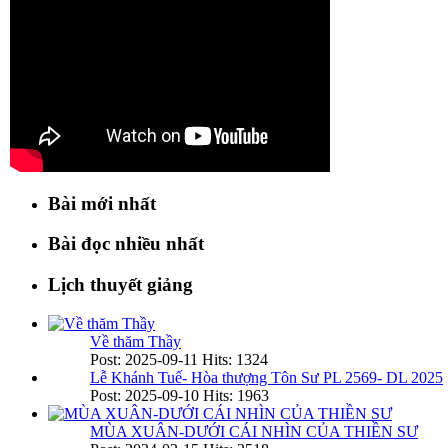
Bài mới nhất
Bài đọc nhiều nhất
Lịch thuyết giảng
Về thăm Thầy
Post: 2025-09-11
Hits: 1324
Lễ Khánh Tuế- Hòa thượng Tôn Sư PL 2569- DL 2025
Post: 2025-09-10
Hits: 1963
MÙA XUÂN-DƯỚI CÁI NHÌN CỦA THIỀN SƯ