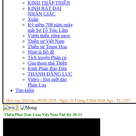
KINH THẬP THIỆN
KINH BÁT ĐẠI
NHÂN GIÁC
Xuân
Kỷ niệm 708 năm ngày
mất Sơ Tổ Trúc Lâm
Vườn thiền rừng ngọc
Thiền sư Việt Nam
Thiền sư Trung Hoa
Nhặt lá Bồ đề
Tích truyện Pháp cú
Giai thoại nhà Thiền
Kinh Pháp Bảo Đàn
THANH ĐĂNG LỤC
Video - Đại giới dàn
Pháp Loa
Tìm kiếm
Hôm nay Thứ bảy, 08/08/2026 - Ngày 26 Tháng 6 Năm Bính Ngọ - PL 2565
Thiền Phái Trúc Lâm Việt Nam Thế Kỷ 20-21