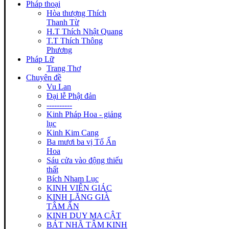
Pháp thoại
Hòa thượng Thích
Thanh Từ
H.T Thích Nhật Quang
T.T Thích Thông
Phương
Pháp Lữ
Trang Thơ
Chuyên đề
Vu Lan
Đại lễ Phật đản
----------
Kinh Pháp Hoa - giảng
lục
Kinh Kim Cang
Ba mươi ba vị Tổ Ấn
Hoa
Sáu cửa vào động thiếu
thất
Bích Nham Lục
KINH VIÊN GIÁC
KINH LĂNG GIÀ
TÂM ẤN
KINH DUY MA CẬT
BÁT NHÃ TÂM KINH