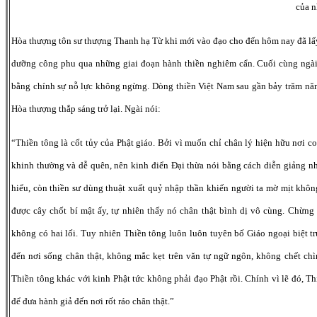
của n
Hòa thượng tôn sư thượng Thanh hạ Từ khi mới vào đạo cho đến hôm nay đã lấ
dưỡng công phu qua những giai đoạn hành thiền nghiêm cẩn. Cuối cùng ngài 
bằng chính sự nỗ lực không ngừng. Dòng thiền Việt Nam sau gần bảy trăm nă
Hòa thượng thắp sáng trở lại. Ngài nói:
“Thiền tông là cốt tủy của Phật giáo. Bởi vì muốn chỉ chân lý hiện hữu nơi c
khinh thường và dễ quên, nên kinh điển Đại thừa nói bằng cách diễn giảng 
hiểu, còn thiền sư dùng thuật xuất quỷ nhập thần khiến người ta mờ mịt không
được cây chốt bí mật ấy, tự nhiên thấy nó chân thật bình dị vô cùng. Chừn
không có hai lối. Tuy nhiên Thiền tông luôn luôn tuyên bố Giáo ngoại biệt tr
đến nơi sống chân thật, không mắc kẹt trên văn tự ngữ ngôn, không chết chì
Thiền tông khác với kinh Phật tức không phải đạo Phật rồi. Chính vì lẽ đó, T
để đưa hành giả đến nơi rốt ráo chân thật.”