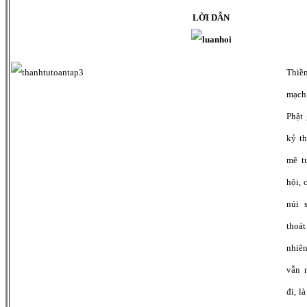
LỜI DẪN
Thiề
mạch
Phật 
kỷ t
mẽ t
hội, 
núi 
thoát
nhiê
vẫn 
đi, l