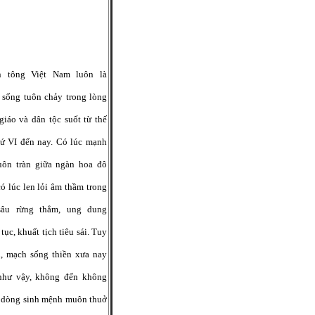
n tông Việt Nam luôn là
 sống tuôn chảy trong lòng
giáo và dân tộc suốt từ thế
hứ VI đến nay. Có lúc mạnh
uôn tràn giữa ngàn hoa đô
có lúc len lỏi âm thầm trong
sâu rừng thẳm, ung dung
 tục, khuất tịch tiêu sái. Tuy
n, mạch sống thiền xưa nay
như vậy, không đến không
à dòng sinh mệnh muôn thuở