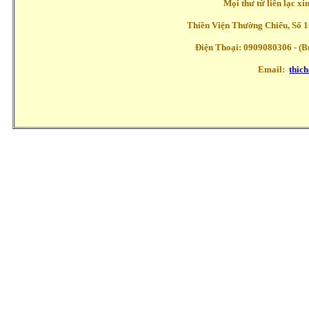
Mọi thư từ liên lạc x
Thiền Viện Thường Chiếu, Số 1
Điện Thoại: 0909080306 - (Buổ
Email:
thic