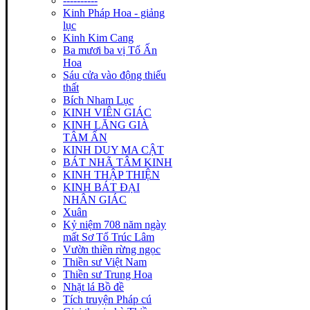
----------
Kinh Pháp Hoa - giảng
lục
Kinh Kim Cang
Ba mươi ba vị Tổ Ấn
Hoa
Sáu cửa vào động thiếu
thất
Bích Nham Lục
KINH VIÊN GIÁC
KINH LĂNG GIÀ
TÂM ẤN
KINH DUY MA CẬT
BÁT NHÃ TÂM KINH
KINH THẬP THIỆN
KINH BÁT ĐẠI
NHÂN GIÁC
Xuân
Kỷ niệm 708 năm ngày
mất Sơ Tổ Trúc Lâm
Vườn thiền rừng ngọc
Thiền sư Việt Nam
Thiền sư Trung Hoa
Nhặt lá Bồ đề
Tích truyện Pháp cú