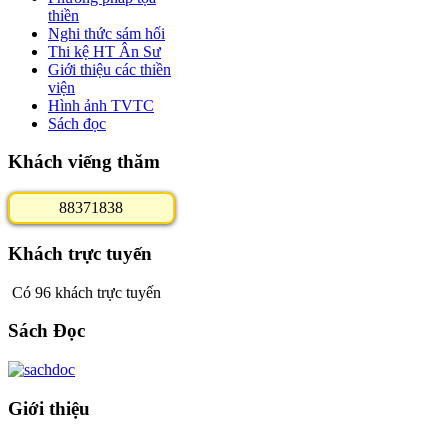
thiền
Nghi thức sám hối
Thi kệ HT Ân Sư
Giới thiệu các thiền
viện
Hình ảnh TVTC
Sách đọc
Khách viếng thăm
8
8
3
7
1
8
3
8
Khách trực tuyến
Có 96 khách trực tuyến
Sách Đọc
Giới thiệu