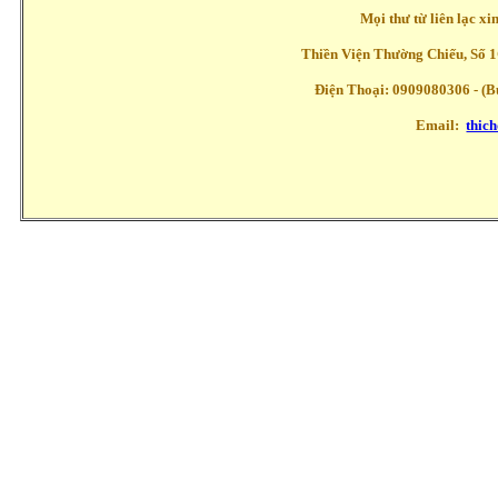
Mọi thư từ liên lạc x
Thiền Viện Thường Chiếu, Số 1
Điện Thoại: 0909080306 - (Buổ
Email:
thic