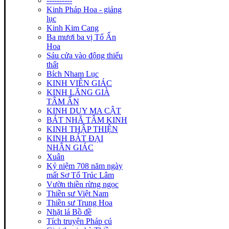
----------
Kinh Pháp Hoa - giảng
lục
Kinh Kim Cang
Ba mươi ba vị Tổ Ấn
Hoa
Sáu cửa vào động thiếu
thất
Bích Nham Lục
KINH VIÊN GIÁC
KINH LĂNG GIÀ
TÂM ẤN
KINH DUY MA CẬT
BÁT NHÃ TÂM KINH
KINH THẬP THIỆN
KINH BÁT ĐẠI
NHÂN GIÁC
Xuân
Kỷ niệm 708 năm ngày
mất Sơ Tổ Trúc Lâm
Vườn thiền rừng ngọc
Thiền sư Việt Nam
Thiền sư Trung Hoa
Nhặt lá Bồ đề
Tích truyện Pháp cú