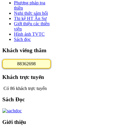
Phương pháp tọa
thiền
Nghi thức sám hối
Thi kệ HT Ân Sư
Giới thiệu các thiền
viện
Hình ảnh TVTC
Sách đọc
Khách viếng thăm
8
8
3
6
2
6
9
8
Khách trực tuyến
Có 86 khách trực tuyến
Sách Đọc
Giới thiệu