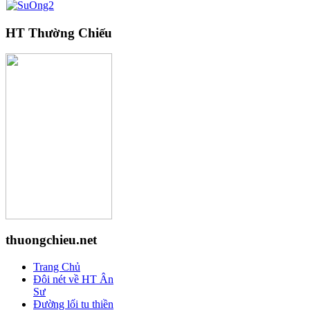
HT Thường Chiếu
thuongchieu.net
Trang Chủ
Đôi nét về HT Ân
Sư
Đường lối tu thiền