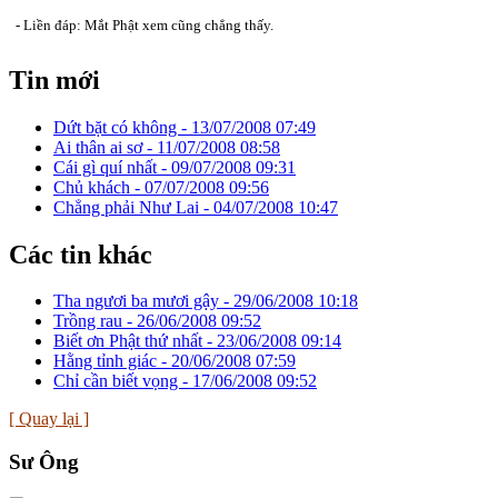
- Liền đáp: Mắt Phật xem cũng chẳng thấy.
Tin mới
Dứt bặt có không -
13/07/2008 07:49
Ai thân ai sơ -
11/07/2008 08:58
Cái gì quí nhất -
09/07/2008 09:31
Chủ khách -
07/07/2008 09:56
Chẳng phải Như Lai -
04/07/2008 10:47
Các tin khác
Tha ngươi ba mươi gậy -
29/06/2008 10:18
Trồng rau -
26/06/2008 09:52
Biết ơn Phật thứ nhất -
23/06/2008 09:14
Hằng tỉnh giác -
20/06/2008 07:59
Chỉ cần biết vọng -
17/06/2008 09:52
[ Quay lại ]
Sư Ông