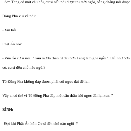
- Sơn Tăng có một câu hỏi, cư sĩ nếu nói được thì mời ngồi, bằng chẳng nói được t
Đông Pha vui vẻ nói:
- Xin hỏi.
Phật Ấn nói:
- Vừa rồi cư sĩ nói: "Tạm mượn thân tứ đại Sơn Tăng làm ghế ngồi". Chỉ như Sơ
có, cư sĩ đến chỗ nào ngồi?
Tô Đông Pha không đáp được, phải cởi ngọc đái để lại.
Vậy ai có thể vì Tô Đông Pha đáp một câu thâu hồi ngọc đái lại xem ?
BÌNH:
Đợi khi Phật Ấn hỏi: Cư sĩ đến chỗ nào ngồi ?