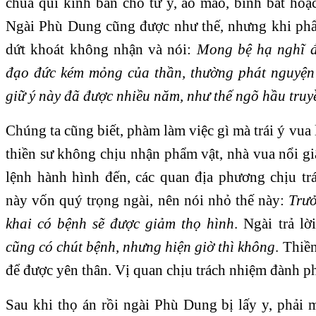
chúa quí kính ban cho tử y, áo mão, bình bát hoặ
Ngài Phù Dung cũng được như thế, nhưng khi phẩ
dứt khoát không nhận và nói:
Mong bệ hạ nghĩ đ
đạo đức kém mỏng của thần, thường phát nguyện 
giữ ý này đã được nhiều năm, như thế ngõ hầu truy
Chúng ta cũng biết, phàm làm việc gì mà trái ý vua 
thiền sư không chịu nhận phẩm vật, nhà vua nổi giậ
lệnh hành hình đến, các quan địa phương chịu tr
này vốn quý trọng ngài, nên nói nhỏ thế này:
Trưở
khai có bệnh sẽ được giảm thọ hình
. Ngài trả lờ
cũng có chút bệnh, nhưng hiện giờ thì không
. Thiề
để được yên thân. Vị quan chịu trách nhiệm đành ph
Sau khi thọ án rồi ngài Phù Dung bị lấy y, phải 