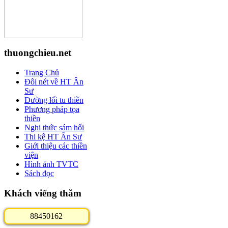
thuongchieu.net
Trang Chủ
Đôi nét về HT Ân
Sư
Đường lối tu thiền
Phương pháp tọa
thiền
Nghi thức sám hối
Thi kệ HT Ân Sư
Giới thiệu các thiền
viện
Hình ảnh TVTC
Sách đọc
Khách viếng thăm
8
8
4
5
0
1
6
2