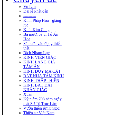
Vu Lan
Đại lễ Phật đản
----------
Kinh Pháp Hoa - giảng
lục
Kinh Kim Cang
Ba mươi ba vị Tổ Ấn
Hoa
Sáu cửa vào động thiếu
thất
Bích Nham Lục
KINH VIÊN GIÁC
KINH LĂNG GIÀ
TÂM ẤN
KINH DUY MA CẬT
BÁT NHÃ TÂM KINH
KINH THẬP THIỆN
KINH BÁT ĐẠI
NHÂN GIÁC
Xuân
Kỷ niệm 708 năm ngày
mất Sơ Tổ Trúc Lâm
Vườn thiền rừng ngọc
Thiền sư Việt Nam