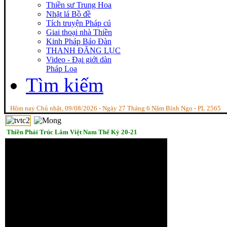
Thiền sư Trung Hoa
Nhặt lá Bồ đề
Tích truyện Pháp cú
Giai thoại nhà Thiền
Kinh Pháp Bảo Đàn
THANH ĐĂNG LỤC
Video - Đại giới dàn
Pháp Loa
Tìm kiếm
Hôm nay Chủ nhật, 09/08/2026 - Ngày 27 Tháng 6 Năm Bính Ngọ - PL 2565
Thiền Phái Trúc Lâm Việt Nam Thế Kỷ 20-21