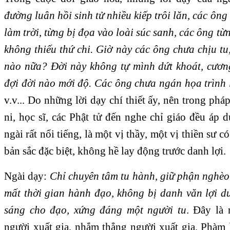
đường luân hồi sinh tử nhiều kiếp trôi lăn, các ông
làm trời, từng bị đọa vào loài súc sanh, các ông từ
không thiếu thứ chi. Giờ này các ông chưa chịu t
nào nữa? Đời này không tự mình dứt khoát, cươn
đợi đời nào mới độ. Các ông chưa ngán họa trình 
v.v... Do những lời dạy chí thiết ấy, nên trong phá
ni, học sĩ, các Phật tử đến nghe chỉ giáo đều áp d
ngài rất nổi tiếng, là một vị thầy, một vị thiền sư 
bản sắc đặc biệt, không hề lay động trước danh lợi.
Ngài dạy:
Chỉ chuyên tâm tu hành, giữ phận nghè
mất thời gian hành đạo, không bị danh văn lợi 
sáng cho đạo, xứng đáng một người tu
. Đây là 
người xuất gia, nhắm thẳng người xuất gia. Phàm 