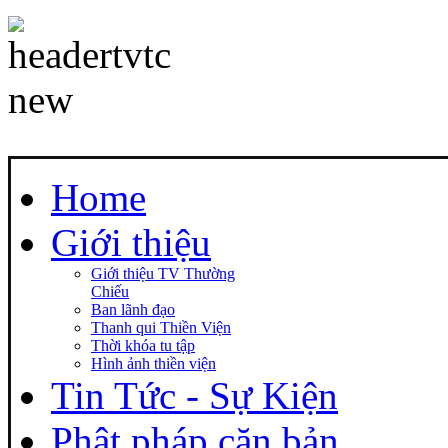
Home
Giới thiệu
Giới thiệu TV Thường
Chiếu
Ban lãnh đạo
Thanh qui Thiền Viện
Thời khóa tu tập
Hình ảnh thiền viện
Tin Tức - Sự Kiện
Phật pháp căn bản