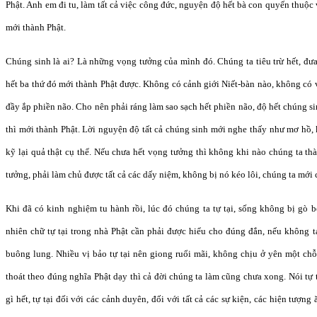
Phật. Anh em đi tu, làm tất cả việc công đức, nguyện độ hết bà con quyến thuộc v
mới thành Phật.
Chúng sinh là ai? Là những vọng tưởng của mình đó. Chúng ta tiêu trừ hết, đư
hết ba thứ đó mới thành Phật được. Không có cảnh giới Niết-bàn nào, không có 
đầy ắp phiền não. Cho nên phải ráng làm sao sạch hết phiền não, độ hết chúng s
thì mới thành Phật. Lời nguyện độ tất cả chúng sinh mới nghe thấy như mơ hồ
kỹ lại quả thật cụ thể. Nếu chưa hết vọng tưởng thì không khi nào chúng ta t
tưởng, phải làm chủ được tất cả các dấy niệm, không bị nó kéo lôi, chúng ta mới c
Khi đã có kinh nghiệm tu hành rồi, lúc đó chúng ta tự tại, sống không bị gò b
nhiên chữ tự tại trong nhà Phật cần phải được hiểu cho đúng đắn, nếu không t
buông lung. Nhiều vị bảo tự tại nên giong ruổi mãi, không chịu ở yên một chỗ t
thoát theo đúng nghĩa Phật dạy thì cả đời chúng ta làm cũng chưa xong. Nói tự 
gì hết, tự tại đối với các cảnh duyên, đối với tất cả các sự kiện, các hiện tượ