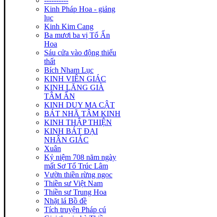
----------
Kinh Pháp Hoa - giảng
lục
Kinh Kim Cang
Ba mươi ba vị Tổ Ấn
Hoa
Sáu cửa vào động thiếu
thất
Bích Nham Lục
KINH VIÊN GIÁC
KINH LĂNG GIÀ
TÂM ẤN
KINH DUY MA CẬT
BÁT NHÃ TÂM KINH
KINH THẬP THIỆN
KINH BÁT ĐẠI
NHÂN GIÁC
Xuân
Kỷ niệm 708 năm ngày
mất Sơ Tổ Trúc Lâm
Vườn thiền rừng ngọc
Thiền sư Việt Nam
Thiền sư Trung Hoa
Nhặt lá Bồ đề
Tích truyện Pháp cú