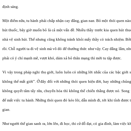
định sáng.
Một điểm nữa, tu hành phải chấp nhận cay đắng, gian nan. Bỏ một thói quen nào
hút thuốc, bây giờ muốn bỏ là cả một vấn đề. Nhiều thầy trước kia quen hút thu
nhà vệ sinh hút. Thế nhưng cũng không tránh khỏi mấy thầy có trách nhiệm. Bởi 
rồi. Chỗ người ta đi vệ sinh mà vô đó để thưởng thức như vậy. Cay đắng lắm, 
phải có ý chí mạnh mẽ, vượt khó, dám xả bỏ thân mạng thì mới tu tập được.
Vì vậy trong pháp nghi thọ giới, luôn luôn có những lời nhắc của các bậc giới
không thể mất giới”. Ở đây đối với những thói quen hiện đời, hay những chủng
không quyết tâm tẩy rửa, chuyển hóa thì không thể chiến thắng được nó. Song
để mất việc tu hành. Những thói quen đó kéo lôi, dẫn mình đi, tới khi tỉnh được t
gian.
Như người thế gian sanh ra, lớn lên, đi học, thi cử đỗ đạt, có gia đình, làm việc 