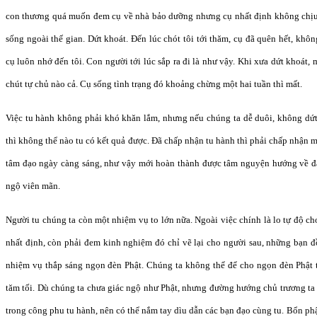
con thương quá muốn đem cụ về nhà bảo dưỡng nhưng cụ nhất định không chịu,
sống ngoài thế gian. Dứt khoát. Đến lúc chót tôi tới thăm, cụ đã quên hết, khô
cụ luôn nhớ đến tôi. Con người tới lúc sắp ra đi là như vậy. Khi xưa dứt khoát
chút tự chủ nào cả. Cụ sống tình trạng đó khoảng chừng một hai tuần thì mất.
Việc tu hành không phải khó khăn lắm, nhưng nếu chúng ta dễ duôi, không dứ
thì không thể nào tu có kết quả được. Đã chấp nhận tu hành thì phải chấp nhận 
tâm đạo ngày càng sáng, như vậy mới hoàn thành được tâm nguyện hướng về đạ
ngộ viên mãn.
Người tu chúng ta còn một nhiệm vụ to lớn nữa. Ngoài việc chính là lo tự độ cho 
nhất định, còn phải đem kinh nghiệm đó chỉ vẽ lại cho người sau, những bạn đ
nhiệm vụ thắp sáng ngọn đèn Phật. Chúng ta không thể để cho ngọn đèn Phật 
tăm tối. Dù chúng ta chưa giác ngộ như Phật, nhưng đường hướng chủ trương t
trong công phu tu hành, nên có thể nắm tay dìu dẫn các bạn đạo cùng tu. Bổn phậ