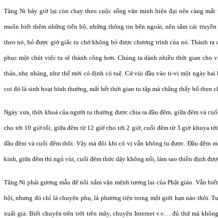
Tăng Ni bây giờ lại còn chạy theo cuộc sống văn minh hiện đại nên càng mất t
muốn biết thêm những tiến bộ, những thông tin bên ngoài, nên sắm cái truyền 
theo nó, bỏ được giờ giấc tu chớ không bỏ được chương trình của nó. Thành ra
phục một chút việc tu sẽ thành công hơn. Chúng ta dành nhiều thời gian cho vi
thản, nhẹ nhàng, như thế mới có định có tuệ. Cứ vùi đầu vào ti-vi một ngày hai
coi đó là sinh hoạt bình thường, mất hết thời gian tu tập mà chẳng thấy hổ thẹn ch
Ngày xưa, thời khoá của người tu thường được chia ra đầu đêm, giữa đêm và cu
cho tới 10 giờ tối, giữa đêm từ 12 giờ cho tới 2 giờ, cuối đêm từ 3 giờ khuya tớ
đầu đêm và cuối đêm thôi. Vậy mà đôi khi có vị vẫn không tu được. Đầu đêm mắ
kinh, giữa đêm thì ngủ vùi, cuối đêm thức dậy không nổi, làm sao thiền định đượ
Tăng Ni phải gương mẫu để nối nắm vận mệnh tương lai của Phật giáo. Vẫn biết 
hội, nhưng đó chỉ là chuyện phụ, là phương tiện trong một giới hạn nào thôi. T
xuất gia. Biết chuyện trên trời trên mây, chuyện Internet v.v… đủ thứ mà khôn