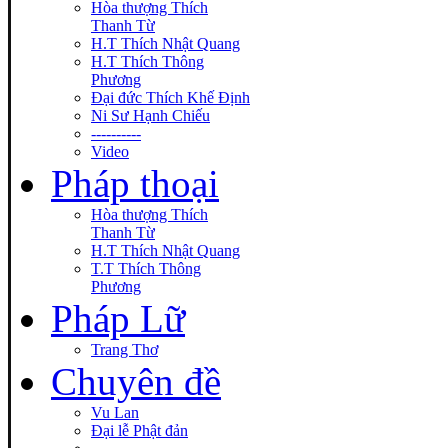
Hòa thượng Thích
Thanh Từ
H.T Thích Nhật Quang
H.T Thích Thông
Phương
Đại đức Thích Khế Định
Ni Sư Hạnh Chiếu
----------
Video
Pháp thoại
Hòa thượng Thích
Thanh Từ
H.T Thích Nhật Quang
T.T Thích Thông
Phương
Pháp Lữ
Trang Thơ
Chuyên đề
Vu Lan
Đại lễ Phật đản