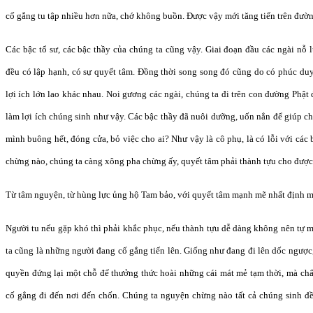
cố gắng tu tập nhiều hơn nữa, chớ không buồn. Được vậy mới tăng tiến trên đườn
Các bậc tổ sư, các bậc thầy của chúng ta cũng vậy. Giai đoạn đầu các ngài nỗ 
đều có lập hạnh, có sự quyết tâm. Đồng thời song song đó cũng do có phúc du
lợi ích lớn lao khác nhau. Noi gương các ngài, chúng ta đi trên con đường Phật 
làm lợi ích chúng sinh như vậy. Các bậc thầy đã nuôi dưỡng, uốn nắn để giúp ch
mình buông hết, đóng cửa, bỏ việc cho ai? Như vậy là cô phụ, là có lỗi với các
chừng nào, chúng ta càng xông pha chừng ấy, quyết tâm phải thành tựu cho đượ
Từ tâm nguyện, từ hùng lực ủng hộ Tam bảo, với quyết tâm mạnh mẽ nhất định mì
Người tu nếu gặp khó thì phải khắc phục, nếu thành tựu dễ dàng không nên tự 
ta cũng là những người đang cố gắng tiến lên. Giống như đang đi lên dốc ngược,
quyền đứng lại một chỗ để thưởng thức hoài những cái mát mẻ tạm thời, mà chấ
cố gắng đi đến nơi đến chốn. Chúng ta nguyện chừng nào tất cả chúng sinh đề