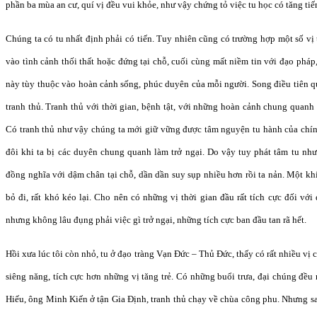
phần ba mùa an cư, quí vị đều vui khỏe, như vậy chứng tỏ việc tu học có tăng tiế
Chúng ta có tu nhất định phải có tiến. Tuy nhiên cũng có trường hợp một số vị
vào tình cảnh thối thất hoặc đứng tại chỗ, cuối cùng mất niềm tin với đạo pháp
này tùy thuộc vào hoàn cảnh sống, phúc duyên của mỗi người. Song điều tiên qu
tranh thủ. Tranh thủ với thời gian, bệnh tật, với những hoàn cảnh chung quanh 
Có tranh thủ như vậy chúng ta mới giữ vững được tâm nguyện tu hành của chín
đôi khi ta bị các duyên chung quanh làm trở ngại. Do vậy tuy phát tâm tu nh
đồng nghĩa với dậm chân tại chỗ, dần dần suy sụp nhiều hơn rồi ta nản. Một kh
bỏ đi, rất khó kéo lại. Cho nên có những vị thời gian đầu rất tích cực đối với
nhưng không lâu đụng phải việc gì trở ngại, những tích cực ban đầu tan rã hết.
Hồi xưa lúc tôi còn nhỏ, tu ở đạo tràng Vạn Đức – Thủ Đức, thấy có rất nhiều vị 
siêng năng, tích cực hơn những vị tăng trẻ. Có những buổi trưa, đại chúng đều 
Hiếu, ông Minh Kiến ở tận Gia Định, tranh thủ chạy về chùa công phu. Nhưng s