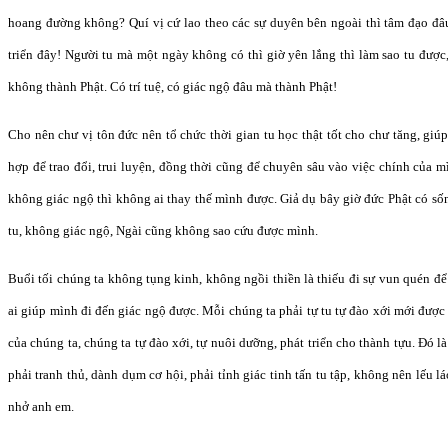
hoang đường không? Quí vị cứ lao theo các sự duyên bên ngoài thì tâm đạo đâu 
triển đây! Người tu mà một ngày không có thì giờ yên lắng thì làm sao tu được,
không thành Phật. Có trí tuệ, có giác ngộ đâu mà thành Phật!
Cho nên chư vị tôn đức nên tổ chức thời gian tu học thật tốt cho chư tăng, gi
hợp để trao đổi, trui luyện, đồng thời cũng để chuyên sâu vào việc chính của m
không giác ngộ thì không ai thay thế mình được. Giả dụ bây giờ đức Phật có sốn
tu, không giác ngộ, Ngài cũng không sao cứu được mình.
Buổi tối chúng ta không tụng kinh, không ngồi thiền là thiếu đi sự vun quén để
ai giúp mình đi đến giác ngộ được. Mỗi chúng ta phải tự tu tự đào xới mới được
của chúng ta, chúng ta tự đào xới, tự nuôi dưỡng, phát triển cho thành tựu. Đó l
phải tranh thủ, dành dụm cơ hội, phải tỉnh giác tinh tấn tu tập, không nên lếu 
nhở anh em.