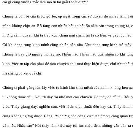
cái gì cũng vướng mắc làm sao tự tại giải thoát được?
Chúng ta còn bị câu thúc, gò bó, ép ngặt trong các sự duyên đó nhiều lắm. Tớ
mình không chịu ăn. Rõ ràng còn nhiều bất an bất ổn nằm sẵn trong chúng ta, có
những cảnh duyên khi ta tiếp xúc, chạm mắt chạm tai là có liền, vì vậy lúc nào
Có khi đang tụng kinh mình cũng phiền não nữa. Như đang tụng kinh mà mấy đ
Không lẽ bây giờ ngừng mõ rầy nó. Phiền não. Phiền não quá nhiều có khi tụng
kinh. Việc tu tập cần phải để tâm chuyên chú mới thực hiện được, chứ như thế th
mà chẳng có kết quả chi.
Chúng ta phải gắng lên, lấy việc tu hành làm sinh mệnh của mình, không hẹn nay
tu không được đâu. Nói tới đây tôi nhớ một câu chuyện. Có thầy đó rất tài. Bởi 
việc. Thầy giảng dạy, nghiên cứu, viết lách, dịch thuật đều hay cả. Thầy làm 
cũng không ngừng được. Càng lớn chừng nào công việc, nhiệm vụ càng quan tr
và nhắc. Nhắc sao? Nói thầy làm kiểu này tới lúc chết, đem những văn bản ra 