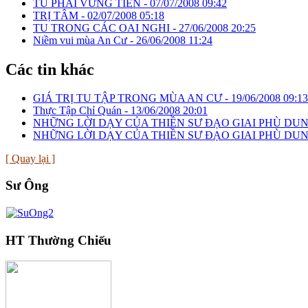
TU PHẢI VỮNG TIẾN -
07/07/2008 09:42
TRỊ TÂM -
02/07/2008 05:18
TU TRONG CÁC OAI NGHI -
27/06/2008 20:25
Niềm vui mùa An Cư -
26/06/2008 11:24
Các tin khác
GIÁ TRỊ TU TẬP TRONG MÙA AN CƯ -
19/06/2008 09:13
Thực Tập Chỉ Quán -
13/06/2008 20:01
NHỮNG LỜI DẠY CỦA THIỀN SƯ ĐẠO GIAI PHÙ DUNG - 
NHỮNG LỜI DẠY CỦA THIỀN SƯ ĐẠO GIAI PHÙ DUN
[ Quay lại ]
Sư Ông
HT Thường Chiếu