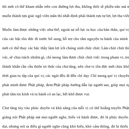
thì mới có thể kham nhẫn trên con đường lợi tha, không thôi sẽ phiền não mà 
muốn thành tựu giác ngộ viên mãn thì nhất định phải thành tựu tự lợi, lợi tha vi
Muốn làm được những việc như thế, ngoài sự nỗ lực tu học của bản thân, quí v
của các bậc tôn đức đi trước bổ sung, hỗ trợ cho tâm nguyện tu hành của mình
mới có thể thay các bậc thầy làm lợi ích chúng sinh chút chút. Làm chút chút t
vác, sẽ chịu trách nhiệm gì, chỉ mong làm được chút chút việc trong phạm vi, t
thành khẩn cần cầu thiện tri thức của chư tăng, nên chư vị tôn đức mới chịu kh
thời gian tu tập của quí vị, các ngài đều đi đến chỉ dạy. Chỉ mong quí vị chuyên
phát minh được Phật pháp, đem Phật pháp hướng dẫn lại người sau, giúp mọi 
phát tâm tin kính và tu hành có an lạc, hết khổ được vui.
Chư tăng tùy vào phúc duyên và khả năng của mỗi vị có thể hoằng truyền Phật 
giảng nói Phật pháp mà mọi người nghe, hiểu và hành được, đó là phúc duyên.
dai, nhưng nói ra điều gì người nghe cũng khó hiểu, khó cảm thông, đó là thiếu