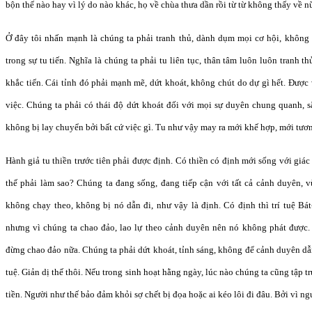
bộn thế nào hay vì lý do nào khác, họ về chùa thưa dần rồi từ từ không thấy về n
Ở đây tôi nhấn mạnh là chúng ta phải tranh thủ, dành dụm mọi cơ hội, không
trong sự tu tiến. Nghĩa là chúng ta phải tu liên tục, thân tâm luôn luôn tranh t
khắc tiến. Cái tỉnh đó phải mạnh mẽ, dứt khoát, không chút do dự gì hết. Đượ
việc. Chúng ta phải có thái độ dứt khoát đối với mọi sự duyên chung quanh, 
không bị lay chuyển bởi bất cứ việc gì. Tu như vậy may ra mới khế hợp, mới tươn
Hành giả tu thiền trước tiên phải được định. Có thiền có định mới sống với giá
thế phải làm sao? Chúng ta đang sống, đang tiếp cận với tất cả cảnh duyên, v
không chạy theo, không bị nó dẫn đi, như vậy là định. Có định thì trí tuệ Bát-
nhưng vì chúng ta chao đảo, lao lự theo cảnh duyên nên nó không phát được. B
đừng chao đảo nữa. Chúng ta phải dứt khoát, tỉnh sáng, không để cảnh duyên d
tuệ. Giản dị thế thôi. Nếu trong sinh hoạt hằng ngày, lúc nào chúng ta cũng tập 
tiền. Người như thế bảo đảm khỏi sợ chết bị đọa hoặc ai kéo lôi đi đâu. Bởi vì ng