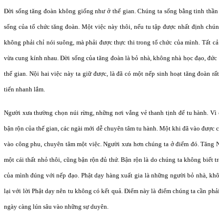
Đời sống tăng đoàn không giống như ở thế gian. Chúng ta sống bằng tinh thần 
sống của tổ chức tăng đoàn. Một việc này thôi, nếu tu tập được nhất định chún
không phải chỉ nói suông, mà phải được thực thi trong tổ chức của mình. Tất c
vừa cung kính nhau. Đời sống của tăng đoàn là bỏ nhà, không nhà học đạo, đức
thế gian. Nội hai việc này ta giữ được, là đã có một nếp sinh hoạt tăng đoàn rấ
tiến nhanh lắm.
Người xưa thường chọn núi rừng, những nơi vắng vẻ thanh tịnh để tu hành. Vì 
bận rộn của thế gian, các ngài mới dễ chuyên tâm tu hành. Một khi đã vào được cử
vào công phu, chuyên tâm một việc. Người xưa hơn chúng ta ở điểm đó. Tăng Ni
một cái thất nhỏ thôi, cũng bận rộn đủ thứ. Bận rộn là do chúng ta không biết 
của mình đúng với nếp đạo. Phật dạy hàng xuất gia là những người bỏ nhà, kh
lại với lời Phật dạy nên tu không có kết quả. Điểm này là điểm chúng ta cần phả
ngày càng lún sâu vào những sự duyên.