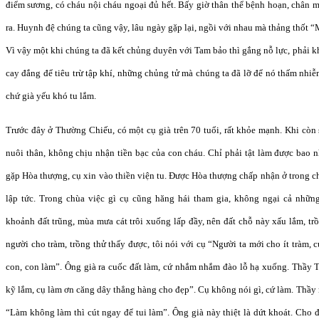
điểm sương, có cháu nội cháu ngoại đủ hết. Bấy giờ thân thể bệnh hoạn, chân 
ra. Huynh đệ chúng ta cũng vậy, lâu ngày gặp lại, ngồi với nhau mà thảng thốt “M
Vì vậy một khi chúng ta đã kết chủng duyên với Tam bảo thì gắng nỗ lực, phải k
cay đắng để tiêu trừ tập khí, những chủng tử mà chúng ta đã lỡ để nó thấm nhiễ
chứ già yếu khó tu lắm.
Trước đây ở Thường Chiếu, có một cụ già trên 70 tuổi, rất khỏe mạnh. Khi còn s
nuôi thân, không chịu nhận tiền bạc của con cháu. Chỉ phải tật làm được bao 
gặp Hòa thượng, cụ xin vào thiền viện tu. Được Hòa thượng chấp nhận ở trong ch
lập tức. Trong chùa việc gì cụ cũng hăng hái tham gia, không ngại cả nhữ
khoảnh đất trũng, mùa mưa cát trôi xuống lấp đầy, nên đất chỗ này xấu lắm, t
người cho tràm, trồng thử thấy được, tôi nói với cụ “Người ta mới cho ít tràm, 
con, con làm”. Ông già ra cuốc đất làm, cứ nhắm nhắm đào lỗ hạ xuống. Thầy Tr
kỹ lắm, cụ làm ơn căng dây thẳng hàng cho đẹp”. Cụ không nói gì, cứ làm. Thầy n
“Làm không làm thì cút ngay để tui làm”. Ông già này thiệt là dứt khoát. Cho