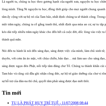
Là người tu, chúng ta học theo gương hạnh của người xưa, nguyện tu học chừ
lòng mình. Tăng Ni nguyện tu học, đồng thời giúp cho mọi người chung quanh 
tâm ấy cộng với sự hộ trì của Tam bảo, nhất định chúng ta sẽ thành công. Trong 
một trăm ngày, chúng ta cố gắng tranh thủ, nhất định qua mùa an cư, sự tu tập 
kéo dài tiếp nhiều trăm ngày khác cho đến hết cả cuộc đời, dốc lòng vào việc t
thành quả mãn.
Nói đến tu hành là nói đến sáng đạo, sáng được việc của mình, làm chủ sinh tử
duyên, với cơm ăn áo mặc, với chùa chiền, bản đạo… mà làm sao cho sáng đạo,
sáng được ngọn đèn Phật, nối tiếp tâm đăng chư Tổ. Chúng ta thành khẩn cúi đ
Tam bảo và cũng cúi đầu ghi nhận công đức, sự hộ trì giáo dưỡng của chư vị tôn
sự hỗ trợ của đàn-na thí chủ, quyết tâm phải sáng được đạo mới thôi.
Tin mới
TU LÀ PHÁT HUY TRÍ TUỆ -
11/07/2008 08:44