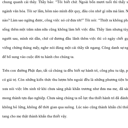
chung quanh cái thây. Thầy bảo: “Tôi biết chứ. Ngoài bốn mươi tuổi thì thấy s
ngành văn hóa. Tôi sợ lắm, hôm nào mình đột quỵ, đâu còn nhớ gì nữa mà làm. 
nào? Làm sao ngừng được, công việc nó cứ đưa tới!” Tôi nói: “Thiệt ra không ph
sống thêm một trăm năm nữa cũng không làm hết việc đâu. Thầy làm nhưng tùy t
người sau, mình rút dần, chứ cứ đương đầu lãnh thêm việc thì có ngày chết g
viếng chừng tháng mấy, nghe nói đùng một cái thầy tắt ngang. Công danh sự n
để bổ sung vào cuộc đời tu hành cho chúng ta.
Trên con đường Phật đạo, tất cả chúng ta đều biết sự hành trì, công phu tu tập,
có giá trị. Còn những kiến thức thu lượm bên ngoài đều là những phương tiện b
xưa nói việc lớn sinh tử khi chưa sáng phải khẩn trương như đưa ma mẹ, đã s
mong thành tựu đạo nghiệp. Chưa sáng chúng ta nỗ lực tha thiết hành trì đã đành,
không bỏ lửng, không để thời gian qua suông. Lúc nào cũng thành khẩn chí thi
tang cho mẹ thật thành khẩn tha thiết vậy.