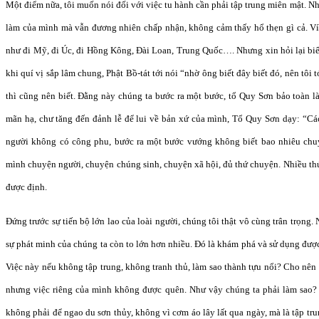
Một điểm nữa, tôi muốn nói đối với việc tu hành cần phải tập trung miên mật. Nh
làm của mình mà vẫn đương nhiên chấp nhận, không cảm thấy hổ thẹn gì cả. Ví 
như đi Mỹ, đi Úc, đi Hồng Kông, Đài Loan, Trung Quốc…. Nhưng xin hỏi lại biế
khi quí vị sắp lâm chung, Phật Bồ-tát tới nói “nhờ ông biết đây biết đó, nên tôi 
thì cũng nên biết. Đằng này chúng ta bước ra một bước, tổ Quy Sơn bảo toàn là
mãn hạ, chư tăng đến đảnh lễ để lui về bản xứ của mình, Tổ Quy Sơn dạy: “Các
người không có công phu, bước ra một bước vướng không biết bao nhiêu chu
mình chuyện người, chuyện chúng sinh, chuyện xã hội, đủ thứ chuyện. Nhiều th
được định.
Đứng trước sự tiến bộ lớn lao của loài người, chúng tôi thật vô cùng trân trọng.
sự phát minh của chúng ta còn to lớn hơn nhiều. Đó là khám phá và sử dụng đượ
Việc này nếu không tập trung, không tranh thủ, làm sao thành tựu nổi? Cho nên
nhưng việc riêng của mình không được quên. Như vậy chúng ta phải làm sao? Ph
không phải để ngao du sơn thủy, không vì cơm áo lây lất qua ngày, mà là tập tru