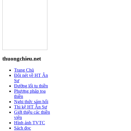
thuongchieu.net
Trang Chủ
Đôi nét về HT Ân
Sư
Đường lối tu thiền
Phương pháp tọa
thiền
Nghi thức sám hối
Thi kệ HT Ân Sư
Giới thiệu các thiền
viện
Hình ảnh TVTC
Sách đọc