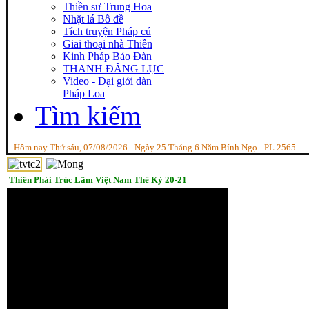
Thiền sư Trung Hoa
Nhặt lá Bồ đề
Tích truyện Pháp cú
Giai thoại nhà Thiền
Kinh Pháp Bảo Đàn
THANH ĐĂNG LỤC
Video - Đại giới dàn
Pháp Loa
Tìm kiếm
Hôm nay Thứ sáu, 07/08/2026 - Ngày 25 Tháng 6 Năm Bính Ngọ - PL 2565
Thiền Phái Trúc Lâm Việt Nam Thế Kỷ 20-21