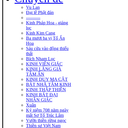
Vu Lan
Đại lễ Phật đản
----------
Kinh Pháp Hoa - giảng
lục
Kinh Kim Cang
Ba mươi ba vị Tổ Ấn
Hoa
Sáu cửa vào động thiếu
thất
Bích Nham Lục
KINH VIÊN GIÁC
KINH LĂNG GIÀ
TÂM ẤN
KINH DUY MA CẬT
BÁT NHÃ TÂM KINH
KINH THẬP THIỆN
KINH BÁT ĐẠI
NHÂN GIÁC
Xuân
Kỷ niệm 708 năm ngày
mất Sơ Tổ Trúc Lâm
Vườn thiền rừng ngọc
Thiền sư Việt Nam