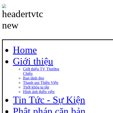
Home
Giới thiệu
Giới thiệu TV Thường
Chiếu
Ban lãnh đạo
Thanh qui Thiền Viện
Thời khóa tu tập
Hình ảnh thiền viện
Tin Tức - Sự Kiện
Phật pháp căn bản