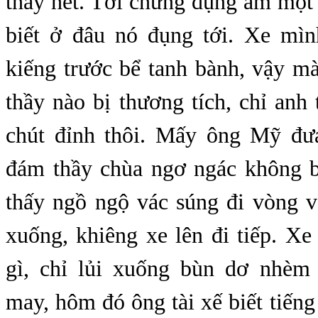
thấy hết. Tới chừng đụng ầm một
biết ở đâu nó đụng tới. Xe mìn
kiếng trước bể tanh bành, vậy m
thầy nào bị thương tích, chỉ anh
chút đỉnh thôi. Mấy ông Mỹ đư
đám thầy chùa ngơ ngác không b
thấy ngồ ngộ vác súng đi vòng v
xuống, khiêng xe lên đi tiếp. X
gì, chỉ lủi xuống bùn dơ nhèm
may, hôm đó ông tài xế biết tiếng