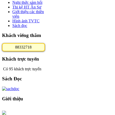
Nghi thức sám hối
Thi kệ HT Ân Sư
Giới thiệu các thiền
viện
Hình ảnh TVTC
Sách đọc
Khách viếng thăm
8
8
3
3
2
7
1
8
Khách trực tuyến
Có 95 khách trực tuyến
Sách Đọc
Giới thiệu