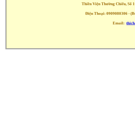
Thiền Viện Thường Chiếu, Số 1
Điện Thoại: 0909080306 - (Buổ
Email:
thic