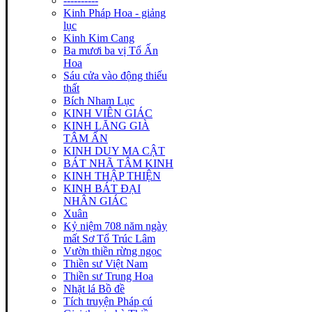
----------
Kinh Pháp Hoa - giảng
lục
Kinh Kim Cang
Ba mươi ba vị Tổ Ấn
Hoa
Sáu cửa vào động thiếu
thất
Bích Nham Lục
KINH VIÊN GIÁC
KINH LĂNG GIÀ
TÂM ẤN
KINH DUY MA CẬT
BÁT NHÃ TÂM KINH
KINH THẬP THIỆN
KINH BÁT ĐẠI
NHÂN GIÁC
Xuân
Kỷ niệm 708 năm ngày
mất Sơ Tổ Trúc Lâm
Vườn thiền rừng ngọc
Thiền sư Việt Nam
Thiền sư Trung Hoa
Nhặt lá Bồ đề
Tích truyện Pháp cú