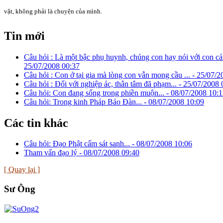
vật, không phải là chuyện của mình.
Tin mới
Câu hỏi : Là một bậc phụ huynh, chúng con hay nói với con cái
25/07/2008 00:37
Câu hỏi : Con ở tại gia mà lòng con vẫn mong cầu ... -
25/07/2
Câu hỏi : Đối với nghiệp ác, thân tâm đã phạm... -
25/07/2008 
Câu hỏi: Con đang sống trong phiền muộn... -
08/07/2008 10:1
Câu hỏi: Trong kinh Pháp Bảo Đàn... -
08/07/2008 10:09
Các tin khác
Câu hỏi: Đạo Phật cấm sát sanh... -
08/07/2008 10:06
Tham vấn đạo lý -
08/07/2008 09:40
[ Quay lại ]
Sư Ông