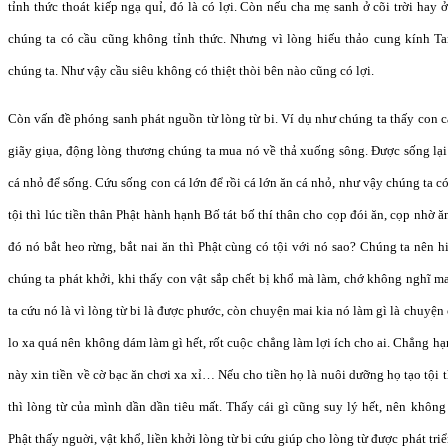
tỉnh thức thoát kiếp ngạ quỉ, đó là có lợi. Còn nếu cha mẹ sanh ở cõi trời hay
chúng ta có cầu cũng không tỉnh thức. Nhưng vì lòng hiếu thảo cung kính T
chúng ta. Như vậy cầu siêu không có thiệt thòi bên nào cũng có lợi.
Còn vấn đề phóng sanh phát nguồn từ lòng từ bi. Ví dụ như chúng ta thấy con cá
giãy giụa, động lòng thương chúng ta mua nó về thả xuống sông. Được sống lại
cá nhỏ để sống. Cứu sống con cá lớn để rồi cá lớn ăn cá nhỏ, như vậy chúng ta 
tội thì lúc tiền thân Phật hành hạnh Bố tát bố thí thân cho cọp đói ăn, cọp nhờ ă
đó nó bắt heo rừng, bắt nai ăn thì Phật cùng có tội với nó sao? Chúng ta nên h
chúng ta phát khởi, khi thấy con vật sắp chết bị khổ mà làm, chớ không nghĩ ma
ta cứu nó là vì lòng từ bi là được phước, còn chuyện mai kia nó làm gì là chuyện
lo xa quá nên không dám làm gì hết, rốt cuộc chẳng làm lợi ích cho ai. Chẳng hạ
này xin tiền về cờ bạc ăn chơi xa xỉ… Nếu cho tiền họ là nuôi dưỡng họ tạo tội
thì lòng từ của mình dần dần tiêu mất. Thấy cái gì cũng suy lý hết, nên không
Phật thấy nguời, vật khổ, liền khởi lòng từ bi cứu giúp cho lòng từ được phát tri