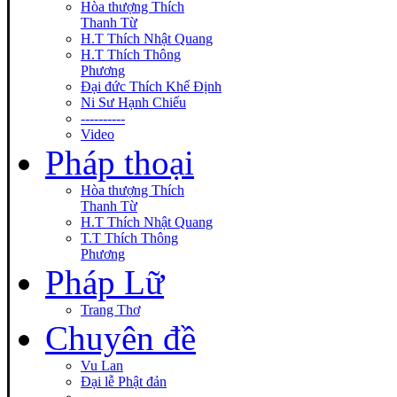
Hòa thượng Thích
Thanh Từ
H.T Thích Nhật Quang
H.T Thích Thông
Phương
Đại đức Thích Khế Định
Ni Sư Hạnh Chiếu
----------
Video
Pháp thoại
Hòa thượng Thích
Thanh Từ
H.T Thích Nhật Quang
T.T Thích Thông
Phương
Pháp Lữ
Trang Thơ
Chuyên đề
Vu Lan
Đại lễ Phật đản