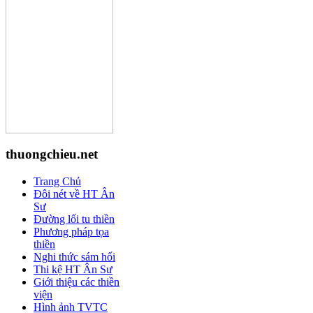
thuongchieu.net
Trang Chủ
Đôi nét về HT Ân
Sư
Đường lối tu thiền
Phương pháp tọa
thiền
Nghi thức sám hối
Thi kệ HT Ân Sư
Giới thiệu các thiền
viện
Hình ảnh TVTC