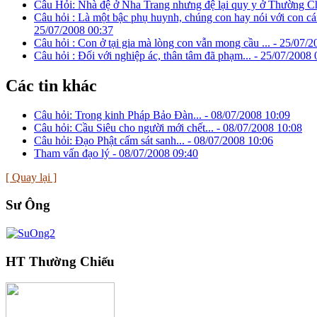
Câu Hỏi: Nhà đệ ở Nha Trang nhưng đệ lại quy y ở Thường Ch
Câu hỏi : Là một bậc phụ huynh, chúng con hay nói với con cái
25/07/2008 00:37
Câu hỏi : Con ở tại gia mà lòng con vẫn mong cầu ... -
25/07/2
Câu hỏi : Đối với nghiệp ác, thân tâm đã phạm... -
25/07/2008 
Các tin khác
Câu hỏi: Trong kinh Pháp Bảo Đàn... -
08/07/2008 10:09
Câu hỏi: Cầu Siêu cho người mới chết... -
08/07/2008 10:08
Câu hỏi: Đạo Phật cấm sát sanh... -
08/07/2008 10:06
Tham vấn đạo lý -
08/07/2008 09:40
[ Quay lại ]
Sư Ông
HT Thường Chiếu