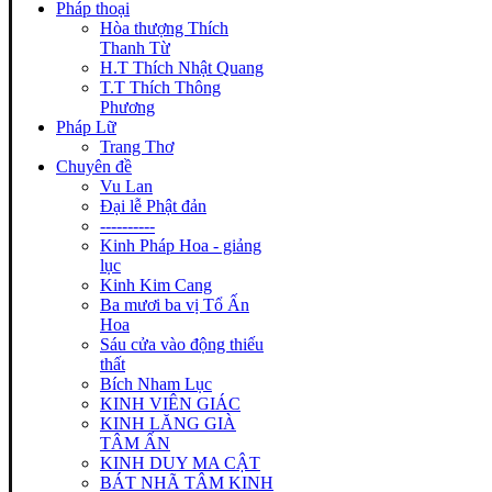
Pháp thoại
Hòa thượng Thích
Thanh Từ
H.T Thích Nhật Quang
T.T Thích Thông
Phương
Pháp Lữ
Trang Thơ
Chuyên đề
Vu Lan
Đại lễ Phật đản
----------
Kinh Pháp Hoa - giảng
lục
Kinh Kim Cang
Ba mươi ba vị Tổ Ấn
Hoa
Sáu cửa vào động thiếu
thất
Bích Nham Lục
KINH VIÊN GIÁC
KINH LĂNG GIÀ
TÂM ẤN
KINH DUY MA CẬT
BÁT NHÃ TÂM KINH