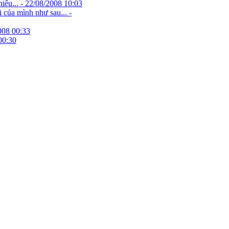
iếu... -
22/08/2008 10:03
 của mình như sau... -
008 00:33
00:30