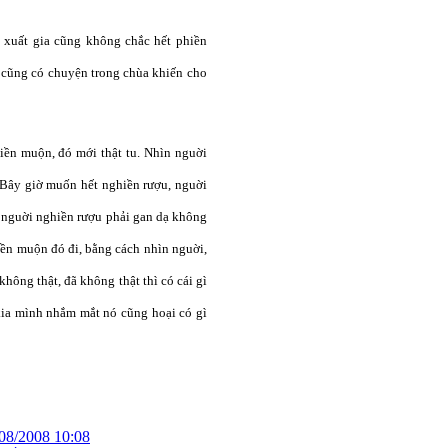
ó xuất gia cũng không chắc hết phiền
 cũng có chuyện trong chùa khiến cho
iền muộn, đó mới thật tu. Nhìn nguời
h. Bây giờ muốn hết nghiền rượu, nguời
 nguời nghiền rượu phải gan dạ không
ền muộn đó đi, bằng cách nhìn nguời,
hông thật, đã không thật thì có cái gì
kia mình nhắm mắt nó cũng hoại có gì
08/2008 10:08