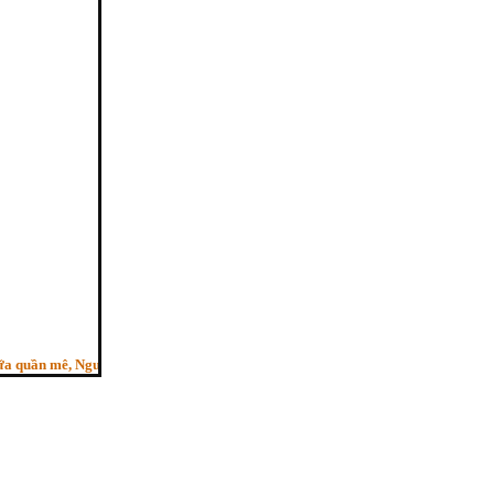
ần mê, Người trí như ngựa phi, Bỏ sau con ngựa hèn”. - (Pháp cú kệ 29, HT.Thí