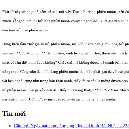
Phật tử này rất thực tế, tâm có sao nói vậy. Đạo hữu đang phiền muộn, nếu c
muộn. Ở ngoài đời thì bất mãn phiền muộn chuyện ngoài đời, xuất gia vào chùa
đạo hữu bất mãn phiền muộn.
Đừng hiểu lầm xuất gia là hết phiền muộn, mà phải ngay bây giờ buông hết ph
nghiền rượu, biết uống rượu là tốn tiền, sanh bệnh, mất trí tuệ, thiếu nhân các
khác có làm thế mình được không? Chắc chắn là không được, mà chính bản thân
uống rượu. Cũng như đạo hữu đang phiền muộn, đạo hữu phải gan dạ vất cái phi
vật bên ngoài cũng như trong bản thân mình, thấy tất cả đều là tướng duyên hợp k
để phiền muộn? Cái gì xảy đến đều thấy nó không thật, cười chơi với nó. Mai 
mà phiền muộn? Cứ như vậy mà quán rồi khéo xả bỏ thì hết phiền muộn.
Tin mới
Câu hỏi: Ngày nào con cũng tụng đọc bài kinh Bát Nhã... -
22/