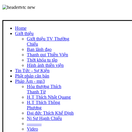
Home
Giới thiệu
Giới thiệu TV Thường
Chiếu
Ban lãnh đạo
Thanh qui Thiền Viện
Thời khóa tu tập
Hình ảnh thiền viện
Tin Tức - Sự Kiện
Phật pháp căn bản
Pháp Âm - mp3
Hòa thượng Thích
Thanh Từ
H.T Thích Nhật Quang
H.T Thích Thông
Phương
Đại đức Thích Khế Định
Ni Sư Hạnh Chiếu
----------
Video