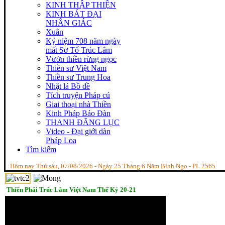
KINH THẬP THIỆN
KINH BÁT ĐẠI
NHÂN GIÁC
Xuân
Kỷ niệm 708 năm ngày
mất Sơ Tổ Trúc Lâm
Vườn thiền rừng ngọc
Thiền sư Việt Nam
Thiền sư Trung Hoa
Nhặt lá Bồ đề
Tích truyện Pháp cú
Giai thoại nhà Thiền
Kinh Pháp Bảo Đàn
THANH ĐĂNG LỤC
Video - Đại giới dàn
Pháp Loa
Tìm kiếm
Hôm nay Thứ sáu, 07/08/2026 - Ngày 25 Tháng 6 Năm Bính Ngọ - PL 2565
Thiền Phái Trúc Lâm Việt Nam Thế Kỷ 20-21