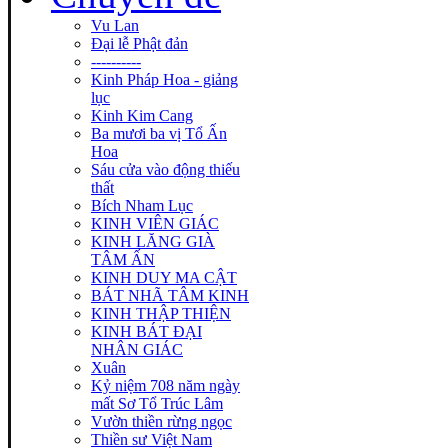
Vu Lan
Đại lễ Phật đản
----------
Kinh Pháp Hoa - giảng
lục
Kinh Kim Cang
Ba mươi ba vị Tổ Ấn
Hoa
Sáu cửa vào động thiếu
thất
Bích Nham Lục
KINH VIÊN GIÁC
KINH LĂNG GIÀ
TÂM ẤN
KINH DUY MA CẬT
BÁT NHÃ TÂM KINH
KINH THẬP THIỆN
KINH BÁT ĐẠI
NHÂN GIÁC
Xuân
Kỷ niệm 708 năm ngày
mất Sơ Tổ Trúc Lâm
Vườn thiền rừng ngọc
Thiền sư Việt Nam