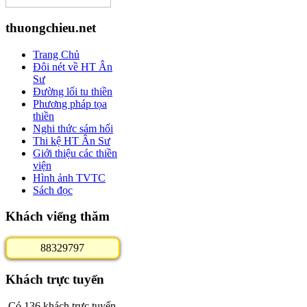
thuongchieu.net
Trang Chủ
Đôi nét về HT Ân
Sư
Đường lối tu thiền
Phương pháp tọa
thiền
Nghi thức sám hối
Thi kệ HT Ân Sư
Giới thiệu các thiền
viện
Hình ảnh TVTC
Sách đọc
Khách viếng thăm
8
8
3
2
9
7
9
7
Khách trực tuyến
Có 136 khách trực tuyến