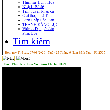
Thiền sư Trung Hoa
Nhặt lá Bồ đề
Tích truyện Pháp cú
Giai thoại nhà Thiền
Kinh Pháp Bảo Đàn
THANH ĐĂNG LỤC
Video - Đại giới dàn
Pháp Loa
Tìm kiếm
Hôm nay Thứ sáu, 07/08/2026 - Ngày 25 Tháng 6 Năm Bính Ngọ - PL 2565
Thiền Phái Trúc Lâm Việt Nam Thế Kỷ 20-21