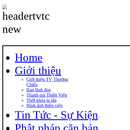
Home
Giới thiệu
Giới thiệu TV Thường
Chiếu
Ban lãnh đạo
Thanh qui Thiền Viện
Thời khóa tu tập
Hình ảnh thiền viện
Tin Tức - Sự Kiện
Phật pháp căn bản