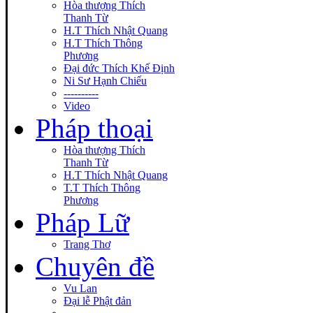
Hòa thượng Thích
Thanh Từ
H.T Thích Nhật Quang
H.T Thích Thông
Phương
Đại đức Thích Khế Định
Ni Sư Hạnh Chiếu
----------
Video
Pháp thoại
Hòa thượng Thích
Thanh Từ
H.T Thích Nhật Quang
T.T Thích Thông
Phương
Pháp Lữ
Trang Thơ
Chuyên đề
Vu Lan
Đại lễ Phật đản