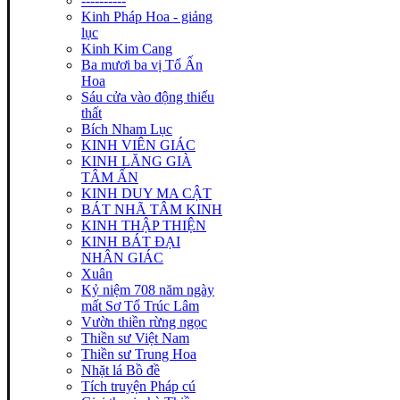
----------
Kinh Pháp Hoa - giảng
lục
Kinh Kim Cang
Ba mươi ba vị Tổ Ấn
Hoa
Sáu cửa vào động thiếu
thất
Bích Nham Lục
KINH VIÊN GIÁC
KINH LĂNG GIÀ
TÂM ẤN
KINH DUY MA CẬT
BÁT NHÃ TÂM KINH
KINH THẬP THIỆN
KINH BÁT ĐẠI
NHÂN GIÁC
Xuân
Kỷ niệm 708 năm ngày
mất Sơ Tổ Trúc Lâm
Vườn thiền rừng ngọc
Thiền sư Việt Nam
Thiền sư Trung Hoa
Nhặt lá Bồ đề
Tích truyện Pháp cú