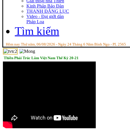
Giai thoại nhà Thiền
Kinh Pháp Bảo Đàn
THANH ĐĂNG LỤC
Video - Đại giới dàn
Pháp Loa
Tìm kiếm
Tinh cần giữa phóng dật, Tỉnh thức giữa quần mê, Người trí như ngựa phi, B
Hôm nay Thứ năm, 06/08/2026 - Ngày 24 Tháng 6 Năm Bính Ngọ - PL 2565
Thiền Phái Trúc Lâm Việt Nam Thế Kỷ 20-21