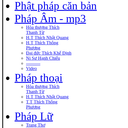
Phật pháp căn bản
Pháp Âm - mp3
Hòa thượng Thích
Thanh Từ
H.T Thích Nhật Quang
H.T Thích Thông
Phương
Đại đức Thích Khế Định
Ni Sư Hạnh Chiếu
----------
Video
Pháp thoại
Hòa thượng Thích
Thanh Từ
H.T Thích Nhật Quang
T.T Thích Thông
Phương
Pháp Lữ
Trang Thơ