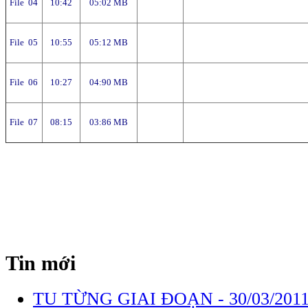
File 04
10:42
05:02 MB
File 05
10:55
05:12 MB
File 06
10:27
04:90 MB
File 07
08:15
03:86 MB
Tin mới
TU TỪNG GIAI ĐOẠN -
30/03/2011