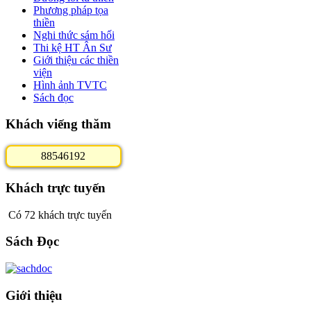
Phương pháp tọa
thiền
Nghi thức sám hối
Thi kệ HT Ân Sư
Giới thiệu các thiền
viện
Hình ảnh TVTC
Sách đọc
Khách viếng thăm
8
8
5
4
6
1
9
2
Khách trực tuyến
Có 72 khách trực tuyến
Sách Đọc
Giới thiệu