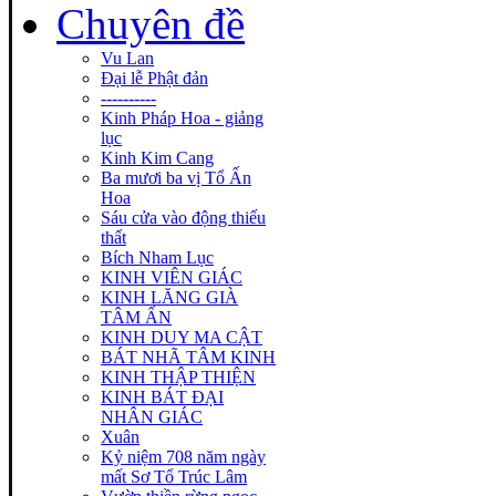
Chuyên đề
Vu Lan
Đại lễ Phật đản
----------
Kinh Pháp Hoa - giảng
lục
Kinh Kim Cang
Ba mươi ba vị Tổ Ấn
Hoa
Sáu cửa vào động thiếu
thất
Bích Nham Lục
KINH VIÊN GIÁC
KINH LĂNG GIÀ
TÂM ẤN
KINH DUY MA CẬT
BÁT NHÃ TÂM KINH
KINH THẬP THIỆN
KINH BÁT ĐẠI
NHÂN GIÁC
Xuân
Kỷ niệm 708 năm ngày
mất Sơ Tổ Trúc Lâm