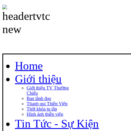
Home
Giới thiệu
Giới thiệu TV Thường
Chiếu
Ban lãnh đạo
Thanh qui Thiền Viện
Thời khóa tu tập
Hình ảnh thiền viện
Tin Tức - Sự Kiện