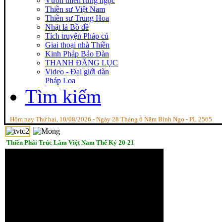
Vườn thiền rừng ngọc
Thiền sư Việt Nam
Thiền sư Trung Hoa
Nhặt lá Bồ đề
Tích truyện Pháp cú
Giai thoại nhà Thiền
Kinh Pháp Bảo Đàn
THANH ĐĂNG LỤC
Video - Đại giới dàn
Pháp Loa
Tìm kiếm
Hôm nay Thứ hai, 10/08/2026 - Ngày 28 Tháng 6 Năm Bính Ngọ - PL 2565
Thiền Phái Trúc Lâm Việt Nam Thế Kỷ 20-21