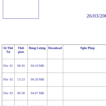
26/03/20
Số Thứ
Thời
Dung Lượng
Download
Nghe Pháp
Tự
gian
File 01
08:45
04:10 MB
File 02
13:23
06:20 MB
File 03
09:58
04:67 MB