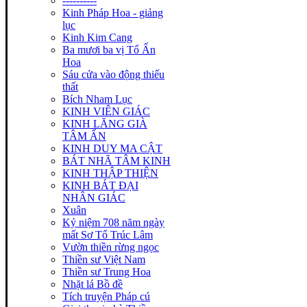
----------
Kinh Pháp Hoa - giảng
lục
Kinh Kim Cang
Ba mươi ba vị Tổ Ấn
Hoa
Sáu cửa vào động thiếu
thất
Bích Nham Lục
KINH VIÊN GIÁC
KINH LĂNG GIÀ
TÂM ẤN
KINH DUY MA CẬT
BÁT NHÃ TÂM KINH
KINH THẬP THIỆN
KINH BÁT ĐẠI
NHÂN GIÁC
Xuân
Kỷ niệm 708 năm ngày
mất Sơ Tổ Trúc Lâm
Vườn thiền rừng ngọc
Thiền sư Việt Nam
Thiền sư Trung Hoa
Nhặt lá Bồ đề
Tích truyện Pháp cú