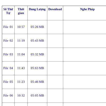
Số Thứ
Thời
Dung Lượng
Download
Nghe Pháp
Tự
gian
File 01
10:57
05:26 MB
File 02
11:19
05:43 MB
File 03
11:04
05:32 MB
File 04
11:43
05:63 MB
File 05
11:23
05:46 MB
File 06
10:32
05:05 MB