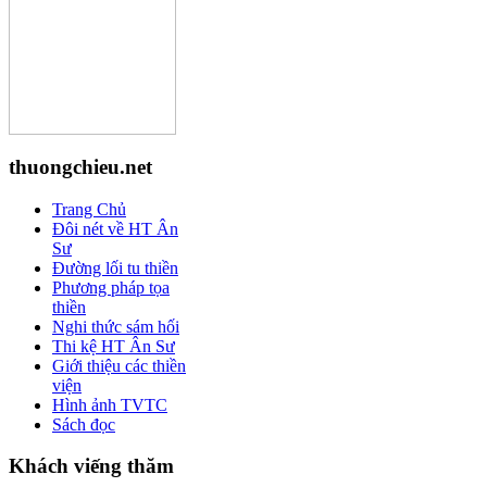
thuongchieu.net
Trang Chủ
Đôi nét về HT Ân
Sư
Đường lối tu thiền
Phương pháp tọa
thiền
Nghi thức sám hối
Thi kệ HT Ân Sư
Giới thiệu các thiền
viện
Hình ảnh TVTC
Sách đọc
Khách viếng thăm