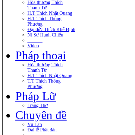
Hòa thượng Thích
Thanh Từ
H.T Thích Nhật Quang
H.T Thích Thông
Phương
Đại đức Thích Khế Định
Ni Sư Hạnh Chiếu
----------
Video
Pháp thoại
Hòa thượng Thích
Thanh Từ
H.T Thích Nhật Quang
T.T Thích Thông
Phương
Pháp Lữ
Trang Thơ
Chuyên đề
Vu Lan
Đại lễ Phật đản