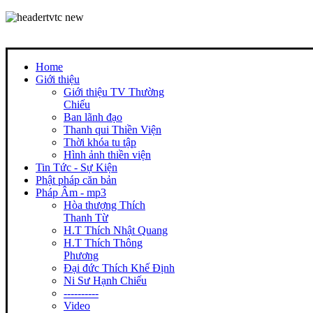
Home
Giới thiệu
Giới thiệu TV Thường
Chiếu
Ban lãnh đạo
Thanh qui Thiền Viện
Thời khóa tu tập
Hình ảnh thiền viện
Tin Tức - Sự Kiện
Phật pháp căn bản
Pháp Âm - mp3
Hòa thượng Thích
Thanh Từ
H.T Thích Nhật Quang
H.T Thích Thông
Phương
Đại đức Thích Khế Định
Ni Sư Hạnh Chiếu
----------
Video