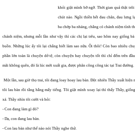
khỏi giật mình bỡ ngỡ. Thời gian quả thật trô
chút nào. Ngồi thiền hết đau chân, đau lưng lại
ba chớp ba nháng, chẳng có chánh niệm tỉnh thứ
chánh niệm, nhưng mỗi lần như vậy thì các chị lại trêu, sao hôm nay giống bà
buồn. Những lúc ấy tôi lại chẳng biết làm sao nữa. Ôi thôi! Còn bao nhiêu ch
phần lớn toàn là chuyện dở tệ, còn chuyện hay chuyện tốt thì chỉ đếm trên đầ
mãi không quên, đó là lúc mới xuất gia, được phân công công tác tại Trai đường.
Một lần, sau giờ thọ trai, tôi đang loay hoay lau bàn. Đột nhiên Thầy xuất hiện 
tôi lau bàn rồi tằng hắng mấy tiếng. Tôi giật mình xoay lại thì thấy Thầy, giống
xá. Thầy nhìn tôi cười và hỏi:
- Con đang làm gì đó?
- Dạ, con đang lau bàn.
- Con lau bàn như thế nào nói Thầy nghe thử.