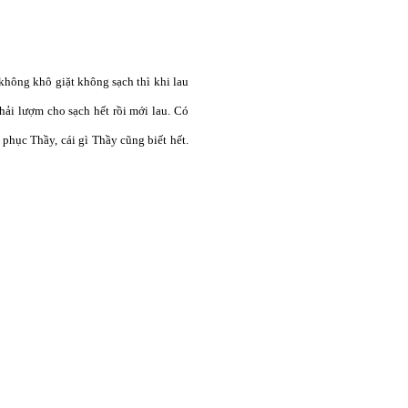
t không khô giặt không sạch thì khi lau
phải lượm cho sạch hết rồi mới lau. Có
 phục Thầy, cái gì Thầy cũng biết hết.