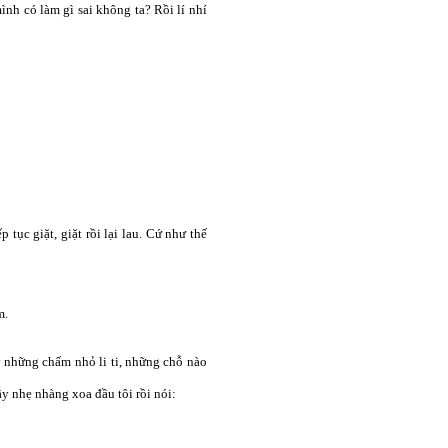
nh có làm gì sai không ta? Rồi lí nhí
 tục giặt, giặt rồi lại lau. Cứ như thế
m.
ầy những chấm nhỏ li ti, những chỗ nào
ầy nhẹ nhàng xoa đầu tôi rồi nói: