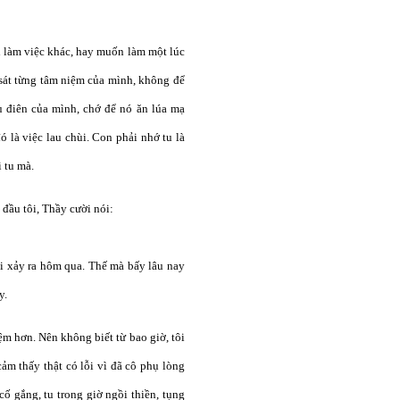
đi làm việc khác, hay muốn làm một lúc
 sát từng tâm niệm của mình, không để
u điên của mình, chớ để nó ăn lúa mạ
ó là việc lau chùi. Con phải nhớ tu là
 tu mà.
đầu tôi, Thầy cười nói:
ới xảy ra hôm qua. Thế mà bấy lâu nay
y.
ệm hơn. Nên không biết từ bao giờ, tôi
ảm thấy thật có lỗi vì đã cô phụ lòng
cố gắng, tu trong giờ ngồi thiền, tụng