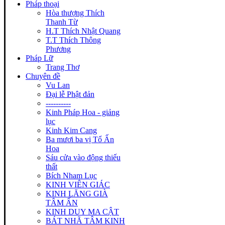
Pháp thoại
Hòa thượng Thích
Thanh Từ
H.T Thích Nhật Quang
T.T Thích Thông
Phương
Pháp Lữ
Trang Thơ
Chuyên đề
Vu Lan
Đại lễ Phật đản
----------
Kinh Pháp Hoa - giảng
lục
Kinh Kim Cang
Ba mươi ba vị Tổ Ấn
Hoa
Sáu cửa vào động thiếu
thất
Bích Nham Lục
KINH VIÊN GIÁC
KINH LĂNG GIÀ
TÂM ẤN
KINH DUY MA CẬT
BÁT NHÃ TÂM KINH