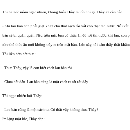
Tôi há hốc mồm ngạc nhiên, không hiểu Thầy muốn nói gì. Thầy ân cần bảo:
- Khi lau bàn con phải giặt khăn cho thật sạch rồi vắt cho thật ráo nước. Nếu vắ
bàn sẽ bị quằn quện. Nếu trên mặt bàn có thức ăn đổ rơi thì trước khi lau, con 
như thế thức ăn mới không trây ra trên mặt bàn. Lúc này, tôi cảm thấy thật khâm
Tôi liền hớn hở thưa:
- Thưa Thầy, vậy là con biết cách lau bàn rồi.
- Chưa hết đâu. Lau bàn cũng là một cách tu rất tốt đấy.
Tôi ngạc nhiên hỏi Thầy:
- Lau bàn cũng là một cách tu. Có thật vậy không thưa Thầy?
Im lặng một lúc, Thầy đáp: