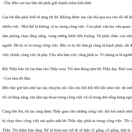
- Ừm. Khi con lau bàn thì phải giữ chánh niệm tỉnh thức.
Lau tới đâu phải biết rõ ràng tới đó. Không được lau cẩu thả qua loa cho rồi để 
nhiều việc. Như thế là không có tu trong công việc. Con phải vừa lau vừa quan
tâm phóng chạy lăng xăng, vọng tưởng khởi liền buông. Và phải chăn con trâ
người. Đó là có tu trong công việc. Khi có tu thì làm gì cũng là hạnh phúc, dù đ
việc chính, công việc là phụ. Cho nên làm việc cũng phải tu. Vì chúng ta là người
Rồi Thầy bảo tôi lau bàn cho Thầy xem. Tôi làm đúng như lời Thầy dạy. Khẽ xoa 
- Con làm tốt lắm.
Đến bây giờ khi nhớ lại câu chuyện, tôi vẫn còn bổi hổi bồi hồi như việc đó m
tôi cứ lăng xăng, tán tâm tạp thoại trong công việc và cả trong đời sống hàng ngà
Càng lớn lên, tôi lại càng được Thầy giao cho những công việc đòi hỏi trách nhi
bị chạy theo công việc mà quên mất lời Thầy dạy phải tu trong công việc. Tôi c
Thầy. Tôi thầm hứa rằng: Kể từ hôm nay trở đi sẽ thật cố gắng, cố gắng, thật là 