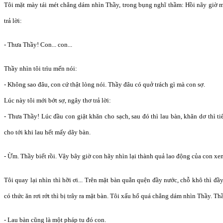
Tôi mặt mày tái mét chẳng dám nhìn Thầy, trong bụng nghĩ thầm: Hồi nãy giờ mì
trả lời:
- Thưa Thầy! Con... con...
Thầy nhìn tôi trìu mến nói:
- Không sao đâu, con cứ thật lòng nói. Thầy đâu có quở trách gì mà con sợ.
Lúc này tôi mới bớt sợ, ngây thơ trả lời:
- Thưa Thầy! Lúc đầu con giặt khăn cho sạch, sau đó thì lau bàn, khăn dơ thì tiếp
cho tới khi lau hết mấy dãy bàn.
- Ừm. Thầy biết rồi. Vậy bây giờ con hãy nhìn lại thành quả lao động của con xe
Tôi quay lại nhìn thì hỡi ơi... Trên mặt bàn quằn quện đầy nước, chỗ khô thì đ
có thức ăn rơi rớt thì bị trây ra mặt bàn. Tôi xấu hổ quá chẳng dám nhìn Thầy. Th
- Lau bàn cũng là một pháp tu đó con.