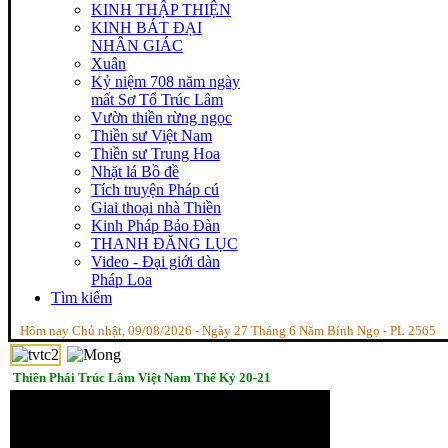
KINH THẬP THIỆN
KINH BÁT ĐẠI
NHÂN GIÁC
Xuân
Kỷ niệm 708 năm ngày
mất Sơ Tổ Trúc Lâm
Vườn thiền rừng ngọc
Thiền sư Việt Nam
Thiền sư Trung Hoa
Nhặt lá Bồ đề
Tích truyện Pháp cú
Giai thoại nhà Thiền
Kinh Pháp Bảo Đàn
THANH ĐĂNG LỤC
Video - Đại giới dàn
Pháp Loa
Tìm kiếm
Hôm nay Chủ nhật, 09/08/2026 - Ngày 27 Tháng 6 Năm Bính Ngọ - PL 2565
Thiền Phái Trúc Lâm Việt Nam Thế Kỷ 20-21