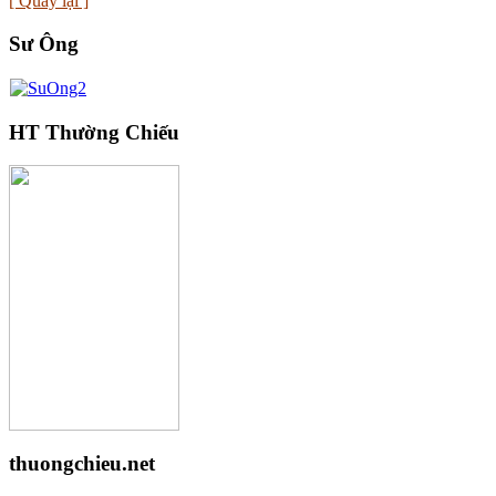
[ Quay lại ]
Sư Ông
HT Thường Chiếu
thuongchieu.net