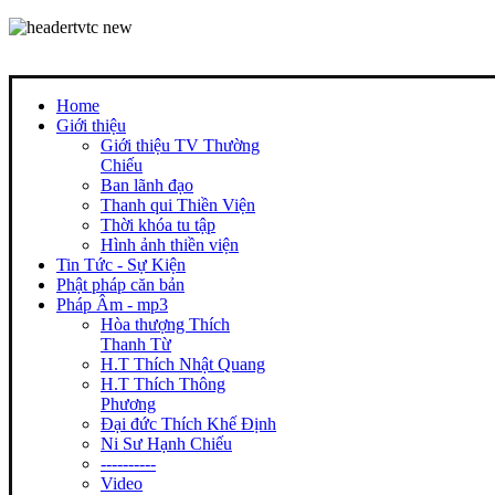
Home
Giới thiệu
Giới thiệu TV Thường
Chiếu
Ban lãnh đạo
Thanh qui Thiền Viện
Thời khóa tu tập
Hình ảnh thiền viện
Tin Tức - Sự Kiện
Phật pháp căn bản
Pháp Âm - mp3
Hòa thượng Thích
Thanh Từ
H.T Thích Nhật Quang
H.T Thích Thông
Phương
Đại đức Thích Khế Định
Ni Sư Hạnh Chiếu
----------
Video