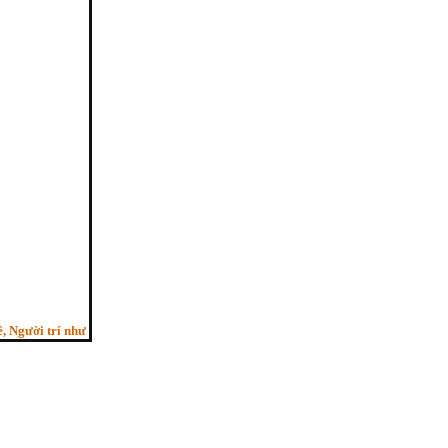
ời trí như ngựa phi, Bỏ sau con ngựa hèn”. - (Pháp cú kệ 29, HT.Thích Minh Châu