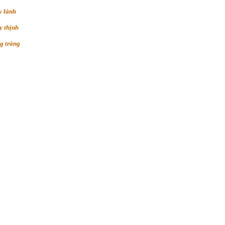
y lành
y thịnh
g tràng