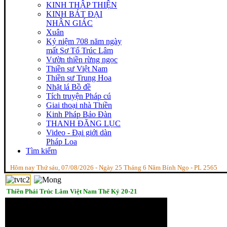
KINH THẬP THIỆN
KINH BÁT ĐẠI
NHÂN GIÁC
Xuân
Kỷ niệm 708 năm ngày
mất Sơ Tổ Trúc Lâm
Vườn thiền rừng ngọc
Thiền sư Việt Nam
Thiền sư Trung Hoa
Nhặt lá Bồ đề
Tích truyện Pháp cú
Giai thoại nhà Thiền
Kinh Pháp Bảo Đàn
THANH ĐĂNG LỤC
Video - Đại giới dàn
Pháp Loa
Tìm kiếm
Hôm nay Thứ sáu, 07/08/2026 - Ngày 25 Tháng 6 Năm Bính Ngọ - PL 2565
Thiền Phái Trúc Lâm Việt Nam Thế Kỷ 20-21