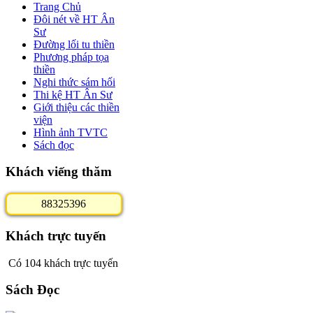
Trang Chủ
Đôi nét về HT Ân
Sư
Đường lối tu thiền
Phương pháp tọa
thiền
Nghi thức sám hối
Thi kệ HT Ân Sư
Giới thiệu các thiền
viện
Hình ảnh TVTC
Sách đọc
Khách viếng thăm
8
8
3
2
5
3
9
6
Khách trực tuyến
Có 104 khách trực tuyến
Sách Đọc