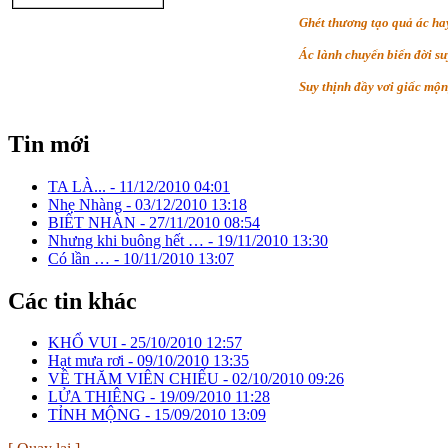
Ghét thương tạo quả ác ha
Ác lành chuyển biến đời su
Suy thịnh đầy vơi giấc mộn
Tin mới
TA LÀ... -
11/12/2010 04:01
Nhẹ Nhàng -
03/12/2010 13:18
BIẾT NHÀN -
27/11/2010 08:54
Nhưng khi buông hết … -
19/11/2010 13:30
Có lần … -
10/11/2010 13:07
Các tin khác
KHỔ VUI -
25/10/2010 12:57
Hạt mưa rơi -
09/10/2010 13:35
VỀ THĂM VIÊN CHIẾU -
02/10/2010 09:26
LỬA THIÊNG -
19/09/2010 11:28
TỈNH MỘNG -
15/09/2010 13:09