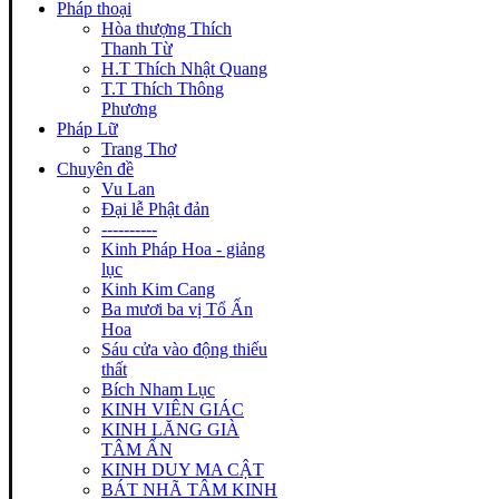
Pháp thoại
Hòa thượng Thích
Thanh Từ
H.T Thích Nhật Quang
T.T Thích Thông
Phương
Pháp Lữ
Trang Thơ
Chuyên đề
Vu Lan
Đại lễ Phật đản
----------
Kinh Pháp Hoa - giảng
lục
Kinh Kim Cang
Ba mươi ba vị Tổ Ấn
Hoa
Sáu cửa vào động thiếu
thất
Bích Nham Lục
KINH VIÊN GIÁC
KINH LĂNG GIÀ
TÂM ẤN
KINH DUY MA CẬT
BÁT NHÃ TÂM KINH