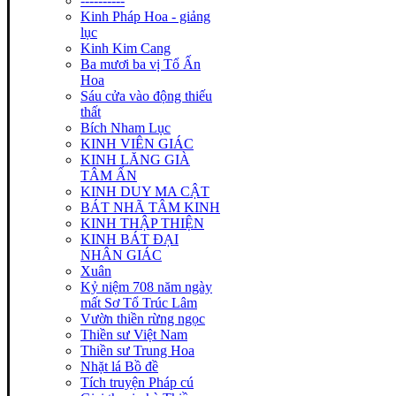
----------
Kinh Pháp Hoa - giảng
lục
Kinh Kim Cang
Ba mươi ba vị Tổ Ấn
Hoa
Sáu cửa vào động thiếu
thất
Bích Nham Lục
KINH VIÊN GIÁC
KINH LĂNG GIÀ
TÂM ẤN
KINH DUY MA CẬT
BÁT NHÃ TÂM KINH
KINH THẬP THIỆN
KINH BÁT ĐẠI
NHÂN GIÁC
Xuân
Kỷ niệm 708 năm ngày
mất Sơ Tổ Trúc Lâm
Vườn thiền rừng ngọc
Thiền sư Việt Nam
Thiền sư Trung Hoa
Nhặt lá Bồ đề
Tích truyện Pháp cú