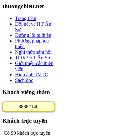
thuongchieu.net
Trang Chủ
Đôi nét về HT Ân
Sư
Đường lối tu thiền
Phương pháp tọa
thiền
Nghi thức sám hối
Thi kệ HT Ân Sư
Giới thiệu các thiền
viện
Hình ảnh TVTC
Sách đọc
Khách viếng thăm
8
8
3
8
2
1
4
6
Khách trực tuyến
Có 90 khách trực tuyến