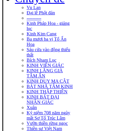
Vu Lan
Đại lễ Phật đản
----------
Kinh Pháp Hoa - giảng
lục
Kinh Kim Cang
Ba mươi ba vị Tổ Ấn
Hoa
Sáu cửa vào động thiếu
thất
Bích Nham Lục
KINH VIÊN GIÁC
KINH LĂNG GIÀ
TÂM ẤN
KINH DUY MA CẬT
BÁT NHÃ TÂM KINH
KINH THẬP THIỆN
KINH BÁT ĐẠI
NHÂN GIÁC
Xuân
Kỷ niệm 708 năm ngày
mất Sơ Tổ Trúc Lâm
Vườn thiền rừng ngọc
Thiền sư Việt Nam