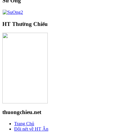
Sư Ông
HT Thường Chiếu
thuongchieu.net
Trang Chủ
Đôi nét về HT Ân