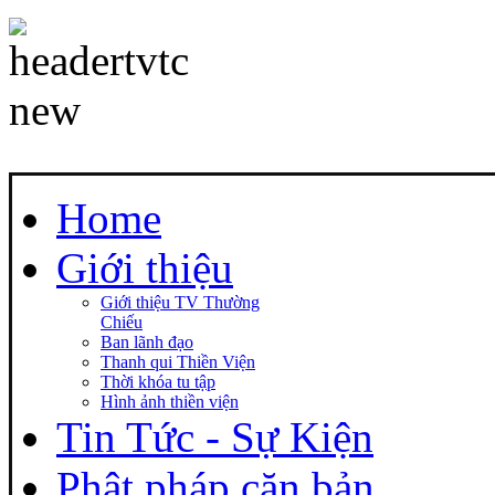
Home
Giới thiệu
Giới thiệu TV Thường
Chiếu
Ban lãnh đạo
Thanh qui Thiền Viện
Thời khóa tu tập
Hình ảnh thiền viện
Tin Tức - Sự Kiện
Phật pháp căn bản