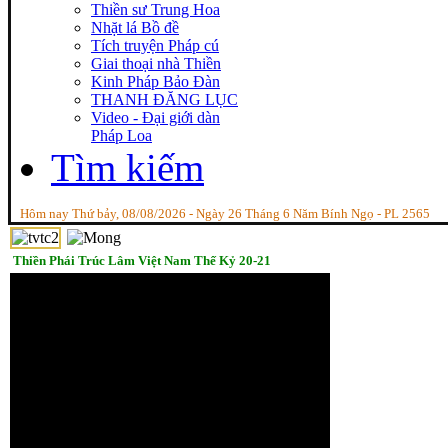
Thiền sư Trung Hoa
Nhặt lá Bồ đề
Tích truyện Pháp cú
Giai thoại nhà Thiền
Kinh Pháp Bảo Đàn
THANH ĐĂNG LỤC
Video - Đại giới dàn
Pháp Loa
Tìm kiếm
Hôm nay Thứ bảy, 08/08/2026 - Ngày 26 Tháng 6 Năm Bính Ngọ - PL 2565
Thiền Phái Trúc Lâm Việt Nam Thế Kỷ 20-21