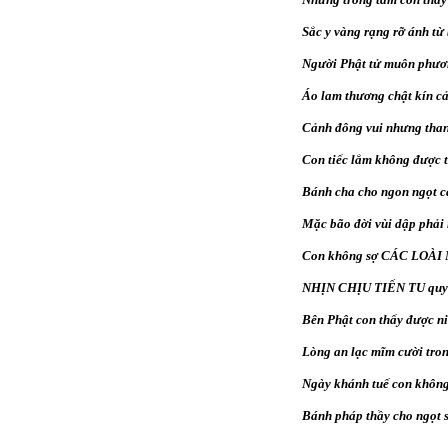
Sắc y vàng rạng rỡ ánh từ 
Người Phật tử muôn phươn
Áo lam thương chật kín c
Cảnh đông vui nhưng than
Con tiếc lắm không được 
Bánh cha cho ngon ngọt c
Mặc bão đời vùi dập phải 
Con không sợ CÁC LOÀ
NHỊN CHỊU TIẾN TU quyết
Bên Phật con thấy được n
Lòng an lạc mĩm cười tro
Ngày khánh tuế con không
Bánh pháp thầy cho ngọt s