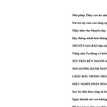
Nhờ pháp Thầy con bỏ nh
Vui trả nợ xưa con từng tạ
Thầy như cha khuyên dạy
Dạy thắng mình hơn thắng
TRUYỀN GIA BẢO dặn dò 
Vững tâm Tu đừng có biến
NÚI THÁI BÊN NGUỒN hiế
NOI GƯƠNG HẠNH NGƯỜI
CHÂU BÁU TRONG NHÀ 
DIỆU NGHĨA PHÁP HOA
Sao bỏ nhà làm cùng tử l
Ngày khánh tuế con không
Nhưng trong tâm con thấy