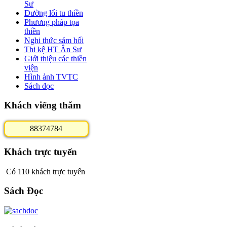
Sư
Đường lối tu thiền
Phương pháp tọa
thiền
Nghi thức sám hối
Thi kệ HT Ân Sư
Giới thiệu các thiền
viện
Hình ảnh TVTC
Sách đọc
Khách viếng thăm
8
8
3
7
4
7
8
4
Khách trực tuyến
Có 110 khách trực tuyến
Sách Đọc