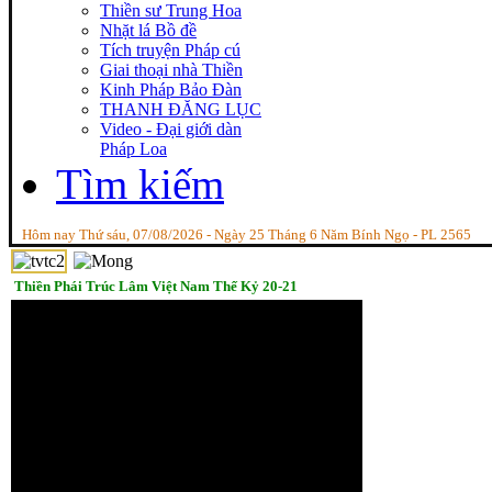
Thiền sư Trung Hoa
Nhặt lá Bồ đề
Tích truyện Pháp cú
Giai thoại nhà Thiền
Kinh Pháp Bảo Đàn
THANH ĐĂNG LỤC
Video - Đại giới dàn
Pháp Loa
Tìm kiếm
Hôm nay Thứ sáu, 07/08/2026 - Ngày 25 Tháng 6 Năm Bính Ngọ - PL 2565
Thiền Phái Trúc Lâm Việt Nam Thế Kỷ 20-21