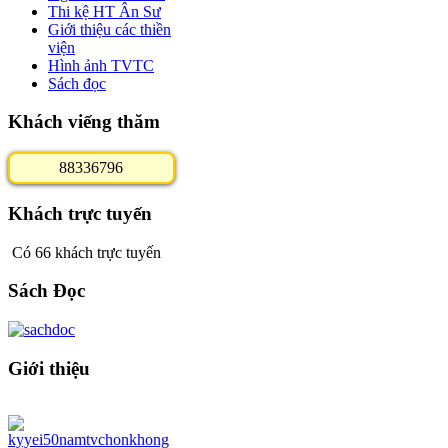
Thi kệ HT Ân Sư
Giới thiệu các thiền
viện
Hình ảnh TVTC
Sách đọc
Khách viếng thăm
8
8
3
3
6
7
9
6
Khách trực tuyến
Có 66 khách trực tuyến
Sách Đọc
Giới thiệu