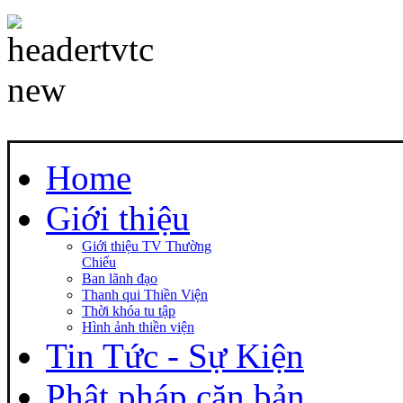
Home
Giới thiệu
Giới thiệu TV Thường
Chiếu
Ban lãnh đạo
Thanh qui Thiền Viện
Thời khóa tu tập
Hình ảnh thiền viện
Tin Tức - Sự Kiện
Phật pháp căn bản