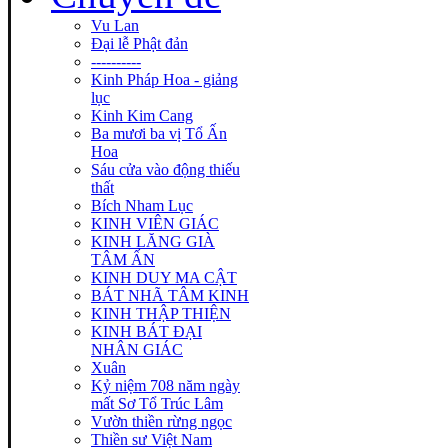
Vu Lan
Đại lễ Phật đản
----------
Kinh Pháp Hoa - giảng
lục
Kinh Kim Cang
Ba mươi ba vị Tổ Ấn
Hoa
Sáu cửa vào động thiếu
thất
Bích Nham Lục
KINH VIÊN GIÁC
KINH LĂNG GIÀ
TÂM ẤN
KINH DUY MA CẬT
BÁT NHÃ TÂM KINH
KINH THẬP THIỆN
KINH BÁT ĐẠI
NHÂN GIÁC
Xuân
Kỷ niệm 708 năm ngày
mất Sơ Tổ Trúc Lâm
Vườn thiền rừng ngọc
Thiền sư Việt Nam