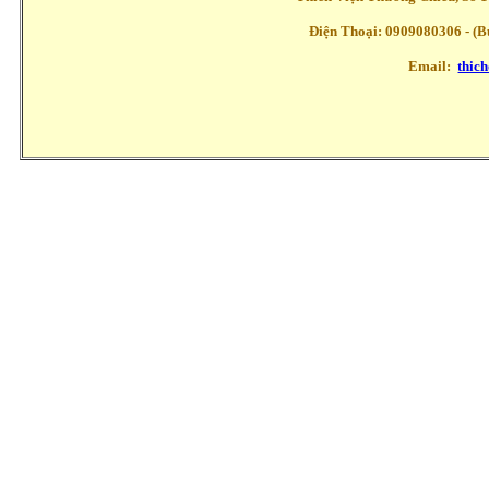
Điện Thoại: 0909080306 - (Buổ
Email:
thic