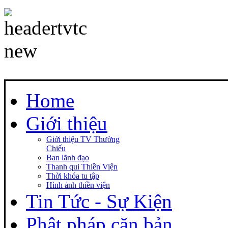
Home
Giới thiệu
Giới thiệu TV Thường
Chiếu
Ban lãnh đạo
Thanh qui Thiền Viện
Thời khóa tu tập
Hình ảnh thiền viện
Tin Tức - Sự Kiện
Phật pháp căn bản