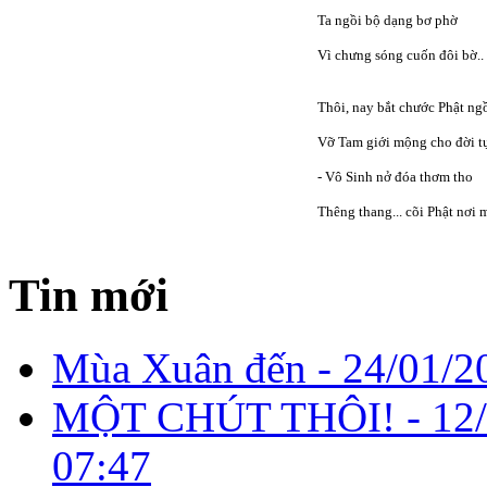
Ta ngồi bộ dạng bơ phờ
Vì chưng sóng cuốn đôi bờ.. t
Thôi, nay bắt chước Phật ng
Vỡ Tam giới mộng cho đời tự
- Vô Sinh nở đóa thơm tho
Thêng thang... cõi Phật nơi m
Tin mới
Mùa Xuân đến -
24/01/2
MỘT CHÚT THÔI! -
12
07:47