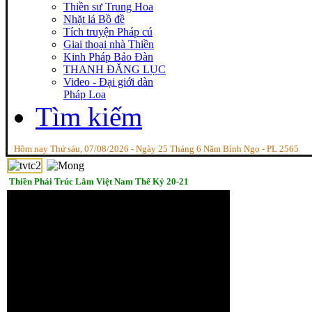
Thiền sư Trung Hoa
Nhặt lá Bồ đề
Tích truyện Pháp cú
Giai thoại nhà Thiền
Kinh Pháp Bảo Đàn
THANH ĐĂNG LỤC
Video - Đại giới dàn
Pháp Loa
Tìm kiếm
Hôm nay Thứ sáu, 07/08/2026 - Ngày 25 Tháng 6 Năm Bính Ngọ - PL 2565
Thiền Phái Trúc Lâm Việt Nam Thế Kỷ 20-21