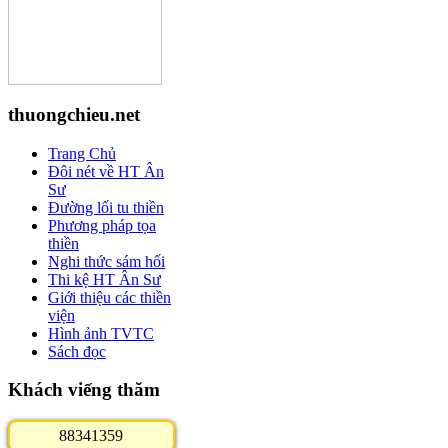
thuongchieu.net
Trang Chủ
Đôi nét về HT Ân
Sư
Đường lối tu thiền
Phương pháp tọa
thiền
Nghi thức sám hối
Thi kệ HT Ân Sư
Giới thiệu các thiền
viện
Hình ảnh TVTC
Sách đọc
Khách viếng thăm
8
8
3
4
1
3
5
9