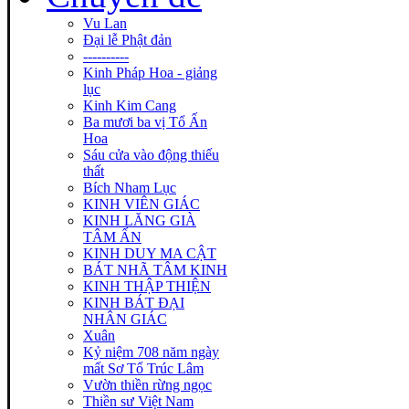
Vu Lan
Đại lễ Phật đản
----------
Kinh Pháp Hoa - giảng
lục
Kinh Kim Cang
Ba mươi ba vị Tổ Ấn
Hoa
Sáu cửa vào động thiếu
thất
Bích Nham Lục
KINH VIÊN GIÁC
KINH LĂNG GIÀ
TÂM ẤN
KINH DUY MA CẬT
BÁT NHÃ TÂM KINH
KINH THẬP THIỆN
KINH BÁT ĐẠI
NHÂN GIÁC
Xuân
Kỷ niệm 708 năm ngày
mất Sơ Tổ Trúc Lâm
Vườn thiền rừng ngọc
Thiền sư Việt Nam