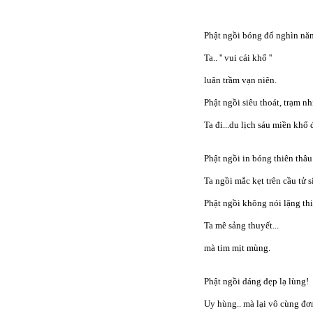
Phật ngồi bóng đổ nghìn nă
Ta.. '' vui cái khổ ''
luân trầm vạn niên.
Phật ngồi siêu thoát, trạm nh
Ta đi...du lịch sáu miền khổ 
Phật ngồi in bóng thiên thâu
Ta ngồi mắc kẹt trên cầu tử s
Phật ngồi không nói lặng th
Ta mê sảng thuyết...
mà tim mịt mùng.
Phật ngồi dáng đẹp lạ lùng!
Uy hùng.. mà lại vô cùng đơn