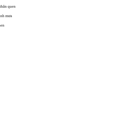
 thân quen
xanh mưa
hen