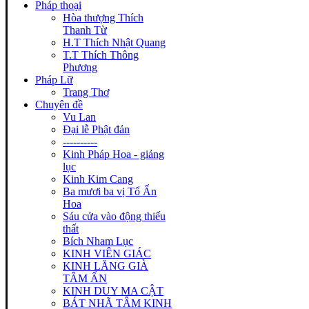
Pháp thoại
Hòa thượng Thích
Thanh Từ
H.T Thích Nhật Quang
T.T Thích Thông
Phương
Pháp Lữ
Trang Thơ
Chuyên đề
Vu Lan
Đại lễ Phật đản
----------
Kinh Pháp Hoa - giảng
lục
Kinh Kim Cang
Ba mươi ba vị Tổ Ấn
Hoa
Sáu cửa vào động thiếu
thất
Bích Nham Lục
KINH VIÊN GIÁC
KINH LĂNG GIÀ
TÂM ẤN
KINH DUY MA CẬT
BÁT NHÃ TÂM KINH