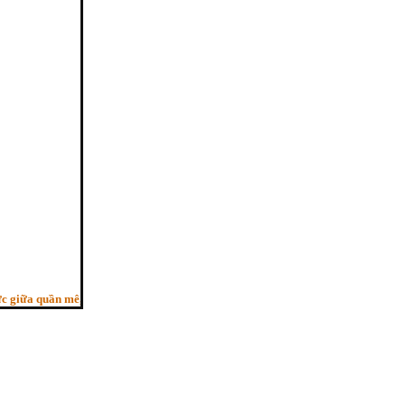
̃a quần mê, Người trí như ngựa phi, Bỏ sau con ngựa hèn”. - (Pháp cú kệ 29, HT