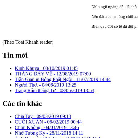
Nhìn ngỡ ngàng đâu là chỗ
Nền đất xưa...những chồi 
Biển dâu đời có lẽ đã đôi p
(Theo Toai Khanh reader)
Tin mới
Kinh Khuya -
03/10/2019 01:45
THÁNG BẢY VỀ -
12/08/2019 07:00
Trần Gian in Bóng Phật Ngồi -
11/07/2019 14:44
Người Thơ. -
04/06/2019 13:25
Trăng Rằm tháng Tư -
08/05/2019 13:53
Các tin khác
Chia Tay -
09/03/2019 09:13
CUỐI XUÂN -
06/02/2019 00:44
Chơn Không -
04/01/2019 13:46
Nhớ Tương Kỳ -
28/11/2018 14:11