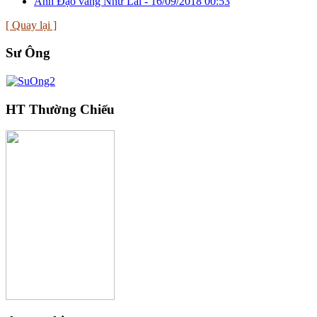
Ánh Đạo vàng Như Lai -
16/09/2018 00:53
[ Quay lại ]
Sư Ông
HT Thường Chiếu