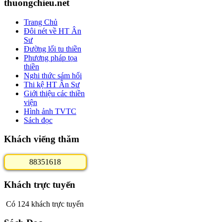
thuongchieu.net
Trang Chủ
Đôi nét về HT Ân
Sư
Đường lối tu thiền
Phương pháp tọa
thiền
Nghi thức sám hối
Thi kệ HT Ân Sư
Giới thiệu các thiền
viện
Hình ảnh TVTC
Sách đọc
Khách viếng thăm
8
8
3
5
1
6
1
8
Khách trực tuyến
Có 124 khách trực tuyến