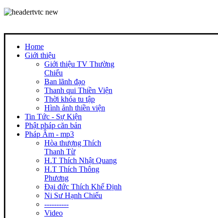
Home
Giới thiệu
Giới thiệu TV Thường
Chiếu
Ban lãnh đạo
Thanh qui Thiền Viện
Thời khóa tu tập
Hình ảnh thiền viện
Tin Tức - Sự Kiện
Phật pháp căn bản
Pháp Âm - mp3
Hòa thượng Thích
Thanh Từ
H.T Thích Nhật Quang
H.T Thích Thông
Phương
Đại đức Thích Khế Định
Ni Sư Hạnh Chiếu
----------
Video