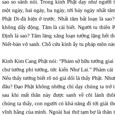
sao so sánh nổi. Trong kinh Phật dạy như người 
một ngày, hai ngày, ba ngày, tới bảy ngày nhất tâ
Phật Di-đà hiện ở trước. Nhất tâm bất loạn là sao?
không dấy động. Tâm là cái biết. Người tu thiền 
Định là sao? Tâm lăng xăng loạn tưởng lặng hết t
Niết-bàn vô sanh. Chỗ cứu kính ấy tu pháp môn nào 
Kinh Kim Cang Phật nói: “Phàm sở hữu tướng giai 
chư tướng phi tướng, tức kiến Như Lai.” Phàm cái 
Nếu thấy tướng biết rõ nó giả dối là thấy Phật. Như
đâu? Đạo Phật không những chỉ dạy chúng ta trở t
sau khi mất thân này được sanh về cõi lành thô
chúng ta thấy, con người có khả năng đi tới giải th
vĩnh hằng của mình. Ngoài hai thứ tạm bợ là thân t