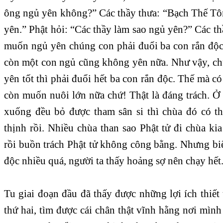
ông ngủ yên không?” Các thầy thưa: “Bạch Thế T
yên.” Phật hỏi: “Các thầy làm sao ngủ yên?” Các t
muốn ngủ yên chúng con phải đuổi ba con rắn độc 
còn một con ngủ cũng không yên nữa. Như vậy, c
yên tốt thì phải đuổi hết ba con rắn độc. Thế mà c
còn muốn nuôi lớn nữa chứ! Thật là đáng trách. Ở t
xuống đều bỏ được tham sân si thì chùa đó có t
thịnh rồi. Nhiều chùa than sao Phật tử đi chùa ki
rồi buồn trách Phật tử không công bằng. Nhưng biế
độc nhiều quá, người ta thấy hoảng sợ nên chạy hết
Tu giai đoạn đầu đã thấy được những lợi ích thiết
thứ hai, tìm được cái chân thật vĩnh hằng nơi mình 