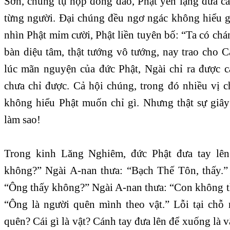
Sơn, chúng tụ họp đông đảo, Phật yên lặng đưa cà
từng người. Đại chúng đều ngơ ngác không hiểu gì
nhìn Phật mỉm cười, Phật liền tuyên bố: “Ta có chá
bàn diệu tâm, thật tướng vô tướng, nay trao cho 
lúc mãn nguyện của đức Phật, Ngài chỉ ra được 
chưa chỉ được. Cả hội chúng, trong đó nhiều vị c
không hiểu Phật muốn chỉ gì. Nhưng thật sự giâ
làm sao!
Trong kinh Lăng Nghiêm, đức Phật đưa tay lên
không?” Ngài A-nan thưa: “Bạch Thế Tôn, thấy.”
“Ông thấy không?” Ngài A-nan thưa: “Con không th
“Ông là người quên mình theo vật.” Lỗi tại chỗ
quên? Cái gì là vật? Cánh tay đưa lên để xuống là v