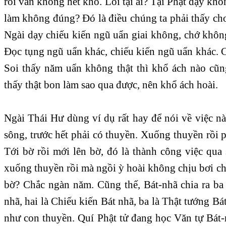
rồi vẫn không hết khổ. Lỗi tại ai? Tại Phật dạy khô
làm không đúng? Đó là điều chúng ta phải thấy cho
Ngài dạy chiếu kiến ngũ uẩn giai không, chớ khôn
Đọc tụng ngũ uẩn khác, chiếu kiến ngũ uẩn khác. Chi
Soi thấy năm uẩn không thật thì khổ ách nào cũ
thấy thật bon làm sao qua được, nên khổ ách hoài.
Ngài Thái Hư dùng ví dụ rất hay để nói về việc 
sông, trước hết phải có thuyền. Xuống thuyền rồi p
Tới bờ rồi mới lên bờ, đó là thành công việc qua
xuống thuyền rồi mà ngồi ỳ hoài không chịu bơi ch
bờ? Chắc ngàn năm. Cũng thế, Bát-nhã chia ra ba 
nhã, hai là Chiếu kiến Bát nhã, ba là Thật tướng Bá
như con thuyền. Quí Phật tử đang học Văn tự Bát-