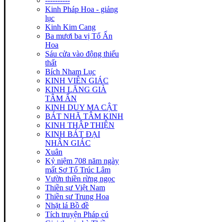
----------
Kinh Pháp Hoa - giảng
lục
Kinh Kim Cang
Ba mươi ba vị Tổ Ấn
Hoa
Sáu cửa vào động thiếu
thất
Bích Nham Lục
KINH VIÊN GIÁC
KINH LĂNG GIÀ
TÂM ẤN
KINH DUY MA CẬT
BÁT NHÃ TÂM KINH
KINH THẬP THIỆN
KINH BÁT ĐẠI
NHÂN GIÁC
Xuân
Kỷ niệm 708 năm ngày
mất Sơ Tổ Trúc Lâm
Vườn thiền rừng ngọc
Thiền sư Việt Nam
Thiền sư Trung Hoa
Nhặt lá Bồ đề
Tích truyện Pháp cú