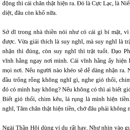
động thì cái chân thật hiện ra. Đó là Cực Lạc, là N
diệt, đâu còn khổ nữa.
Sở dĩ trong nhà thiền nói như có cái gì bí mật, vì
được. Vừa giải thích là suy nghĩ, mà suy nghĩ là tr
nhận thì đúng, còn suy nghĩ thì trật tuốt. Đạo P
vĩnh hằng ngay nơi mình. Cái vĩnh hằng ấy hiện h
mọi nơi. Nếu người nào khéo sẽ dễ dàng nhận ra. 
đầu trống rỗng không nghĩ gì, nghe gió thổi, chim 
đó có mình hay không? Nếu không có thì ai biết gió 
Biết gió thổi, chim kêu, lá rụng là mình hiện ti
nghĩ, Tâm chân thật hiện tiền, chớ đâu phải không 
Ngài Thần Hội dùng ví dụ rất hay. Như nhìn vào g