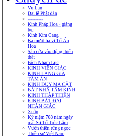
Vu Lan
Đại lễ Phật đản
----------
Kinh Pháp Hoa - giảng
lục
Kinh Kim Cang
Ba mươi ba vị Tổ Ấn
Hoa
Sáu cửa vào động thiếu
thất
Bích Nham Lục
KINH VIÊN GIÁC
KINH LĂNG GIÀ
TÂM ẤN
KINH DUY MA CẬT
BÁT NHÃ TÂM KINH
KINH THẬP THIỆN
KINH BÁT ĐẠI
NHÂN GIÁC
Xuân
Kỷ niệm 708 năm ngày
mất Sơ Tổ Trúc Lâm
Vườn thiền rừng ngọc
Thiền sư Việt Nam