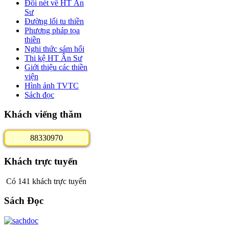
Đôi nét về HT Ân
Sư
Đường lối tu thiền
Phương pháp tọa
thiền
Nghi thức sám hối
Thi kệ HT Ân Sư
Giới thiệu các thiền
viện
Hình ảnh TVTC
Sách đọc
Khách viếng thăm
8
8
3
3
0
9
7
0
Khách trực tuyến
Có 141 khách trực tuyến
Sách Đọc