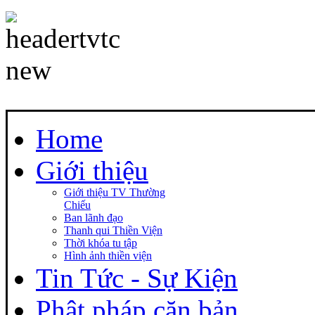
Home
Giới thiệu
Giới thiệu TV Thường
Chiếu
Ban lãnh đạo
Thanh qui Thiền Viện
Thời khóa tu tập
Hình ảnh thiền viện
Tin Tức - Sự Kiện
Phật pháp căn bản