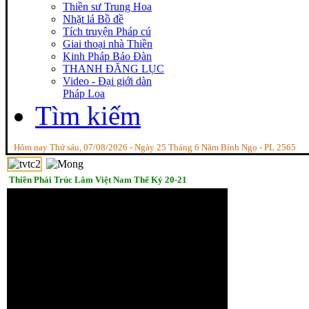
Thiền sư Trung Hoa
Nhặt lá Bồ đề
Tích truyện Pháp cú
Giai thoại nhà Thiền
Kinh Pháp Bảo Đàn
THANH ĐĂNG LỤC
Video - Đại giới dàn
Pháp Loa
Tìm kiếm
Hôm nay Thứ sáu, 07/08/2026 - Ngày 25 Tháng 6 Năm Bính Ngọ - PL 2565
Thiền Phái Trúc Lâm Việt Nam Thế Kỷ 20-21